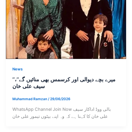
News
’’میرے بچے دیوالی اور کرسمس بھی منائیں گے‘‘،
سیف علی خان
Muhammad Ramzan
/
29/06/2026
WhatsApp Channel Join Now بالی ووڈ اداکار سیف
علی خان کا کہنا ہے کہ وہ اپنے بیٹوں تیمور علی خان