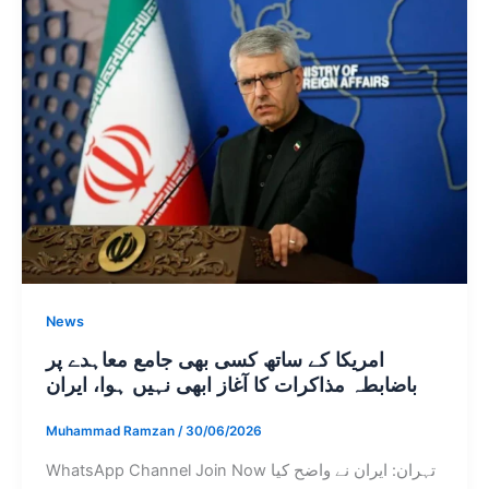
News
امریکا کے ساتھ کسی بھی جامع معاہدے پر
باضابطہ مذاکرات کا آغاز ابھی نہیں ہوا، ایران
Muhammad Ramzan
/
30/06/2026
WhatsApp Channel Join Now تہران: ایران نے واضح کیا