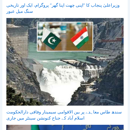
وزیراعلیٰ پنجاب کا ’’اپنی چھت اپنا گھر‘‘ پروگرام، ایک اور تاریخی
سنگ میل عبور
سندھ طاس معاہدے پر بین الاقوامی سیمینار وفاقی دارالحکومت
اسلام آباد کے جناح کنونشن سینٹر میں جاری