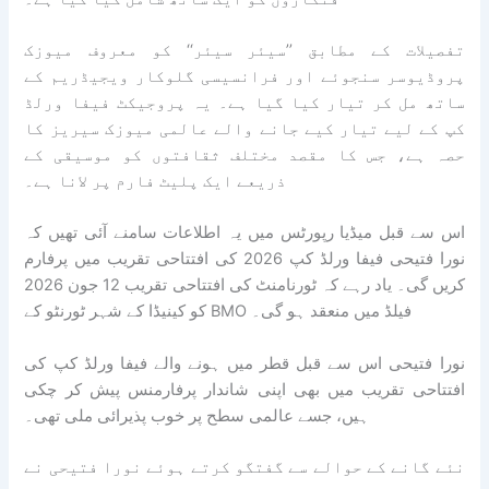
تفصیلات کے مطابق ’’سیئر سیئر‘‘ کو معروف میوزک
پروڈیوسر سنجوئے اور فرانسیسی گلوکار ویجیڈریم کے
ساتھ مل کر تیار کیا گیا ہے۔ یہ پروجیکٹ فیفا ورلڈ
کپ کے لیے تیار کیے جانے والے عالمی میوزک سیریز کا
حصہ ہے، جس کا مقصد مختلف ثقافتوں کو موسیقی کے
ذریعے ایک پلیٹ فارم پر لانا ہے۔
اس سے قبل میڈیا رپورٹس میں یہ اطلاعات سامنے آئی تھیں کہ
نورا فتیحی فیفا ورلڈ کپ 2026 کی افتتاحی تقریب میں پرفارم
کریں گی۔ یاد رہے کہ ٹورنامنٹ کی افتتاحی تقریب 12 جون 2026
کو کینیڈا کے شہر ٹورنٹو کے BMO فیلڈ میں منعقد ہو گی۔
نورا فتیحی اس سے قبل قطر میں ہونے والے فیفا ورلڈ کپ کی
افتتاحی تقریب میں بھی اپنی شاندار پرفارمنس پیش کر چکی
ہیں، جسے عالمی سطح پر خوب پذیرائی ملی تھی۔
نئے گانے کے حوالے سے گفتگو کرتے ہوئے نورا فتیحی نے