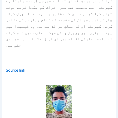
کہا کہ یہ پروجیکٹ ان کے لیے خصوصی اہمیت رکھتا ہے
کیونکہ اسے مختلف ثقافتی اثرات کو یکجا کرتے ہوئے
تیار کیا گیا ہے۔ ان کے مطابق وہ ایسا گانا پیش کرنا
چاہتی تھیں جو ان کی شخصیت کے تمام پہلوؤں کی عکاسی
کرے، کیونکہ ان کا تعلق مراکش سے ہے، وہ کینیڈا میں
پیدا ہوئیں اور پرورش پائی جبکہ بھارت میں کام کرنے
کے باعث بھارتی ثقافت بھی ان کی زندگی کا اہم حصہ بن
چکی ہے۔
Source link