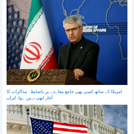
امریکا کے ساتھ کسی بھی جامع معاہدے پر باضابطہ مذاکرات کا
آغاز ابھی نہیں ہوا، ایران