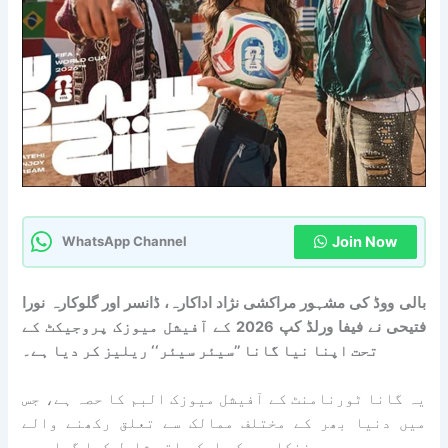
Join Now
WhatsApp Channel
بالی ووڈ کی مشہور مراکشی نژاد اداکارہ، ڈانسر اور گلوکارہ نورا
فتیحی نے فیفا ورلڈ کپ 2026 کے آفیشل میوزک پروجیکٹ کے
تحت اپنا نیا گانا ’’سیئر سیئر‘‘ ریلیز کر دیا ہے۔
یہ گانا ٹورنامنٹ کے آفیشل میوزک البم کا حصہ ہے، جس
میں دنیا بھر کے مختلف ممالک سے تعلق رکھنے والے
فنکاروں کو ایک ساتھ شامل کیا گیا ہے۔