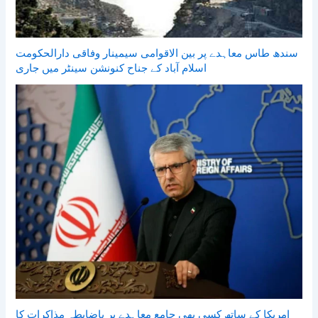
سندھ طاس معاہدے پر بین الاقوامی سیمینار وفاقی دارالحکومت
اسلام آباد کے جناح کنونشن سینٹر میں جاری
امریکا کے ساتھ کسی بھی جامع معاہدے پر باضابطہ مذاکرات کا