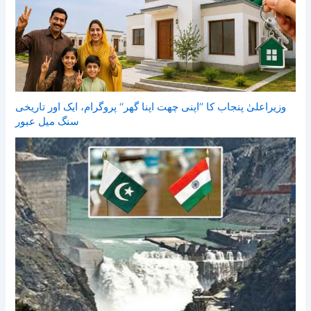
وزیراعلیٰ پنجاب کا ’’اپنی چھت اپنا گھر‘‘ پروگرام، ایک اور تاریخی
سنگ میل عبور