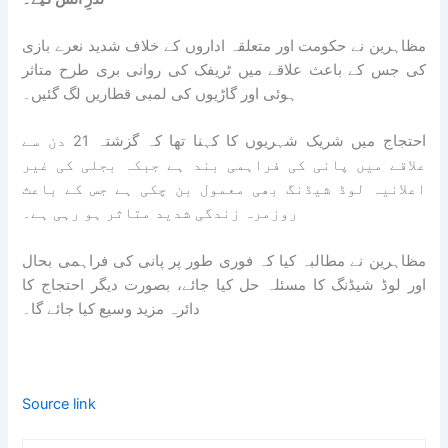
مظاہرین نے حکومت اور متعلقہ اداروں کے خلاف شدید نعرے بازی
کی جس کے باعث علاقے میں ٹریفک کی روانی بری طرح متاثر
ہوئی اور گاڑیوں کی لمبی قطاریں لگ گئیں۔
احتجاج میں شریک شہریوں کا کہنا تھا کہ گزشتہ 21 دن سے
علاقے میں پانی کی فراہمی بند ہے جبکہ بجلی کی غیر
اعلانیہ لوڈ شیڈنگ بھی معمول بن چکی ہے جس کے باعث
روزمرہ زندگی شدید متاثر ہو رہی ہے۔
مظاہرین نے مطالبہ کیا کہ فوری طور پر پانی کی فراہمی بحال
اور لوڈ شیڈنگ کا مسئلہ حل کیا جائے، بصورت دیگر احتجاج کا
دائرہ مزید وسیع کیا جائے گا۔
Source link