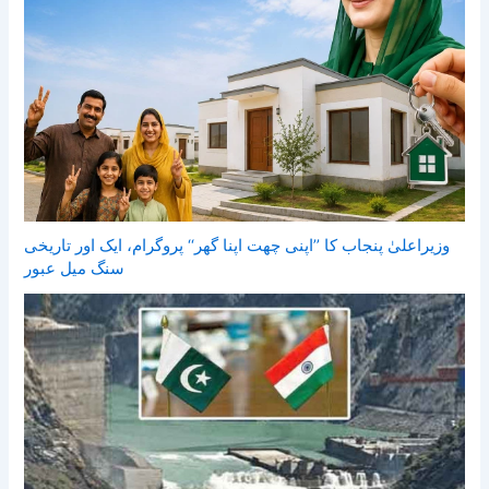
وزیراعلیٰ پنجاب کا ’’اپنی چھت اپنا گھر‘‘ پروگرام، ایک اور تاریخی
سنگ میل عبور