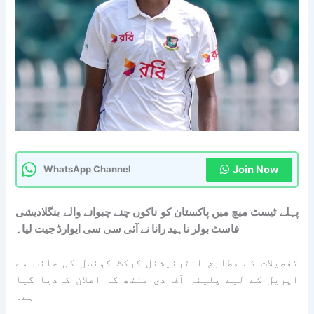
Join Now
WhatsApp Channel
پہلے ٹیسٹ میچ میں پاکستان کو ناکوں چنے چبوانے والے بنگلادیشی
فاسٹ بولر ناہید رانا نے آئی سی سی ایوارڈ جیت لیا۔
تفصیلات کے مطابق انٹرنیشنل کرکٹ کونسل کی جانب سے
اپریل کے لیے پلیئر آف دی منتھ کا اعلان کردیا گیا
ہے۔