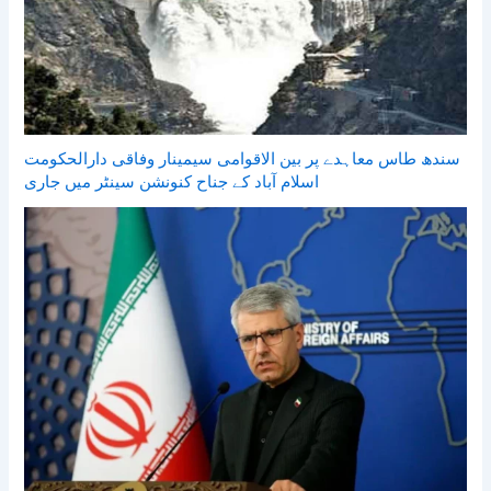
سندھ طاس معاہدے پر بین الاقوامی سیمینار وفاقی دارالحکومت
اسلام آباد کے جناح کنونشن سینٹر میں جاری