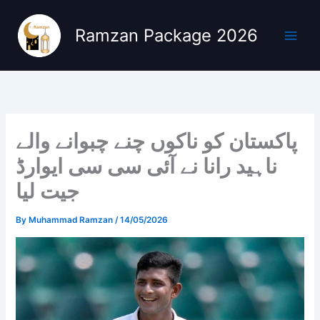
Skip
to
Ramzan Package 2026
content
پاکستان کو ناکوں چنے چبوانے والے
ناہید رانا نے آئی سی سی ایوارڈ
جیت لیا
By
Muhammad Ramzan
/
14/05/2026