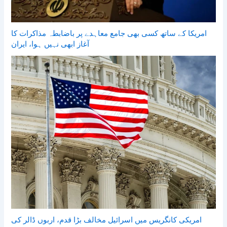
امریکا کے ساتھ کسی بھی جامع معاہدے پر باضابطہ مذاکرات کا
آغاز ابھی نہیں ہوا، ایران
امریکی کانگریس میں اسرائیل مخالف بڑا قدم، اربوں ڈالر کی