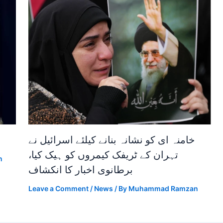
خامنہ ای کو نشانہ بنانے کیلئے اسرائیل نے
تہران کے ٹریفک کیمروں کو ہیک کیا،
n
برطانوی اخبار کا انکشاف
Leave a Comment
/
News
/ By
Muhammad Ramzan