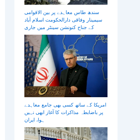
سندھ طاس معاہدے پر بین الاقوامی
سیمینار وفاقی دارالحکومت اسلام آباد
کے جناح کنونشن سینٹر میں جاری
امریکا کے ساتھ کسی بھی جامع معاہدے
پر باضابطہ مذاکرات کا آغاز ابھی نہیں
ہوا، ایران