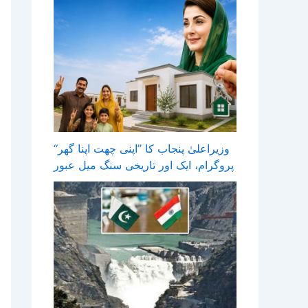
وزیراعلیٰ پنجاب کا ’’اپنی چھت اپنا گھر‘‘
پروگرام، ایک اور تاریخی سنگ میل عبور