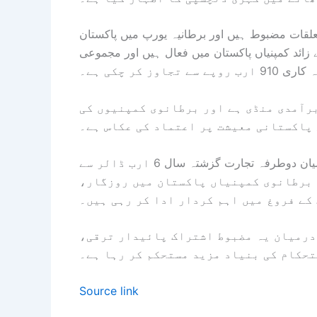
علقات مضبوط ہیں اور برطانیہ یورپ میں پاکستان
ترین اقتصادی شراکت دار ہے، برطانیہ کی 200 سے زائد کمپنیاں پاکستان میں فعال ہیں اور مجموعی
 روپے سے تجاوز کر چکی ہے۔
رآمدی منڈی ہے اور برطانوی کمپنیوں کی
پاکستانی معیشت پر اعتماد کی عکاس ہے۔
برطانوی ہائی کمشنر نے کہا کہ پاکستان اور برطانیہ کے درمیان دوطرفہ تجارت گزشتہ سال 6 ارب ڈالر سے
ر برطانوی کمپنیاں پاکستان میں روزگار،
ے فروغ میں اہم کردار ادا کر رہی ہیں۔
درمیان یہ مضبوط اشتراک پائیدار ترقی،
تحکام کی بنیاد مزید مستحکم کر رہا ہے۔
Source link