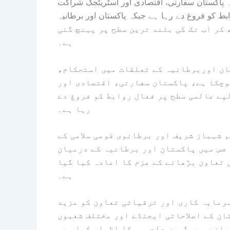
ہ پاکستان سفارتی، اقتصادی اور اسٹریٹجک شراکت
بط کو فروغ دے رہا ہے جبکہ پاکستان اور برطانیہ
تہ سال 6 ارب ڈالر سے بڑھ کر اب تک کی بلند ترین سطح پر پہنچ گئی
ہے۔
ان اوربرطانیہ کے تعلقات میں استحکام،
وچکا ہے، پاکستان سفارتی، اقتصادی اور
یے عالمی سطح پر فعال روابط کو فروغ دے
رہا ہے۔
 شہباز شریف اور برطانوی قومی سلامی کے
 جس میں پاکستان اور برطانیہ کے درمیان
 تعاون بڑھانے کے عزم کا اعادہ کیا گیا
ہے۔
سرمایہ کاری اور ترقیاتی تعاون کو مزید
ان کے اصلاحاتی ایجنڈے اور مختلف شعبوں
انے میں گہری دلچسپی کا اظہار کیا ہے۔