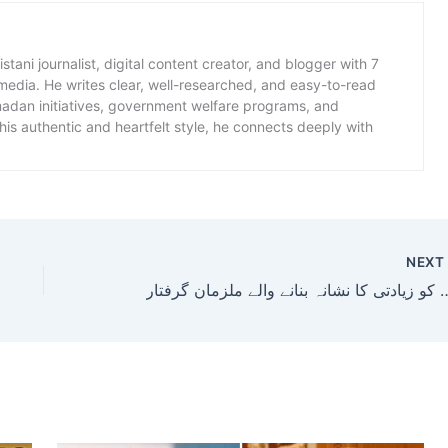
istani journalist, digital content creator, and blogger with 7
 media. He writes clear, well-researched, and easy-to-read
amadan initiatives, government welfare programs, and
is authentic and heartfelt style, he connects deeply with
NEX
اتین کو زیادتی کا نشانہ بنانے والے ملزمان گرفتار