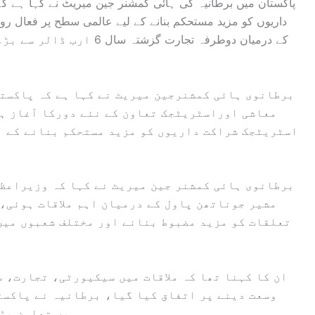
پاکستان میں برطانیہ کی ہائی کمشنر جین میریٹ نے کہا ہے ک
داریوں کو مزید مستحکم بنانے کے لیے عالمی سطح پر فعال روا
کے درمیان دوطرفہ تجارت گزش
برطانوی ہائی کمشنرجین میریٹ نے کہا ہے کہ پاکست
معاشی اوراسٹریٹجک تعاون کے نئے دورکا آغاز ہ
اسٹریٹجک شراکت داریوں کو مزید مستحکم بنانے کے ل
برطانوی ہائی کمشنر جین میریٹ نے کہا کہ وزیراعظم
مشیر جوناتھن پاول کے درمیان اہم ملاقات ہوئی،
تعلقات کو مزید مضبوط بنانے اور مختلف شعبوں میں
ان کا کہنا تھا کہ ملاقات میں سیکیورٹی، تجارت، 
وسعت دینے پر اتفاق کیا گیا، برطانیہ نے پاکست
میں تعاون بڑھ