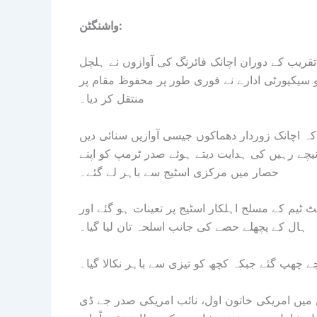
واشنگٹن:
ریب کے دوران اچانک فائرنگ کی آوازوں نے ہلچل
 سیکیورٹی ادارے نے فوری طور پر محفوظ مقام پر
منتقل کر دیا۔
ہ اچانک زوردار دھماکوں جیسی آوازیں سنائی دیں
چے رہیں کی ہدایت دیتے ہوئے صدر ٹرمپ کو اپنے
حصار میں مرکزی اسٹیج سے باہر لے گئے۔
یم کے مسلح اہلکار اسٹیج پر تعینات ہو گئے اور
ہال کے پچھلے حصے کی جانب اسلحہ تان لیا گیا۔
چھپ گئے جبکہ کچھ کو تیزی سے باہر نکالا گیا۔
جن میں امریکی خاتون اول، نائب امریکی صدر جے ڈی