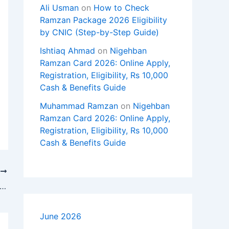
Ali Usman
on
How to Check
Ramzan Package 2026 Eligibility
by CNIC (Step-by-Step Guide)
Ishtiaq Ahmad
on
Nigehban
Ramzan Card 2026: Online Apply,
Registration, Eligibility, Rs 10,000
Cash & Benefits Guide
Muhammad Ramzan
on
Nigehban
Ramzan Card 2026: Online Apply,
Registration, Eligibility, Rs 10,000
Cash & Benefits Guide
T
یہ میری جان لینے کی ایک اور کوشش تھی، صدر ٹ
June 2026