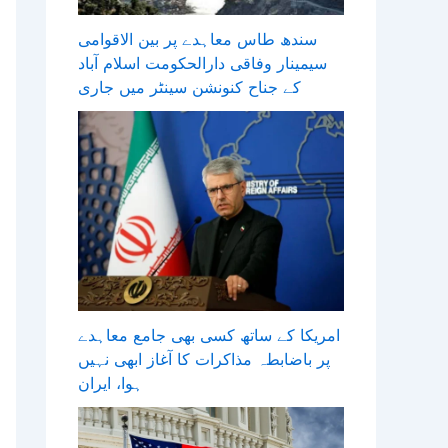
سندھ طاس معاہدے پر بین الاقوامی
سیمینار وفاقی دارالحکومت اسلام آباد
کے جناح کنونشن سینٹر میں جاری
امریکا کے ساتھ کسی بھی جامع معاہدے
پر باضابطہ مذاکرات کا آغاز ابھی نہیں
ہوا، ایران