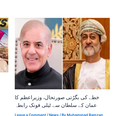
خطے کی بگڑتی صورتحال، وزیراعظم کا
عمان کے سلطان سے ٹیلی فونک رابطہ
Leave a Comment
/
News
/ By
Muhammad Ramzan