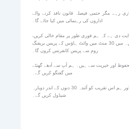
ی رہے مگر حتمی فیصلہ قانون نافذ کرنے والے
اداروں کی رہنمائی میں کیا جائے گا۔
ہدایت دی ہے کہ ہم فوری طور پر مقام خالی کریں،
جو کہ ضابطے کے مطابق ہے، اور ہم فوراً ایسا ہی کر رہے ہیں۔ میں 30 منٹ میں وائٹ ہاؤس کے پریس بریفنگ
روم سے پریس کانفرنس کروں گا۔
ر محفوظ اور خیریت سے ہیں۔ ہم آپ سے آدھے گھنٹے
میں گفتگو کریں گے۔
میں نے تقریب کے ذمہ دار تمام حکام سے بات کر لی ہے اور ہم اس تقریب کو آئندہ 30 دنوں کے اندر دوبارہ
شیڈول کریں گے۔