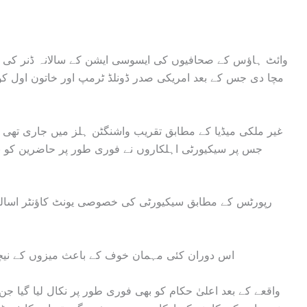
وائٹ ہاؤس کے صحافیوں کی ایسوسی ایشن کے سالانہ ڈنر کی تق
مچا دی جس کے بعد امریکی صدر ڈونلڈ ٹرمپ اور خاتون اول کو
غیر ملکی میڈیا کے مطابق تقریب واشنگٹن ہلز میں جاری تھی ک
جس پر سیکیورٹی اہلکاروں نے فوری طور پر حاضرین کو نی
رپورٹس کے مطابق سیکیورٹی کی خصوصی یونٹ کاؤنٹر اسالٹ ٹ
اس دوران کئی مہمان خوف کے باعث میزوں کے نیچے 
واقعے کے بعد اعلیٰ حکام کو بھی فوری طور پر نکال لیا گیا 