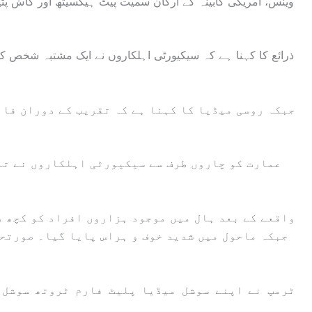
وینس، امریکی کابینہ کے ارکان سمیت پیٹ ہیگسیتھ اور کاش پٹی
ذرائع کا کہنا ہے کہ سیکیورٹی اہلکاروں نے ایک مشتبہ شخص ک
جبکہ روسی میڈیا کا کہنا ہے کہ تقریب کے دوران فائ
عمارت کو چاروں طرف سے سیکیورٹی اہلکاروں نے تا
واقعے کے بعد ہال میں موجود ہزاروں افراد کو کچھ د
جبکہ ماحول میں شدید خوف و ہراس پایا گیا۔ صورتحا
ٹرمپ نے اپنے سوشل میڈیا پلیٹ فارم ٹروتھ سوشل 