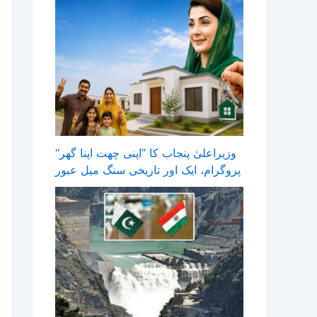
وزیراعلیٰ پنجاب کا ’’اپنی چھت اپنا گھر‘‘
پروگرام، ایک اور تاریخی سنگ میل عبور