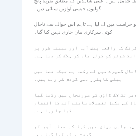
ل شامل ہیں۔ عینی شاہدین کے مطابق تقریباً پانچ
گولیوں جیسی آوازیں سنائی دیں۔
و حراست میں لے لیا ہے تاہم اس حوالے سے تاحال
کوئی سرکاری بیان جاری نہیں کیا گیا۔
رنگ کا واقعہ پیش آیا اور مبینہ طور پر
ایک شوٹر کو گولی مار کر ہلاک کر دیا ہے۔
حال گھیرے میں لے رکھا ہے جبکہ فضا میں
ہیلی کاپٹرز بھی گردش کر رہے ہیں۔
یر تک لاک ڈاؤن کی صورتحال میں رکھا گیا
ل کی مکمل تفصیلات سامنے آنے کا انتظار
کیا جا رہا ہے۔
پر جاری بیان میں کہا کہ حملہ آور کو
گرفتار کر لیا گیا ہے۔