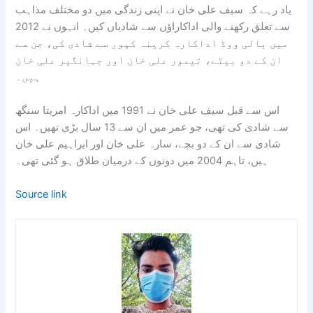
یاد رہے کہ سیف علی خان نے اپنی زندگی میں دو مختلف مذاہب
سے تعلق رکھنے والی اداکاراؤں سے شادیاں کیں۔ انہوں نے 2012
میں بالی ووڈ اداکارہ کرینہ کپور سے شادی کی، جن سے
ان کے دو بیٹے، تیمور علی خان اور جہانگیر علی خان
ہیں۔
اس سے قبل سیف علی خان نے 1991 میں اداکارہ امریتا سنگھ
سے شادی کی تھی، جو عمر میں ان سے 13 سال بڑی تھیں۔ اس
شادی سے ان کے دو بچے، سارہ علی خان اور ابراہیم علی خان
ہیں، تاہم 2004 میں دونوں کے درمیان طلاق ہو گئی تھی۔
Source link