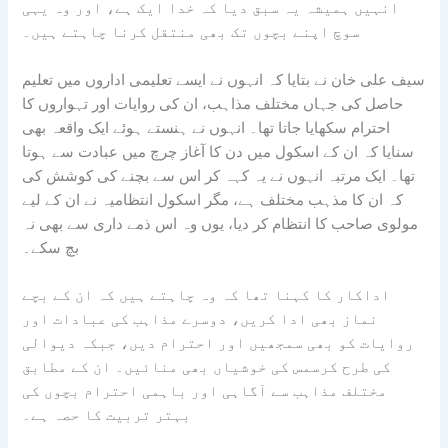
انہیں ہمیشہ یہ سبق دیا کہ خدا ایک ہے، اور وہ یہی
سوچ اپنے بچوں تک بھی منتقل کرنا چاہتے ہیں۔
سیف علی خان نے بتایا کہ انہوں نے ایسے تعلیمی اداروں میں تعلیم
حاصل کی جہاں مختلف مذاہب، ان کی روایات اور تہواروں کا
احترام سکھایا جاتا تھا۔ انہوں نے ہنستے ہوئے ایک واقعہ بھی
سنایا کہ ان کے اسکول میں دن کا آغاز چرچ میں عبادت سے ہوتا
تھا۔ ایک مرتبہ انہوں نے یہ کہہ کر اس سے بچنے کی کوشش کی
کہ ان کا مذہب مختلف ہے، مگر اسکول انتظامیہ نے ان کے لیے
مولوی صاحب کا انتظام کر دیا، یوں وہ اس ذمے داری سے بھی نہ
بچ سکے۔
اداکار کا کہنا تھا کہ وہ چاہتے ہیں کہ ان کے بچے
نماز بھی ادا کریں، دوسرے مذاہب کی عبادات اور
روایات کو بھی سمجھیں اور احترام دیں، جبکہ دیوالی
کی طرح کرسمس کی خوشیاں بھی منائیں۔ ان کے مطابق
مختلف مذاہب سے آگاہی اور باہمی احترام بچوں کی
بہتر تربیت کا حصہ ہے۔