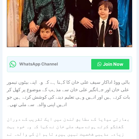
Join Now
WhatsApp Channel
بالی ووڈ اداکار سیف علی خان کا کہنا ہے کہ وہ اپنے بیٹوں تیمور
علی خان اور جہانگیر علی خان سے مذہب کے موضوع پر کھل کر
بات کرتے ہیں اور انہیں وہی تعلیم دینے کی کوشش کرتے ہیں جو
انہیں اپنی والدہ سے ملی تھی۔
بھارتی میڈیا کے مطابق لندن میں ایک تقریب کے دوران
گفتگو کرتے ہوئے سیف علی خان نے کہا کہ وہ خود بہت
زیادہ مذہبی شخصیت نہیں ہیں، تاہم ان کی والدہ نے