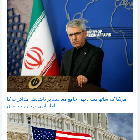
امریکا کے ساتھ کسی بھی جامع معاہدے پر باضابطہ مذاکرات کا
آغاز ابھی نہیں ہوا، ایران