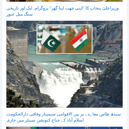
وزیراعلیٰ پنجاب کا ’’اپنی چھت اپنا گھر‘‘ پروگرام، ایک اور تاریخی
سنگ میل عبور
سندھ طاس معاہدے پر بین الاقوامی سیمینار وفاقی دارالحکومت
اسلام آباد کے جناح کنونشن سینٹر میں جاری