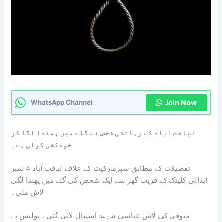
Join Now
WhatsApp Channel
لیاقت آباد کے رہائشی شخص نے گلے میں پھندا لگا کر
خودکشی کرلی ہے۔
تفصیلات کے مطابق سپرمارکیٹ کے علاقے لیاقت آباد 4 نمبر
ابدالی کلینک کے قریب گھر سے ایک شخص کی گلے میں پھندا لگی
لاش ملی۔
متوفی کی لاش عباسی شہید اسپتال لائی گئی ، پولیس نے