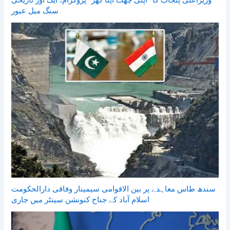
وزیراعلیٰ پنجاب کا ’’اپنی چھت اپنا گھر‘‘ پروگرام، ایک اور تاریخی
سنگ میل عبور
سندھ طاس معاہدے پر بین الاقوامی سیمینار وفاقی دارالحکومت
اسلام آباد کے جناح کنونشن سینٹر میں جاری