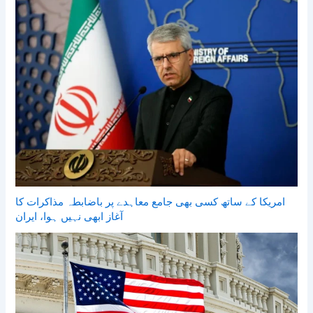
امریکا کے ساتھ کسی بھی جامع معاہدے پر باضابطہ مذاکرات کا
آغاز ابھی نہیں ہوا، ایران