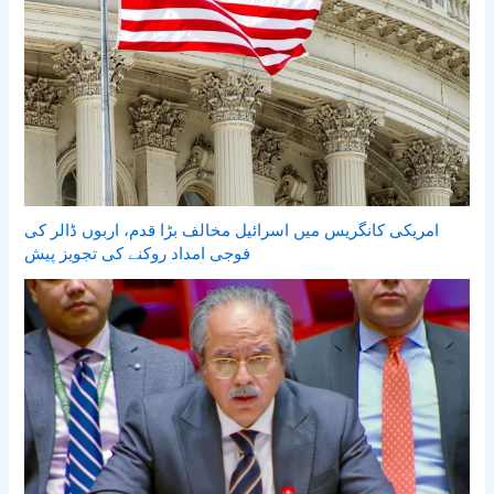
امریکی کانگریس میں اسرائیل مخالف بڑا قدم، اربوں ڈالر کی
فوجی امداد روکنے کی تجویز پیش