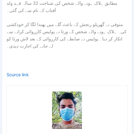
مطابق ہلاک ہونے والے شخص کی شناخت 32 سالہ فہد ولد
آفتاب کے نام سے کی گئی۔
متوفی نے گھریلو رنجش کے باعث گلے میں پھندا لگا کر خودکشی
کی۔ ہلاک ہونے والے شخص کے ورثا نے پولیس کارروائی کرانے سے
انکار کر دیا۔ پولیس نے ضابطے کی کارروائی کے بعد لاش ورثا کو
لے جانے کی اجازت دیدی۔
Source link