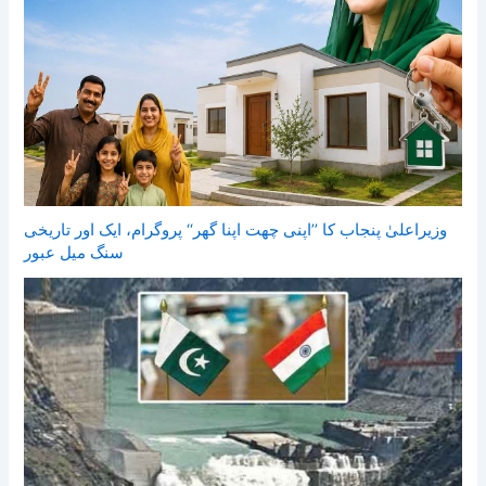
وزیراعلیٰ پنجاب کا ’’اپنی چھت اپنا گھر‘‘ پروگرام، ایک اور تاریخی
سنگ میل عبور