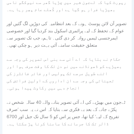
رپورٹ کیا کہ ٹےجون شہر میں چڑیا گھر سے نیوکگو نامی
بھیڑیا فرار ہو گیا ہے اور کُھلے عام پھِر رہا ہے۔
تصویر آن لائن پوسٹ ہونے کے بعد انتظامیہ کی دوڑیں لگ گئیں اور
عوام کے تحفظ کے لیے پرائمری اسکول بند کردیا گیا اور خصوصی
ایمرجنسی ٹیمیں روانہ کر دی گئی۔ تاہم، جب تک تصویر سے
متعلق حقیقت سامنے آئی بہت دیر ہو چکی تھی۔
حکام نے بتایا کہ اے آئی سے بنی اس تصویر کی وجہ سے
بھیڑیے کو ڈھونڈنے میں نو دن تک کا وقت صرف ہوا اور
اتنے طویل عرصے تک پولیس اور فائر فائٹرز کی
تعیناتی کی وجہ سے ان اداروں کے اولین فرائض کی
انجام دہی میں رکاوٹ پیدا ہوئی۔
ٹےجون میں بھیڑیے کی اے آئی تصویر بنانے والے 40 سالہ شخص نے
پکڑے جانے کے بعد بے فکری سے بتایا کہ اس نے یہ سب ’صرف
تفریح کے لیے‘ کیا تھا، جس پر اس کو 5 سال تک جیل اور 6700
ڈالر تک کا جرمانے کا سامنا کرنا پڑ سکتا ہے۔