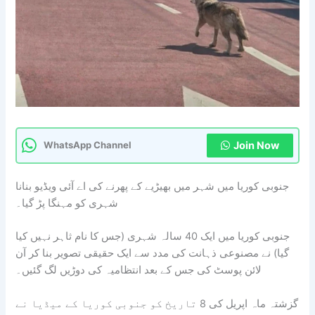
Join Now
WhatsApp Channel
جنوبی کوریا میں شہر میں بھیڑیے کے پھرنے کی اے آئی ویڈیو بنانا
شہری کو مہنگا پڑ گیا۔
جنوبی کوریا میں ایک 40 سالہ شہری (جس کا نام ثاہر نہیں کیا
گیا) نے مصنوعی ذہانت کی مدد سے ایک حقیقی تصویر بنا کر آن
لائن پوسٹ کی جس کے بعد انتظامیہ کی دوڑیں لگ گئیں۔
گزشتہ ماہ اپریل کی 8 تاریخ کو جنوبی کوریا کے میڈیا نے