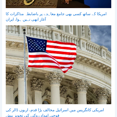
امریکا کے ساتھ کسی بھی جامع معاہدے پر باضابطہ مذاکرات کا
آغاز ابھی نہیں ہوا، ایران
امریکی کانگریس میں اسرائیل مخالف بڑا قدم، اربوں ڈالر کی
فوجی امداد روکنے کی تجویز پیش