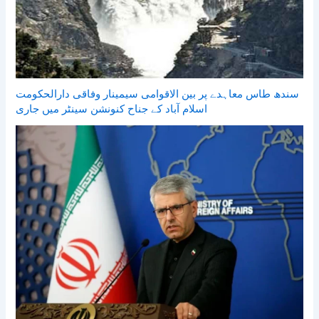
سندھ طاس معاہدے پر بین الاقوامی سیمینار وفاقی دارالحکومت
اسلام آباد کے جناح کنونشن سینٹر میں جاری