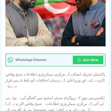
Join Now
WhatsApp Channel
پاکستان تحریک انصاف کے مرکزی سیکریٹری اطلاعات شیخ وقاص
اکرم نے اپنے اور وزیراعلیٰ کے درمیان اختلافات کو غلط فہمی قرار
دے دیا۔
ایکسپریس نیوز کے پروگرام سینٹر اسٹیج میں گفتگو کرتے ہوئے پی
ٹی آئی کے مرکزی سیکریٹری اطلاعات شیخ وقاص اکر م نے کہا
ہے کہ میرے اور وزیر اعلیٰ خیبر پختونخوا سہیل آفریدی کے