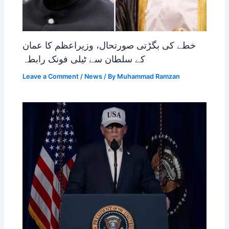
خطے کی بگڑتی صورتحال، وزیراعظم کا عمان
کے سلطان سے ٹیلی فونک رابطہ
Leave a Comment
/
News
/ By
Muhammad Ramzan