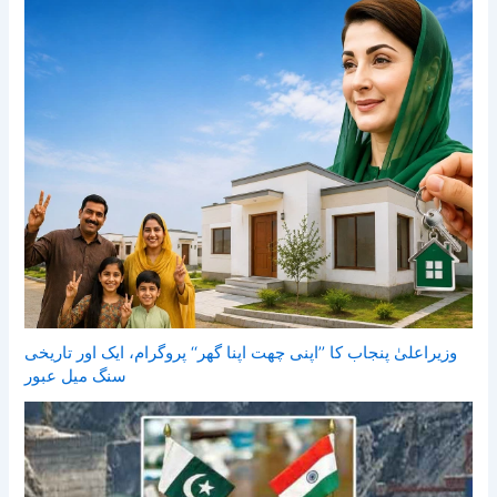
وزیراعلیٰ پنجاب کا ’’اپنی چھت اپنا گھر‘‘ پروگرام، ایک اور تاریخی
سنگ میل عبور