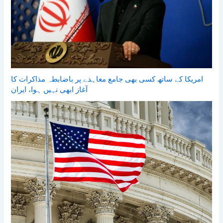
امریکا کے ساتھ کسی بھی جامع معاہدے پر باضابطہ مذاکرات کا
آغاز ابھی نہیں ہوا، ایران