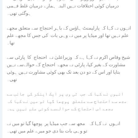
درمیان کوئی اختلافات نہیں البتہ ہمارے درمیان غلط فہمی
ہوگئی تھی۔
انہوں نے کہا کہ پارلیمنٹ ہاؤس کے باہر احتجاج سے متعلق مجھے
علم نہیں تھا اور میڈیا پر میں نے وہی بات کی جس کا مجھے علم
تھا۔
شیخ وقاص اکرم نے کہا ہے کہ وزیراعلیٰ نے احتجاج کا پارٹی سے
مشاورت کے بغیر کیا، پارٹی نے مجھے احتجاج کے حوالےسے نہیں
بتایا اور اس کے دو دن بعد تک بھی کوئی مشاورت نہیں ہوئی
تھی۔
انہوں نے کہا کہ جب ٹی وی پر ایک اینکر کی جانب سے
مجھ سے احتجاج سے متعلق پوچھا گیا تو میں نے کہا کہ
مجھے اس احتجاج کے حوالےسے کوئی علم نہیں ہے۔
انہوں نے کہا کہ مجھ سے جب میڈیا پر پوچھا گیا تو میں نے
تو وہی بات بتا دی جو میرے علم میں تھی۔