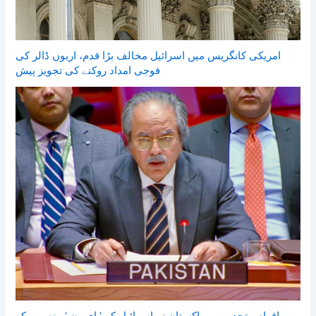
امریکی کانگریس میں اسرائیل مخالف بڑا قدم، اربوں ڈالر کی
فوجی امداد روکنے کی تجویز پیش
اقوام متحدہ میں پاکستان نے اسرائیل کے ’ ای ون ‘ منصوبے کو