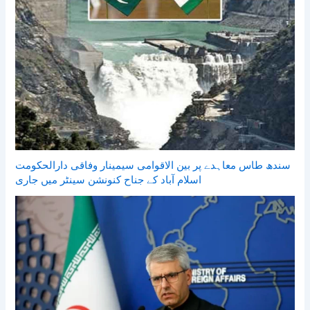
سندھ طاس معاہدے پر بین الاقوامی سیمینار وفاقی دارالحکومت
اسلام آباد کے جناح کنونشن سینٹر میں جاری