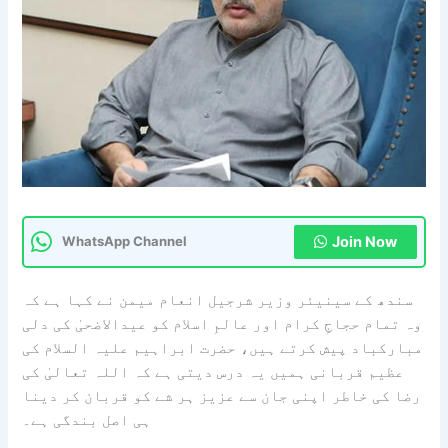
Join Now
WhatsApp Channel
سندھ کے سینیئر وزیر شرجیل انعام میمن نے کہا ہے کہ
وہ تمام حجاجِ کرام اور عالمِ اسلام کو عیدالاضحیٰ کی دلی
مبارکباد پیش کرتے ہیں، حضرت ابراہیم علیہ السلام کی
عظیم قربانی ہمیں یہ درس دیتی ہے کہ اللہ تعالیٰ کی
رضا کی خاطر اپنی جان سے عزیز ہر شے کو قربان کر دینا
ہی اصل بندگی ہے۔