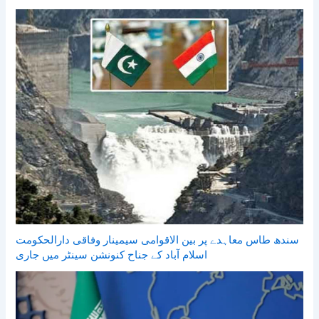
سندھ طاس معاہدے پر بین الاقوامی سیمینار وفاقی دارالحکومت
اسلام آباد کے جناح کنونشن سینٹر میں جاری