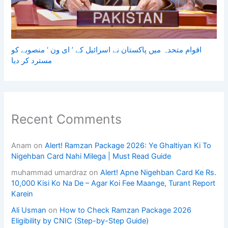
اقوام متحدہ میں پاکستان نے اسرائیل کے ’ ای ون ‘ منصوبے کو
مسترد کر دیا
Recent Comments
Anam
on
Alert! Ramzan Package 2026: Ye Ghaltiyan Ki To
Nigehban Card Nahi Milega | Must Read Guide
muhammad umardraz
on
Alert! Apne Nigehban Card Ke Rs.
10,000 Kisi Ko Na De – Agar Koi Fee Maange, Turant Report
Karein
Ali Usman
on
How to Check Ramzan Package 2026
Eligibility by CNIC (Step-by-Step Guide)