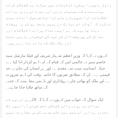
راول ہاؤس راہوکی، ٹنڈوجام میں میڈیا سے گفتگو کرتے
ہوئے سندھ کے سینیئر وزیر اور صوبائی وزیر برائے
اطلاعات، ٹرانسپورٹ و ماس ٹزانزٹ شرجیل انعام میمن
نے کہا کہ آج کے اس مبارک دن ہمیں متحد ہو کر یہ پیغام
دینا چاہیے کہ ہم اپنے تمام پرانے اختلافات اور
مسائل کو پسِ پشت ڈال کر عید کی خوشیاں باہمی محبت
اور یگانگت کے ساتھ منا رہے ہیں۔
انہوں نے کہا کہ وزیرِ اعظم شہباز شریف اور فیلڈ مارشل سید
عاصم منیر نے عالمی امن کے قیام کے لیے اہم کردار ادا کیا ہے،
جبکہ انسانیت سب سے مقدم ہے اور ہر انسان کی جان بے حد
قیمتی ہے۔ ان کے مطابق نفرتوں کا خاتمہ وقت کی اہم ضرورت
ہے اور ملک کو بھائی چارے، رواداری اور باہمی مفاہمت کے جذبے
کے ساتھ چلایا جانا چاہیے۔
ایک سوال کے جواب میں انہوں نے کہا کہ 28ویں ترمیم کے
حوالے سے ہونے والی گفتگو محض قیاس آرائیوں تک
محدود ہے اور اس ضمن میں حکومت سے کوئی مشاورت نہیں