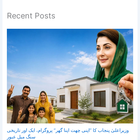
Recent Posts
وزیراعلیٰ پنجاب کا ’’اپنی چھت اپنا گھر‘‘ پروگرام، ایک اور تاریخی
سنگ میل عبور