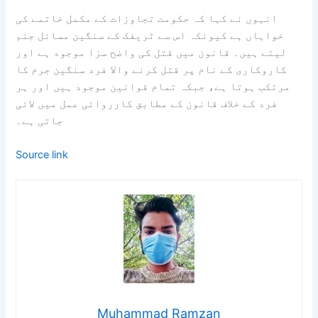
انہوں نے کہا کہ حکومت تجاوزات کے مکمل خاتمے کی
خواہاں ہے کیونکہ اس سے ٹریفک کے سنگین مسائل جنم
لیتے ہیں۔ قانون میں قتل کی واضح سزا موجود ہے اور
کاروکاری کے نام پر قتل کرنے والا فرد سنگین جرم کا
مرتکب ہوتا ہے، جبکہ تمام قوانین موجود ہیں اور ہر
فرد کے خلاف قانون کے مطابق کارروائی عمل میں لائی
جاتی ہے۔
Source link
Muhammad Ramzan