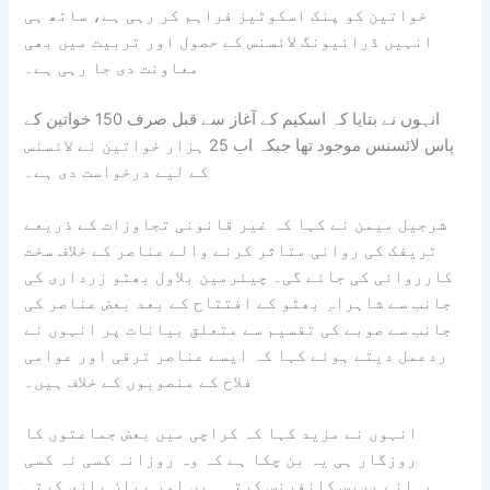
خواتین کو پنک اسکوٹیز فراہم کر رہی ہے، ساتھ ہی
انہیں ڈرائیونگ لائسنس کے حصول اور تربیت میں بھی
معاونت دی جا رہی ہے۔
انہوں نے بتایا کہ اسکیم کے آغاز سے قبل صرف 150 خواتین کے
پاس لائسنس موجود تھا جبکہ اب 25 ہزار خواتین نے لائسنس
کے لیے درخواست دی ہے۔
شرجیل میمن نے کہا کہ غیر قانونی تجاوزات کے ذریعے
ٹریفک کی روانی متاثر کرنے والے عناصر کے خلاف سخت
کارروائی کی جائے گی۔ چیئرمین بلاول بھٹو زرداری کی
جانب سے شاہراہِ بھٹو کے افتتاح کے بعد بعض عناصر کی
جانب سے صوبے کی تقسیم سے متعلق بیانات پر انہوں نے
ردعمل دیتے ہوئے کہا کہ ایسے عناصر ترقی اور عوامی
فلاح کے منصوبوں کے خلاف ہیں۔
انہوں نے مزید کہا کہ کراچی میں بعض جماعتوں کا
روزگار ہی یہ بن چکا ہے کہ وہ روزانہ کسی نہ کسی
بہانے پریس کانفرنس کرتی ہیں اور بیان بازی کرتی