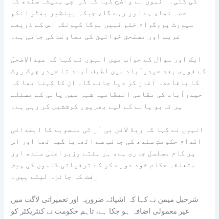
کی گئی۔ انہوں نے واضح کیا کہ کراچی ہمیشہ سندھ کا
حصہ تھا، ہے اور رہے گا، جبکہ بینظیر بھٹو انکم
سپورٹ پروگرام ختم نہیں ہوگا کیونکہ اس کے ذریعے
غریب اور مستحق خواتین کی معاونت کی جاتی ہے۔
ایک اور سوال کے جواب میں انہوں نے کہا کہ عیدالاضحیٰ
کے فوری بعد حیدرآباد میں لطیف آباد تا حیدر چوک روٹ
کا باقاعدہ آغاز کر دیا جائے گا۔ ان کا کہنا تھا کہ
حیدرآباد کی مقامی انتظامیہ شہر میں پانی کے مسئلے
پر قابو پانے کے لیے بھرپور کوششیں کر رہی ہے۔
انہوں نے کہا کہ ریڈ لائن بی آر ٹی منصوبے کا ابتدائی
اقدام حکومتِ سندھ کی جانب سے اٹھایا گیا تھا اور اس
پر کام مسلسل جاری ہے، ہر ہفتے وزیراعلیٰ سندھ اور
متعلقہ حکام خود دورے کر کے ترقیاتی کاموں کی پیش
رفت کا جائزہ لیتے ہیں۔
شرجیل میمن نے کہا کہ اشیائے ضروریہ اور تعمیراتی لاگت میں
غیر معمولی اضافہ ہو چکا ہے، تاہم حکومت نے کنٹریکٹر کو