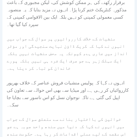
برقرار رکھنے کی ہر ممکن کوشش کی، لیکن مجبوری کے باعث
مذکورہ کنٹریکٹ ختم کرنا پڑا۔ انہوں نے مزید بتایا کہ یہ منصوبہ
کسی معمولی کمپنی کو نہیں بلکہ ایک بین الاقوامی کمپنی کے
سپرد کیا گیا تھا۔
منشیات کے خلاف کارروائیوں پر سوال کے جواب میں
انہوں نے کہا کہ کریک ڈاؤن نہایت سنجیدگی اور مؤثر
انداز میں جاری ہے، کیونکہ یہ محض منشیات نہیں بلکہ
ایک مہلک زہر ہے جو صرف ایک فرد ہی نہیں بلکہ پورے
خاندان کو تباہ کر دیتا ہے۔
انہوں نے کہا کہ پولیس منشیات فروش عناصر کے خلاف بھرپور
کارروائیاں کر رہی ہے اور میڈیا سے بھی اس حوالے سے تعاون کی
اپیل کی گئی ہے تاکہ نوجوان نسل کو اس ناسور سے بچایا جا
سکے۔
خواتین کی بااختیار بنانے سے متعلق سوال کے جواب
میں انہوں نے کہا کہ دنیا میں سندھ واحد صوبہ ہے جو
اس مقصد کے لیے عملی اقدامات کر رہا ہے۔ حکومت سندھ