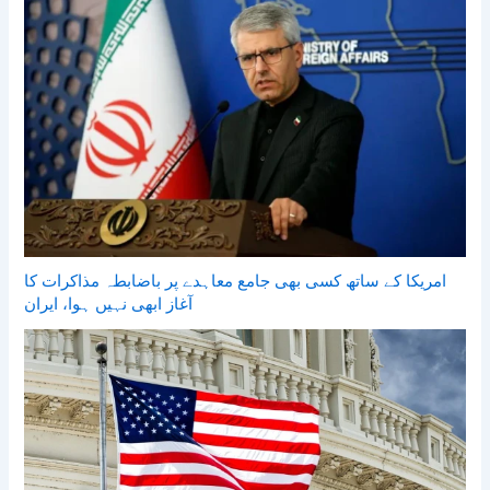
امریکا کے ساتھ کسی بھی جامع معاہدے پر باضابطہ مذاکرات کا
آغاز ابھی نہیں ہوا، ایران