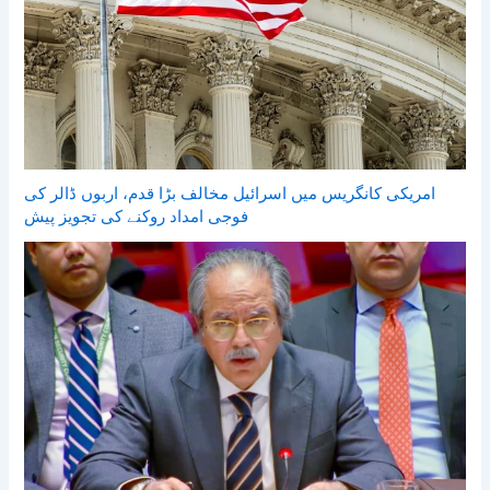
امریکی کانگریس میں اسرائیل مخالف بڑا قدم، اربوں ڈالر کی
فوجی امداد روکنے کی تجویز پیش