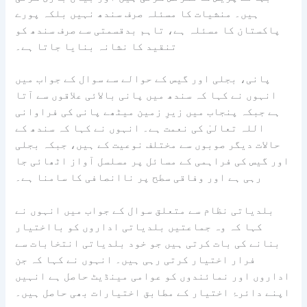
ہیں۔ منشیات کا مسئلہ صرف سندھ نہیں بلکہ پورے
پاکستان کا مسئلہ ہے، تاہم بدقسمتی سے صرف سندھ کو
تنقید کا نشانہ بنایا جاتا ہے۔
پانی، بجلی اور گیس کے حوالے سے سوال کے جواب میں
انہوں نے کہا کہ سندھ میں پانی بالائی علاقوں سے آتا
ہے جبکہ پنجاب میں زیرِ زمین میٹھے پانی کی فراوانی
اللہ تعالیٰ کی نعمت ہے۔ انہوں نے کہا کہ سندھ کے
حالات دیگر صوبوں سے مختلف نوعیت کے ہیں، جبکہ بجلی
اور گیس کی فراہمی کے مسائل پر مسلسل آواز اٹھائی جا
رہی ہے اور وفاقی سطح پر ناانصافی کا سامنا ہے۔
بلدیاتی نظام سے متعلق سوال کے جواب میں انہوں نے
کہا کہ وہ جماعتیں بلدیاتی اداروں کو بااختیار
بنانے کی بات کرتی ہیں جو خود بلدیاتی انتخابات سے
فرار اختیار کرتی رہی ہیں۔ انہوں نے کہا کہ جن
اداروں اور نمائندوں کو عوامی مینڈیٹ حاصل ہے انہیں
اپنے دائرۂ اختیار کے مطابق اختیارات بھی حاصل ہیں۔