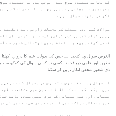
کے بجائے تنقیدی سوچ پیدا ہوتی ہے۔ یہ تنقیدی سوچ
مفروضوں سے بچاتی ہے۔ یہی وجہ ہے کہ دین اسلام ہمیں
فکر کی بنیاد سوال ہی ہے۔
سوالات کسی بھی مسئلے کو مختلف زاویوں سے دیکھنے می
ہیں، کیا، کیوں، کب، کہاں، کیسے اور کیوں۔ ان الفا
قدمی کرتے ہیں، یہ الفاظ ہمیں ابتدائی شعور سے آف
الغرض سوال وہ کنجی ہے جس کی بدولت علم کا دروازہ کھلتا ہے 
نظریہ اور علمی دریافت نے کسی نہ کسی سوال کی کوکھ سے جنم
ذی شعور شخص انکار نہیں کر سکتا۔
اب سوال یہ ہے کہ درس و تدریس میں سوال کے عمل میں 
میں دیکھا گیا ہے کہ طلبا کے ذہن میں مختلف معلوما
بنیادی اور غیر بنیادی کا فرق نہیں سمجھ پاتے جس ک
غیر متعلقہ سوالات بھی کر دیتے ہیں جس سے سبق کی تر