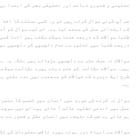
تعلیمی و شعوری ذہانت اور تخلیقی سفر کی ابتدا ہی 
جب آپ کوئی سوال کرتے ہیں تو وہ کسی مسئلے کا اخذ ہ
کے ابتدائی عمل کو سمجھ لیا ہے۔ اس لیے سوال کو آد
طلبا سوالات کے ذریعے جتنا سیکھ سکتے ہیں اتنا کسی
ذریعے طلبا میں تعلیم سے عدم دلچسپی کو دلچسپی می
سوالات نہ صرف علم سے دلچسپی بڑھاتے ہیں بلکہ یہ ہ
ہیں۔ سوالات مکالمہ کو جنم دیتے ہیں، مکالمے سیکھن
طرح ایک دوسرے کے خیالات کو سمجھنے میں مدد ملتی ہے
ہے۔
سوال نہ کرنے کی صورت میں انسان میں تجسس کا عنصر د
عمل میں اندھی تقلید غالب آ جاتی ہیے اس میں سوچنے
ہو جاتی ہے جس کے نتیجے میں انسان عقل و شعور سے مح
سوالات سے ابہام دور ہوتے ہیں، ناقص معلومات کی تک