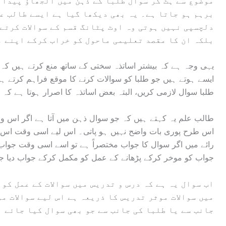
موضوع سے ہٹ کر سوال طلبا کے ذہن میں الجھاؤ پیدا 
برہم ہو جاتا ہے۔ یہ بھی دیکھا گیا ہے ایسے طالب ع
دلچسپی نہیں ہوتی وہ اوٹ پٹانگ قسم کے سوالات کرتے
بلکہ ان کا مقصد تعلیمی ماحول کو خراب کرکے اپنے م
یہی وجہ ہے کہ بیشتر اساتذہ سختی کے ساتھ منع کرتے ہیں کہ 
ایسے ہوتے ہیں جو طلبا کو سوالات کرنے کا موقع فراہم کرتے ہیں
طلبا سوال لازمی کریں، البتہ بعض اساتذہ کا اصرار ہوتا ہے کہ 
طالب علم یہ کہتے ہیں کہ جو سوال ذہن میں آتا ہے اگر اس وقت
اس طرح پوری بات واضح نہیں ہو پاتی۔ اس لیے اسی وقت اس س
رائے میں اگر سوال کا جواب مختصراً ہے تو اسے اسی وقت جواب
جواب کو موخر کرکے پڑھانے کے عمل کو مکمل کرکے جواب دیا ج
میں سوالات موثر تدریس کا ذریعہ ہے اس لیے سوالات 
جانب سے یا طلبا کی جانب سے جو بھی سوال کیا جائے 