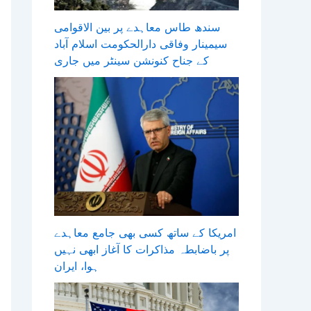
سندھ طاس معاہدے پر بین الاقوامی
سیمینار وفاقی دارالحکومت اسلام آباد
کے جناح کنونشن سینٹر میں جاری
امریکا کے ساتھ کسی بھی جامع معاہدے
پر باضابطہ مذاکرات کا آغاز ابھی نہیں
ہوا، ایران