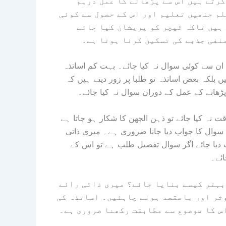
کرتے ہیں اس سے پڑھانے کا عمل درہم
لم جنھیں تعلیم اور اس کے حصول سے کوئی
 ہیں تاکہ ٹیچر کو پریشان کیا جائے
نفی جذبے کی تسکین کرنا ہوتا ہے۔
ان سے کوئی سوال نہ کیا جائے۔ بہت کم اساتذہ
 بلکہ بعض اساتذہ تو طلبا پر زور دیتے ہیں کہ
پڑھانے کے عمل کے دوران سوال نہ کیا جائے۔
 نہ کیا جائے تو ذہن الجھن کا شکار ہو جاتا ہے
وال کا جواب دیا جانا ضروری ہے۔ میری ذاتی
 دیا جائے اگر سوال تفصیل طلب ہے تو اس کے
ائے۔
اب سوال یہ ہے کہ درس و تدریس میں سوالات کے عمل کو بہتر کیسے بنایا جائے؟ میری ذاتی رائے
موثر اور بامقصد ہونے چاہئیں۔ اساتذہ کی
اس کا موضوع سے مطابقت رکھنا ضروری ہے۔