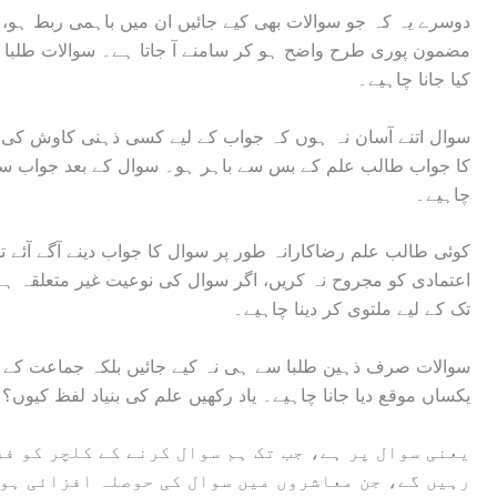
دوسرے یہ کہ جو سوالات بھی کیے جائیں ان میں باہمی ربط ہو،
مضمون پوری طرح واضح ہو کر سامنے آ جاتا ہے۔ سوالات طلبا 
کیا جانا چاہیے۔
سوال اتنے آسان نہ ہوں کہ جواب کے لیے کسی ذہنی کاوش کی ض
کا جواب طالب علم کے بس سے باہر ہو۔ سوال کے بعد جواب سو
چاہیے۔
کوئی طالب علم رضاکارانہ طور پر سوال کا جواب دینے آگے آئے تو
اعتمادی کو مجروح نہ کریں، اگر سوال کی نوعیت غیر متعلقہ
تک کے لیے ملتوی کر دینا چاہیے۔
سوالات صرف ذہین طلبا سے ہی نہ کیے جائیں بلکہ جماعت کے 
یکساں موقع دیا جانا چاہیے۔ یاد رکھیں علم کی بنیاد لفظ کیوں؟
یعنی سوال پر ہے، جب تک ہم سوال کرنے کے کلچر کو فر
رہیں گے، جن معاشروں میں سوال کی حوصلہ افزائی ہو