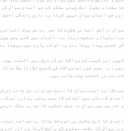
جا سکتا، بقول ایک چینی مفکر کے جو انسان سوال کرت
اور جو انسان سوال نہیں کرتا وہ ساری زندگی احمق ت
سوال دراصل انسانی فطرت کا حصہ ہے جو صرف انسانوں 
سے امتیازی حیثیت دیتا ہے۔ انسان میں کسی بھی چیز
کر تجسس پیدا ہوتا ہے، وہ اس کے بارے میں سوچتا ہے 
کیوں اور کیسے کے سوالات اس کے ذہن میں اٹھتے ہیں۔یہ
ہیں ، وہ جوں جوں اس سوالات کی کھوج لگاتا چلا جاتا ہ
کے نئے در کھلتے چلے جاتے ہیں۔
جب تک اسے اپنے سوال کا درست جواب نہ مل جائے اس ک
انسان کے علم میں اضافے کا سبب بنتی ہے اور اس کے 
و تدریس میں سوال نہ صرف تعلیم کا جز ہے بلکہ ذہنی 
انسان کا ذہن سکون ہی اس وقت پاتا ہے جب اسے اپنے 
ہے۔ سوال کا مقصد موضوع کو واضح کرنا ہے اور تدریس