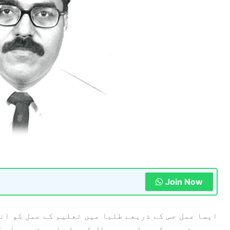
Join Now
ایسا عمل جس کے ذریعے طلبا میں تعلیم کے عمل کو انج
درس و تدریس کے عمل میں سوال کی بڑی اہمیت ہے، اس 