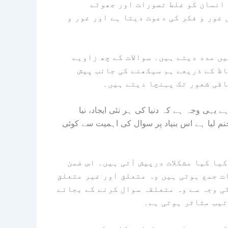
 انسان کو غلط تصورات اور جھوٹے
 غور و فکر کی دعوت دیتا ہے اور غور و
ں مدد دیتے ہیں۔ سوالات کے چھ زاویے
ظ کے ذریعے ہم سیکھنے کی جانب پیش
اقی شعور تک پہنچا دیتے ہیں۔
یہی وجہ ہے کہ دنیا کی ہر نئی ایجاد، نیا
 لیا ہے اس بنیاد پر سوال کی اہمیت سے کوئی
کیا کیا مشکلات درپیش آتی ہیں۔ اس ضمن
ت جمع ہوتی ہیں وہ متعلق اور غیر متعلق
ی وجہ سے وہ متعلقہ سوال کرنے کے بجائے
تیب متاثر ہوتی ہے۔