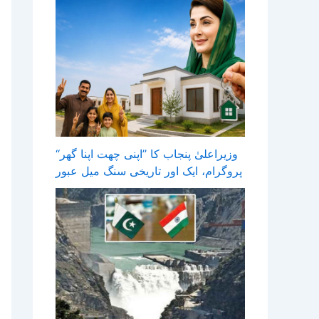
وزیراعلیٰ پنجاب کا ’’اپنی چھت اپنا گھر‘‘
پروگرام، ایک اور تاریخی سنگ میل عبور