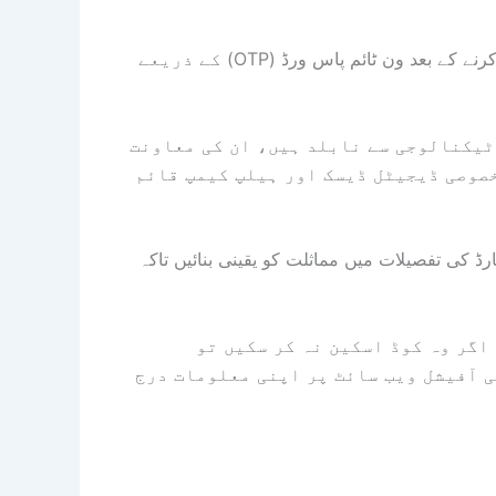
اس پورٹل پر 14 ہندسوں کا ریفرنس نمبر اور شناختی کارڈ درج کرنے کے بعد ون ٹائم پاس ورڈ (OTP) کے ذریعے
ٹیکنالوجی سے نابلد ہیں، ان کی معاونت
خصوصی ڈیجیٹل ڈیسک اور ہیلپ کیمپ قائم
ڈ کی تفصیلات میں مماثلت کو یقینی بنائیں تاکہ
اگر وہ کوڈ اسکین نہ کر سکیں تو
 آفیشل ویب سائٹ پر اپنی معلومات درج