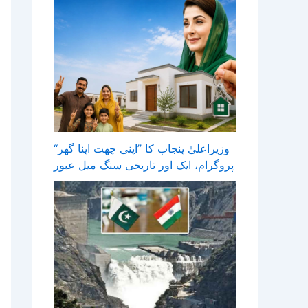
وزیراعلیٰ پنجاب کا ’’اپنی چھت اپنا گھر‘‘
پروگرام، ایک اور تاریخی سنگ میل عبور