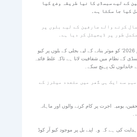
ین کے لیے سبسڈی کا نیا طریقہ وضع کیا
ل کیا جا سکتا ہے۔
20 یونٹ تک بجلی استعمال کرنے والے صارفین کے لیے بلوں پر
مکمل طور پر ڈیجیٹل کر دیا ہے۔
حکومتِ پنجاب نے وفاقی سطح پر جاری ’کراس سبسڈی پروگرام 2026‘ کو موثر بنانے کے لیے بجلی کے بلوں پر کیو
سڈی کے نظام میں شفافیت لانا ہے تاکہ غلط فائدہ
ے خاندانوں تک پہنچ سکے۔
مہم سے ایک ہی گھر میں متعدد میٹرز کے
ین، یومیہ اجرت پر کام کرنے والوں اور ماہانہ
یت کی ہے کہ وہ اپنے بل پر موجود کیو آر کوڈ