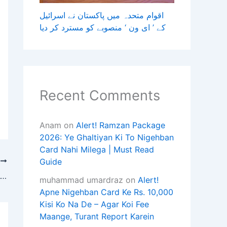
اقوام متحدہ میں پاکستان نے اسرائیل
کے ’ ای ون ‘ منصوبے کو مسترد کر دیا
Recent Comments
Anam
on
Alert! Ramzan Package
2026: Ye Ghaltiyan Ki To Nigehban
Card Nahi Milega | Must Read
Guide
T
ون کانسٹیٹیوشن ایونیو کے اپارٹمنٹ مالکان کی بے دخلی سے متعلق اسلام آباد ہائیکورٹ کا بڑا حکم
muhammad umardraz
on
Alert!
Apne Nigehban Card Ke Rs. 10,000
Kisi Ko Na De – Agar Koi Fee
Maange, Turant Report Karein