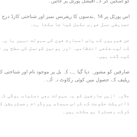
کو اسکین کر کے آفیشل پورٹل پر جائیں۔
تصدیقی عمل فوری مکمل کیا جا سکتا ہے۔
جن شہریوں کے پاس اسمارٹ فون کی سہولت نہیں یا وہ 
کے لیے ضلعی انتظامیہ اور یونین کونسل کی سطح پر 
کیے گئے ہیں۔
صارفین کو مشورہ دیا گیا ہے کہ بل پر موجود نام اور شناختی کار
ریلیف کے حصول میں کوئی رکاوٹ نہ آئے۔
علاوہ ازیں صارفین کو یہ سہولت بھی دستیاب ہوگی کہ 
ڈائریکٹ حکومت کے کراس سبسڈی پروگرام رجسٹریشن کی
کرکے رجسٹرڈ ہو سکتے ہیں۔