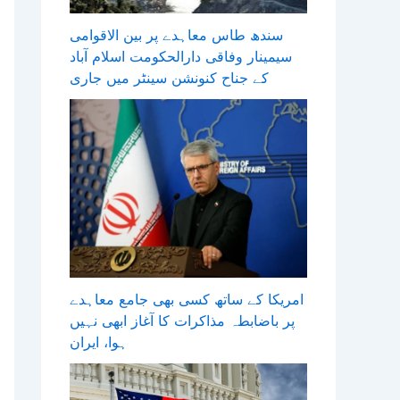
سندھ طاس معاہدے پر بین الاقوامی
سیمینار وفاقی دارالحکومت اسلام آباد
کے جناح کنونشن سینٹر میں جاری
امریکا کے ساتھ کسی بھی جامع معاہدے
پر باضابطہ مذاکرات کا آغاز ابھی نہیں
ہوا، ایران