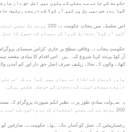
حکومت کی جانب سے بجلی کے بلوں میں اصل حق دار صارف
گیا ہے، جس میں بل پر کیو آر کوڈ کے ذریعے ریلیف حاص
اس سلسلے میں پنجاب حکومت نے 0
’کیو آر کوڈ‘ متعارف کروا کر سبسڈی کے حصول کا عمل 
آر کوڈ پرنٹ کرنا شروع کیے ہیں۔ اس اقدام کا بنیادی مقصد سب
اٹھانے والوں کے بجائے ریلیف صرف اصل حق دار اور کم آمدن وال
پاور ڈویژن کے حکام نے بیان میں کہا ہے کہ اس نئی 
ذریعے سبسڈی لینے کے رجحان کی حوصلہ شکنی ہوگی۔
یہ سہولت بنیادی طور پر بے نظیر انکم سپورٹ پروگرام کے مستحق
200 یونٹ سے کم بجلی استعمال کرنے والوں کے لیے ہے۔
رجسٹریشن کے عمل کو آسان بناتے ہوئے حکومت نے صارفین کو ہدا