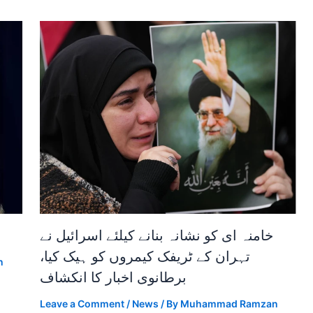
خامنہ ای کو نشانہ بنانے کیلئے اسرائیل نے
تہران کے ٹریفک کیمروں کو ہیک کیا،
n
برطانوی اخبار کا انکشاف
Leave a Comment
/
News
/ By
Muhammad Ramzan