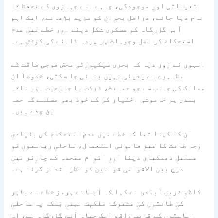
تعیناتی اور موجودگی، چاہے اسے جہازوں کے تحفظ کا
نام دیا جائے، دراصل بحران کو مزید بڑھانے، ایک اہم
آبی گزرگاہ کو عسکری شکل دینے اور خطے میں عدم
استحکام کی اصل وجوہات پر پردہ ڈالنے کی کوشش ہے۔
انہوں نے زور دیا کہ بحری سیکیورٹی محض فوجی طاقت کے
مظاہرے سے یقینی نہیں بنائی جا سکتی، خصوصاً ان
ممالک کی جانب سے جو حمایت، شرکت یا جارحیت اور ناکہ
بندی پر خاموشی اختیار کر کے خود بھی مسئلے کا حصہ
بن چکے ہیں۔
ان کا کہنا تھا کہ خطے میں عدم استحکام کی بنیادی
وجہ طاقت کا غیر قانونی استعمال، ساحلی ریاستوں کو
مسلسل دھمکیاں دینا اور اقوام متحدہ کے چارٹر میں
درج بین الاقوامی قوانین کو نظر انداز کرنا ہے۔
کاظم غریب آبادی نے کہا کہ آبنائے ہرمز خطے سے باہر
کی طاقتوں کی مشترکہ ملکیت نہیں بلکہ یہ ساحلی
ریاستوں کے قریب واقع ایک حساس آبی گزرگاہ ہے، اس