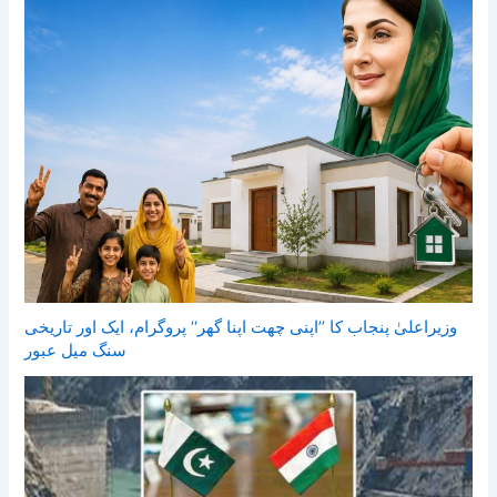
وزیراعلیٰ پنجاب کا ’’اپنی چھت اپنا گھر‘‘ پروگرام، ایک اور تاریخی
سنگ میل عبور