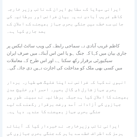
ایرانی میڈیا کے مطابق ایران کے نائب وزیر خارجہ
کاظم غریب آبادی نے یہ بیان فرانس اور برطانیہ کی
جانب سے خطے میں جنگی بحری جہاز بھیجنے کے اعلان کے
بعد جاری کیا ہے۔
کاظم غریب آبادی نے سماجی رابطے کی ویب سائٹ ایکس پر
جاری بیان میں کہا کہ جنگ ہو یا امن اس آبنائے میں صرف ایران
سیکیورٹی برقرار رکھ سکتا ہے اور اس طرح کے معاملات
میں کسی بھی ملک کو مداخلت کی اجازت نہیں دی جائے گی۔
انہوں نے کہا کہ فرانس نے اپنا فلیگ شپ طیارہ بردار
بحری جہاز شارل ڈی گال بحیرہ احمر اور خلیج عدن
بھیجنے کا اعلان کیا ہے جبکہ برطانیہ نے مبینہ طور پر
جہازوں کی آزادانہ آمد ورفت برقرار رکھنے کے لیے
جنگی بحری جہاز بھیجنے کا عندیہ دیا ہے۔
ایرانی نائب وزیرخارجہ نے خبردار کیا کہ آبنائے
ہرمز کے اطراف خطے سے باہر کے جنگی بحری جہازوں کی