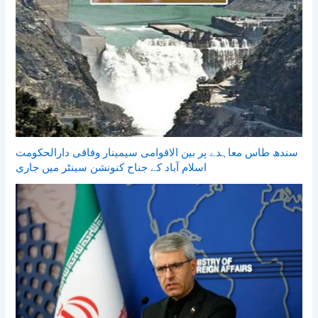
سندھ طاس معاہدے پر بین الاقوامی سیمینار وفاقی دارالحکومت
اسلام آباد کے جناح کنونشن سینٹر میں جاری