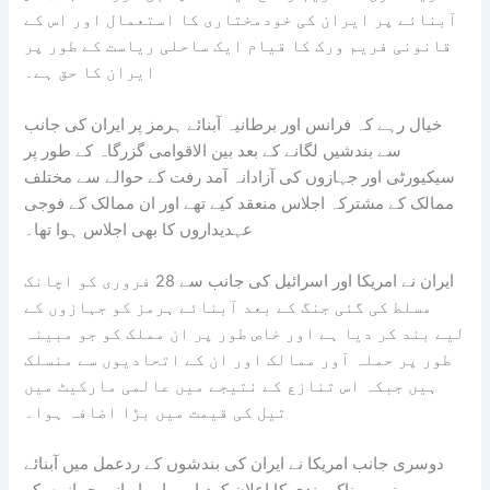
آبنائے پر ایران کی خودمختاری کا استعمال اور اس کے
قانونی فریم ورک کا قیام ایک ساحلی ریاست کے طور پر
ایران کا حق ہے۔
خیال رہے کہ فرانس اور برطانیہ آبنائے ہرمز پر ایران کی جانب
سے بندشیں لگانے کے بعد بین الاقوامی گزرگاہ کے طور پر
سیکیورٹی اور جہازوں کی آزادانہ آمد رفت کے حوالے سے مختلف
ممالک کے مشترکہ اجلاس منعقد کیے تھے اور ان ممالک کے فوجی
عہدیداروں کا بھی اجلاس ہوا تھا۔
ایران نے امریکا اور اسرائیل کی جانب سے 28 فروری کو اچانک
مسلط کی گئی جنگ کے بعد آبنائے ہرمز کو جہازوں کے
لیے بند کر دیا ہے اور خاص طور پر ان مملک کو جو مبینہ
طور پر حملہ آور ممالک اور ان کے اتحادیوں سے منسلک
ہیں جبکہ اس تنازع کے نتیجے میں عالمی مارکیٹ میں
تیل کی قیمت میں بڑا اضافہ ہوا۔
دوسری جانب امریکا نے ایران کی بندشوں کے ردعمل میں آبنائے