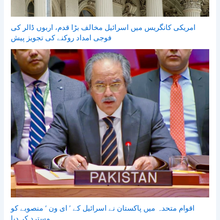
امریکی کانگریس میں اسرائیل مخالف بڑا قدم، اربوں ڈالر کی
فوجی امداد روکنے کی تجویز پیش
اقوام متحدہ میں پاکستان نے اسرائیل کے ’ ای ون ‘ منصوبے کو
مسترد کر دیا