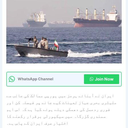
Join Now
WhatsApp Channel
ایران نے آبنائے ہرمز میں یورپی ممالک کی جانب سے
ملیٹری بحری جہاز تعینات کیے جانے پر فیصلہ کن اور
فوری ردعمل کی دھمکی دیتے ہوئے کہا ہے کہ اس اہم
سمندری گزرگاہ میں سیکیورٹی برقرار رکھنے کا
اختیار صرف ایران کے پاس ہے۔