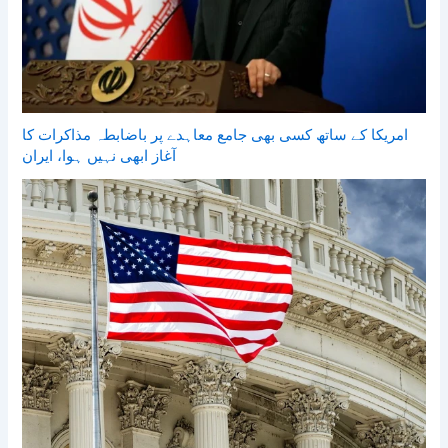
امریکا کے ساتھ کسی بھی جامع معاہدے پر باضابطہ مذاکرات کا
آغاز ابھی نہیں ہوا، ایران