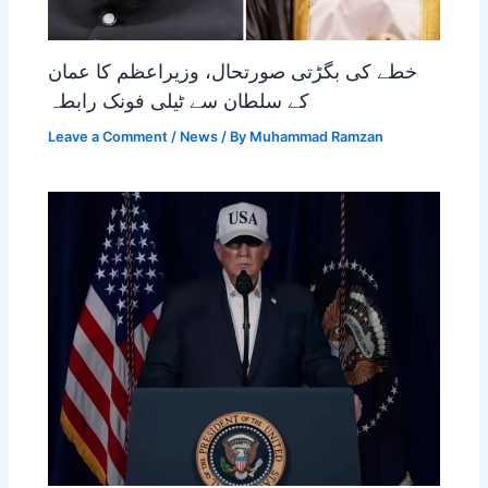
خطے کی بگڑتی صورتحال، وزیراعظم کا عمان
کے سلطان سے ٹیلی فونک رابطہ
Leave a Comment
/
News
/ By
Muhammad Ramzan