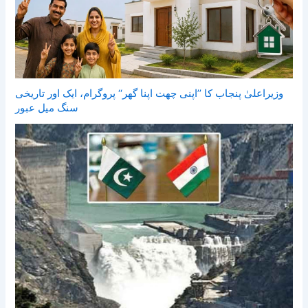
وزیراعلیٰ پنجاب کا ’’اپنی چھت اپنا گھر‘‘ پروگرام، ایک اور تاریخی
سنگ میل عبور