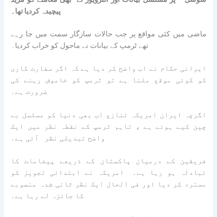
پیچیدہ کردیا تھا۔
ماضی میں کئی مواقع پر جب حالات سازگار سمت میں جا رہے
تھے ٹرمپ کے بیانات نے ماحول کو خراب کردیا۔
ایرانی حکام نے اب واضح کر دیا ہے کہ اگر سفارت کاری
کو کوئی موقع ملنا ہے تو ٹرمپ کو خاموش رہنے کی
ضرورت ہے۔
اگرچہ ایران امریکہ تنازع اب بھی دنیا کو مسلسل بے
چین کیے ہوئے ہے ، تاہم ٹرمپ کے نقطہ نظر میں ایک
واضح تبدیلی نظر آئی ہے۔
فریقین کے درمیان پاکستان کے ذریعے پیغامات کا
تبادلہ ہو رہا ہے۔ امریکہ نے ابتدائی تجویز کو
مسترد کر دیا اور فی الحال ایک نظر ثانی شدہ منصوبے
کا جائزہ لے رہا ہے۔