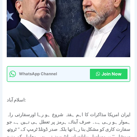
Join Now
WhatsApp Channel
اسلام آباد:
ایران امریکا مذاکرات کا اہم ہفتہ شروع ہو رہا اورسفارتی راہ
ہموار ہو رہی ہے۔ صرف آبنائے ہرمز پر تعطل ہی نہیں ہے جو
سفارت کاری کو مشکل بنا رہا تھا بلکہ صدر ڈونلڈ ٹرمپ کے ’’ ٹروتھ
سوشل ‘‘ پر مسلسل بیانات اور انٹرویوز نے بھی معاملے کو مزید