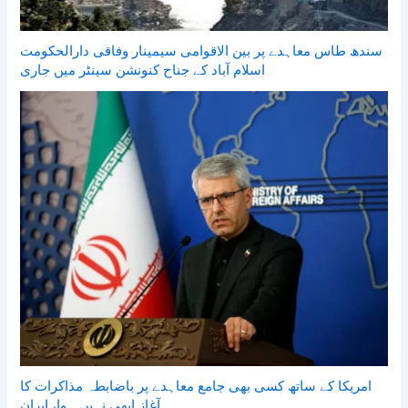
سندھ طاس معاہدے پر بین الاقوامی سیمینار وفاقی دارالحکومت
اسلام آباد کے جناح کنونشن سینٹر میں جاری
امریکا کے ساتھ کسی بھی جامع معاہدے پر باضابطہ مذاکرات کا
آغاز ابھی نہیں ہوا، ایران