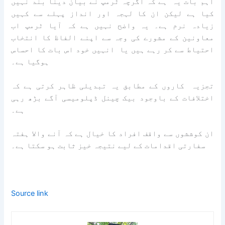
اہم بات یہ ہے کہ اگرچہ ٹرمپ نے بیان دینا بند نہیں
کیا ہے لیکن ان کا لہجہ اور انداز پہلے سے کہیں
زیادہ نرم ہے۔ یہ واضح نہیں ہے کہ آیا ٹرمپ اب
معاونین کے مشورے کی وجہ سے اپنے الفاظ کا انتخاب
احتیاط سے کر رہے ہیں یا انہیں خود اس بات کا احساس
ہوگیا ہے۔
تجزیہ کاروں کے مطابق یہ تبدیلی ظاہر کرتی ہے کہ
اختلافات کے باوجود بیک چینل ڈپلومیسی آگے بڑھ رہی
ہے۔
ان کوششوں سے واقف افراد کا خیال ہے کہ آنے والا ہفتہ
سفارتی اقدامات کے لیے نتیجہ خیز ثابت ہو سکتا ہے۔
Source link