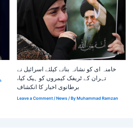
خامنہ ای کو نشانہ بنانے کیلئے اسرائیل نے
تہران کے ٹریفک کیمروں کو ہیک کیا،
n
برطانوی اخبار کا انکشاف
Leave a Comment
/
News
/ By
Muhammad Ramzan