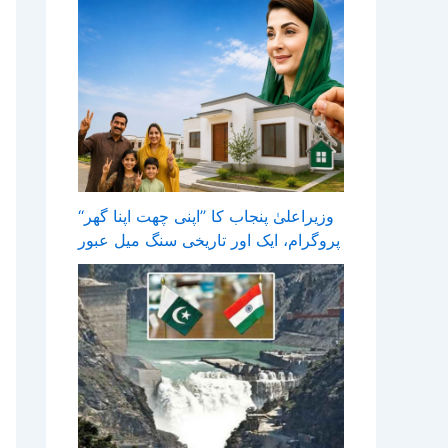
وزیراعلیٰ پنجاب کا ’’اپنی چھت اپنا گھر‘‘
پروگرام، ایک اور تاریخی سنگ میل عبور