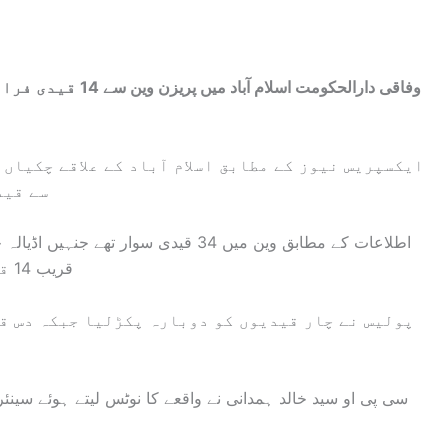
وفاقی دارالحکومت اس
ایکسپریس نیوز کے مطابق اسلام آباد کے علاقے چکیاں
سے قید
اطلاعات کے مطابق وین میں 34 قیدی سوار 
قریب 14 قیدی پراسرار طور پر وین سے فرار ہوگئے۔
پولیس نے چار قیدیوں کو دوبارہ پکڑلیا جبکہ دس ق
سی پی او سید خالد ہمدانی نے واقعے کا نوٹس لیتے ہوئے سینئ