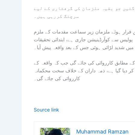
گئیں جو بقیہ ملزمان کی گرفتاری کے لیے
سرچنگ کررہی ہیں۔
بق فرار ہوئے ملزمان زیر سماعت مقدمات کے ملزم
ہ پولیس سے کوآرڈینیشن جاری ہے، ابتدائی تحقیقات
یں شدید لڑائی ہوئی جس کے بعد واقعہ پیش آیا۔
ن کے مطابق کارروائی کی جائے گی جب کہ واقعہ کے
 کر دیا گیا ہے، ذمہ داران کے خلاف سخت محکمانہ
کارروائی کی جائے گی۔
Source link
Muhammad Ramzan