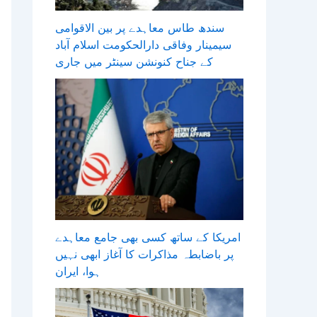
سندھ طاس معاہدے پر بین الاقوامی
سیمینار وفاقی دارالحکومت اسلام آباد
کے جناح کنونشن سینٹر میں جاری
امریکا کے ساتھ کسی بھی جامع معاہدے
پر باضابطہ مذاکرات کا آغاز ابھی نہیں
ہوا، ایران