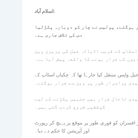
اسلام آباد:
لام آباد میں پریزن وین سے 14 قیدی فرار ہوگئے، پولیس نے چار کو دوبارہ پکڑلیا
دس کی تلاش جاری ہے۔
 اسٹاپ کے قریب اڈیالہ جیل کی پریزن وین
یوں کے فرار ہونے کا واقعہ پیش آیا ہے۔
تھے جنہیں اڈیالہ جیل واپس منتقل کیا جارہا تھا کہ چکیاں اسٹاپ کے
یدی تاحال فرار ہیں جنہیں پکڑنے کے لیے
کوششیں شروع کردی گئی ہیں۔
ر افسران کو فوری طور پر موقع پر پہنچ کر رپورٹ
اور آپریشن کا حکم دے دیا۔