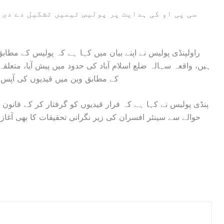
سی پی او کی ہدایت پر پولیس ٹیمیں تشکیل دے دی 
راولپنڈی پولیس نے اپنے بیان میں کہا ہے کہ پولیس کے مطا
ہیں، واقعہ سہالہ ضلع اسلام آباد کی حدود میں پیش آیا، متعلق
کے مطابق وین میں قیدیوں کی آپس م
پنڈی پولیس نے کہا ہے کہ فرار قیدیوں کو گرفتار کر کے قانو
حوالے سے سینئر افسران کی زیر نگرانی تحقیقات کا بھی آغاز