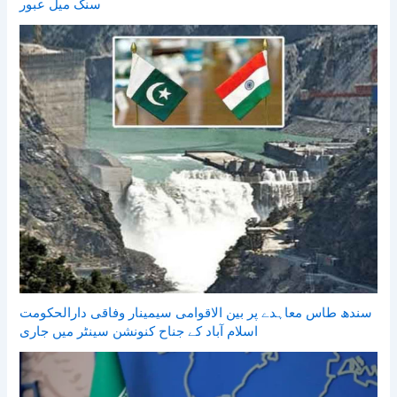
سنگ میل عبور
سندھ طاس معاہدے پر بین الاقوامی سیمینار وفاقی دارالحکومت
اسلام آباد کے جناح کنونشن سینٹر میں جاری