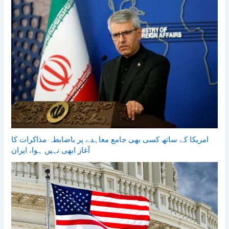
امریکا کے ساتھ کسی بھی جامع معاہدے پر باضابطہ مذاکرات کا
آغاز ابھی نہیں ہوا، ایران