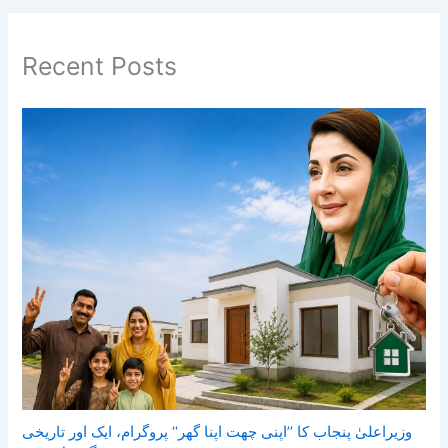
Recent Posts
وزیراعلیٰ پنجاب کا ’’اپنی چھت اپنا گھر‘‘ پروگرام، ایک اور تاریخی