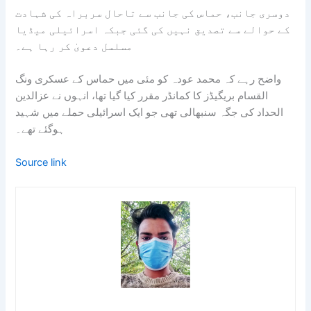
دوسری جانب، حماس کی جانب سے تاحال سربراہ کی شہادت
کے حوالے سے تصدیق نہیں کی گئی جبکہ اسرائیلی میڈیا
مسلسل دعویٰ کر رہا ہے۔
واضح رہے کہ محمد عودہ کو مئی میں حماس کے عسکری ونگ
القسام بریگیڈز کا کمانڈر مقرر کیا گیا تھا، انہوں نے عزالدین
الحداد کی جگہ سنبھالی تھی جو ایک اسرائیلی حملے میں شہید
ہوگئے تھے۔
Source link