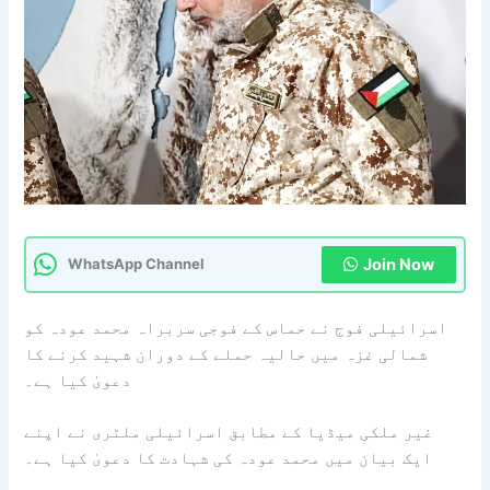
Join Now
WhatsApp Channel
اسرائیلی فوج نے حماس کے فوجی سربراہ محمد عودہ کو
شمالی غزہ میں حالیہ حملے کے دوران شہید کرنے کا
دعویٰ کیا ہے۔
غیر ملکی میڈیا کے مطابق اسرائیلی ملٹری نے اپنے
ایک بیان میں محمد عودہ کی شہادت کا دعویٰ کیا ہے۔