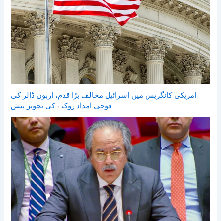
امریکی کانگریس میں اسرائیل مخالف بڑا قدم، اربوں ڈالر کی
فوجی امداد روکنے کی تجویز پیش