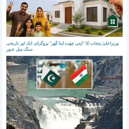
وزیراعلیٰ پنجاب کا ’’اپنی چھت اپنا گھر‘‘ پروگرام، ایک اور تاریخی
سنگ میل عبور