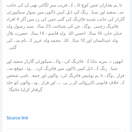
تاہم بعدازاں جس کوچ اڈے کے قریب میز لگائی تھی ان کی جانب
سے سفید اور سیاہ رنگ کی ڈبل کیبن ڈالوں میں سوار سیکیورٹی
گارڈز کی جانب شدید فائرنگ کی گئی جس کی زد میں آکر 4 افراد
فائرنگ زخمی ہوگئے جن کی شناخت 25 سالہ سید رسول ولد
جنان خان، 16 سالہ احسن اللہ ولد قاسم ، 14 سالہ حضرت بلال
ولد عبدالمنان اور 10 سالہ اللہ محمد ولد عزیز کے نام سے کی
گئی۔
انھوں نے مزید بتایا کہ فائرنگ کرنے والے سیکورٹی گارڈز سفید اور
سیاہ رنگ کے ڈبل کیبن ڈالوں میں فائرنگ کرتے ہوئے موقع سے
فرار ہوگئے تاہم پولیس فائرنگ کرنے والوں اور جمعہ نامی شخص
کے خلاف قانونی کارروائی کر رہی ہے اور فرار ہونے والوں کو جلد
گرفتار کرلیا جائیگا۔
Source link