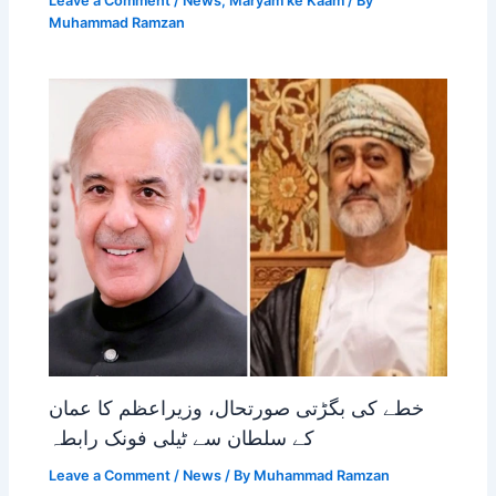
Leave a Comment
/
News
,
Maryam ke Kaam
/ By
Muhammad Ramzan
خطے کی بگڑتی صورتحال، وزیراعظم کا عمان
کے سلطان سے ٹیلی فونک رابطہ
Leave a Comment
/
News
/ By
Muhammad Ramzan