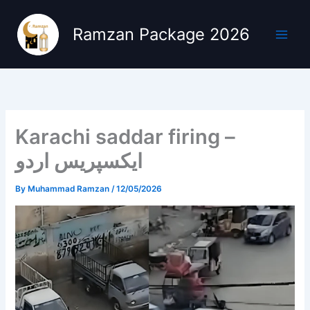
Skip
to
Ramzan Package 2026
content
Karachi saddar firing –
ایکسپریس اردو
By
Muhammad Ramzan
/
12/05/2026