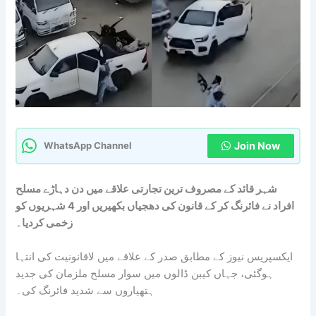
Join Now
WhatsApp Channel
شہر قائد کے مصروف ترین تجارتی علاقے میں دن دہاڑے مسلح
افراد نے فائرنگ کر کے قانون کی دھجیاں بکھیریں اور 4 شہریوں کو
زخمی کردیا۔
ایکسپریس نیوز کے مطابق صدر کے علاقے میں لاقانونیت کی انتہا
ہوگئی، جہاں کیبن ڈالوں میں سوار مسلح ملزمان کی جدید
ہتھیاروں سے شدید فائرنگ کی۔