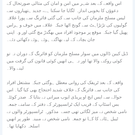
اس واقعے کے بعد شہر میں امن و امان کی مثالی صورتحال کے
دعوؤں کا بخوبی اندازہ لگایا جا سکتا ہے، جدید ہتھیاروں سے
لیس مسلح ملزمان کی جانب سے کی گئی فائرنگ سے پورا علاقہ
گولیوں کی تڑتڑاہٹ سے گونج اٹھا جبکہ علاقے میں خوف و ہراس
پھیل گیا جبکہ موقع پر موجود افراد میں بھگدڑ مچ گئی اور وہ اپنی
جان بچانے کے لیے بھاگتے ہوئے ہوئے دکھائی دئے۔
ڈبل کیبن ڈالوں میں سوار مسلح ملزمان کو فائرنگ کے دوران نہ تو
کوئی روکنے والا تھا اور نہ ہی انھیں کوئی قانون کی گرفت میں
لینے والا۔
واقعے کے بعد ٹریفک کی روانی معطل ہوگئی جبکہ مشتعل افراد
کی جانب سے فائرنگ کے خلاف شدید احتجاج بھی کیا گیا۔ اس
حوالے سے ایس ایچ او پریڈی ایوب میرانی نے بتایا کہ صدر کوئٹہ
بس اسٹاپ کے قریب ایک ٹرانسپورٹر کے دفتر کے سامنے جمعہ
نامی شخص نے میز لگائی تھی جسے مذکورہ ٹرانسپورٹر والوں نے
ٹیبل ہٹانے کا کہا تو جمعہ نامی شخص نے مبینہ طور پر انھیں
اسلحہ دکھایا تھا۔