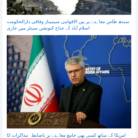
سندھ طاس معاہدے پر بین الاقوامی سیمینار وفاقی دارالحکومت
اسلام آباد کے جناح کنونشن سینٹر میں جاری
امریکا کے ساتھ کسی بھی جامع معاہدے پر باضابطہ مذاکرات کا