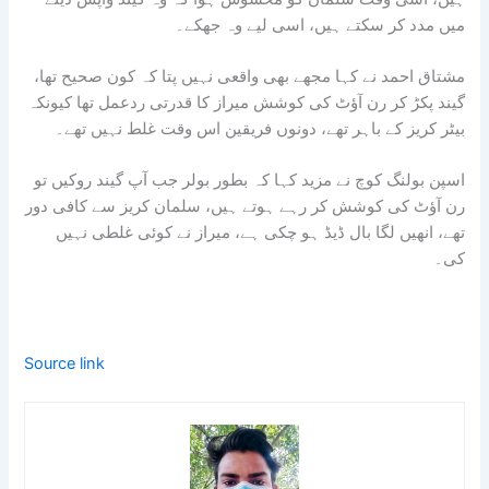
میں مدد کر سکتے ہیں، اسی لیے وہ جھکے۔
مشتاق احمد نے کہا مجھے بھی واقعی نہیں پتا کہ کون صحیح تھا،
گیند پکڑ کر رن آؤٹ کی کوشش میراز کا قدرتی ردعمل تھا کیونکہ
بیٹر کریز کے باہر تھے، دونوں فریقین اس وقت غلط نہیں تھے۔
اسپن بولنگ کوچ نے مزید کہا کہ بطور بولر جب آپ گیند روکیں تو
رن آؤٹ کی کوشش کر رہے ہوتے ہیں، سلمان کریز سے کافی دور
تھے، انھیں لگا بال ڈیڈ ہو چکی ہے، میراز نے کوئی غلطی نہیں
کی۔
Source link