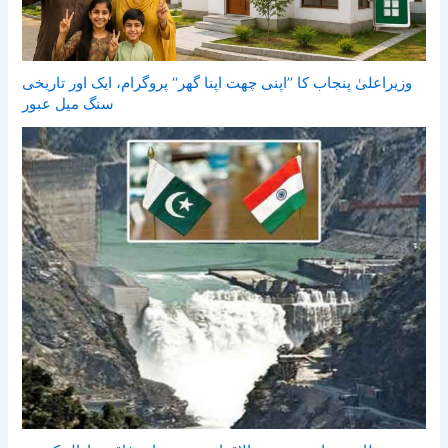
وزیراعلیٰ پنجاب کا ’’اپنی چھت اپنا گھر‘‘ پروگرام، ایک اور تاریخی
سنگ میل عبور