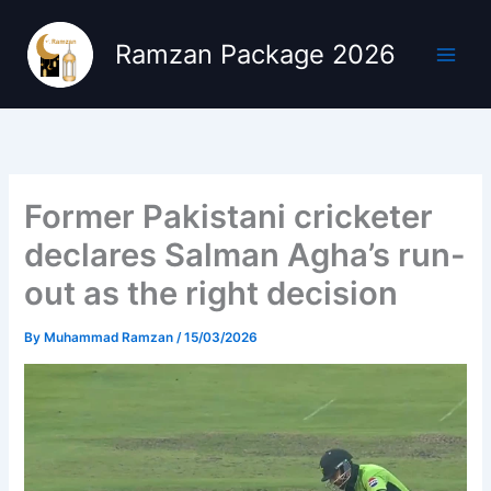
Skip
to
Ramzan Package 2026
content
Former Pakistani cricketer
declares Salman Agha’s run-
out as the right decision
By
Muhammad Ramzan
/
15/03/2026