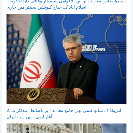
سندھ طاس معاہدے پر بین الاقوامی سیمینار وفاقی دارالحکومت
اسلام آباد کے جناح کنونشن سینٹر میں جاری
امریکا کے ساتھ کسی بھی جامع معاہدے پر باضابطہ مذاکرات کا
آغاز ابھی نہیں ہوا، ایران