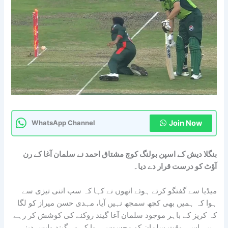
Join Now
WhatsApp Channel
بنگلا دیش کے اسپن بولنگ کوچ مشتاق احمد نے سلمان آغا کے رن
آؤٹ کو درست قرار دے دیا۔
میڈیا سے گفتگو کرتے ہوئے انھوں نے کہا کہ سب اتنی تیزی سے
ہوا کہ ہمیں بھی کچھ سمجھ نہیں آیا، مہدی حسن میراز کو لگا
کہ کریز کے باہر موجود سلمان آغا گیند روکنے کی کوشش کر رہے
ہیں، اسی وقت سلمان کو محسوس ہوا کہ وہ گیند واپس دینے