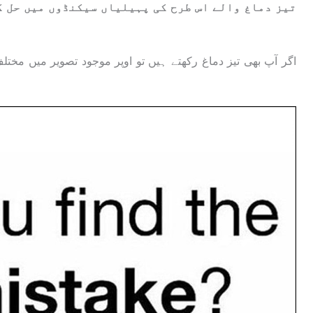
تیز دماغ والے اس طرح کی پہیلیاں سیکنڈوں میں حل ک