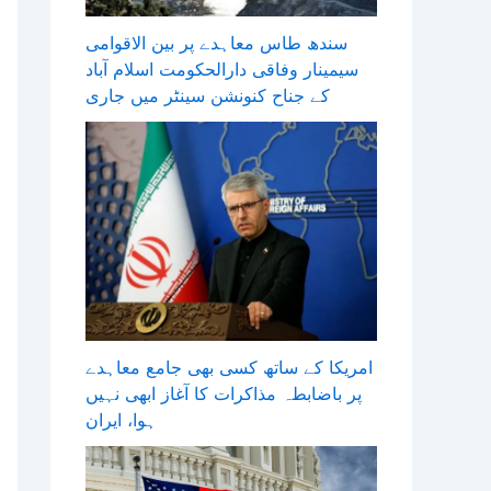
سندھ طاس معاہدے پر بین الاقوامی
سیمینار وفاقی دارالحکومت اسلام آباد
کے جناح کنونشن سینٹر میں جاری
امریکا کے ساتھ کسی بھی جامع معاہدے
پر باضابطہ مذاکرات کا آغاز ابھی نہیں
ہوا، ایران