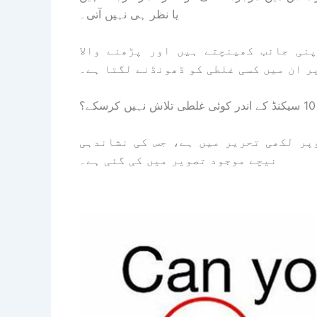
یا نظر ہی نہیں آتی۔
نی جانب کھینچتے ہیں اور پڑھنے والا
ر ان میں کسی غلطی کو ڈھونڈنے لگتا ہے۔
پر لکھی تحریر میں ہے، جس کی نشاندہی
نیچے موجود تصویر میں کی گئی ہے۔