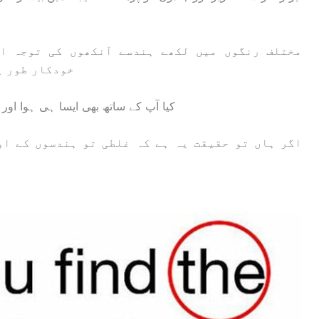
مختلف رنگوں میں لکھے ہندسے آنکھوں کی توجہ اپ
خودکار طور پ
کیا آپ کے ساتھ بھی ایسا ہی ہوا اور 10 سیکنڈ کے اندر کوئی غلطی تلاش نہیں کرسکے؟
اگر ہاں تو حقیقت یہ ہے کہ غلطی تو ہندسوں کے او