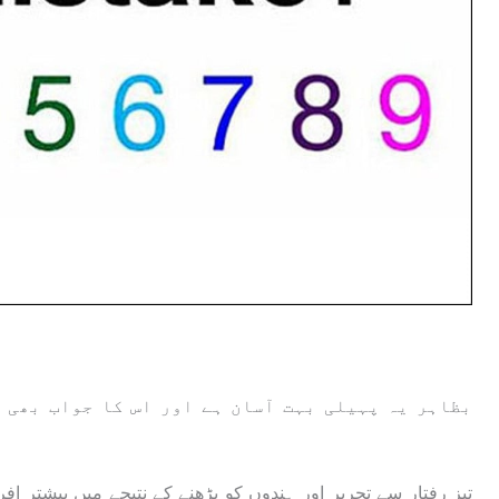
بظاہر یہ پہیلی بہت آسان ہے اور اس کا جواب بھی 
تیز رفتار سے تحریر اور ہندوں کو پڑھنے کے نتیجے میں بیشتر اف