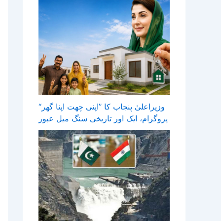
وزیراعلیٰ پنجاب کا ’’اپنی چھت اپنا گھر‘‘
پروگرام، ایک اور تاریخی سنگ میل عبور