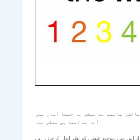
بالکل سامنے ہے لیکن یہ جتنا آسان نظر
آتا ہے اتنا ہی مشکل ہے۔
راد اس میں موجود غلطی کو نظر انداز کرجاتے ہیں