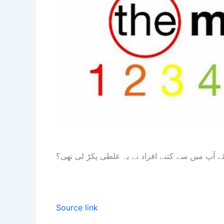
ے آپ میں سے کتنے افراد نے یہ غلطی پکڑ لی تھی؟
Source link