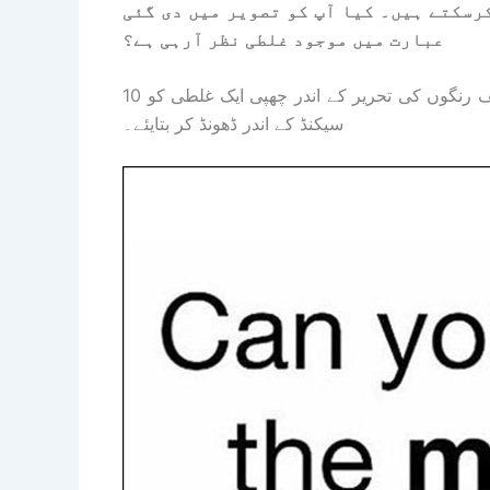
رسکتے ہیں۔ کیا آپ کو تصویر میں دی گئی
عبارت میں موجود غلطی نظر آرہی ہے؟
اگر آپ بھی تیز دماغ رکھتے ہیں تو اوپر موجود تصویر میں مختلف رنگوں کی تحریر کے اندر چھپی ایک غلطی کو 10
سیکنڈ کے اندر ڈھونڈ کر بتایئے۔