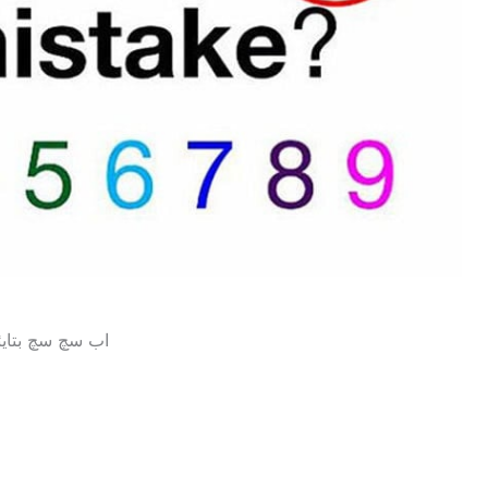
اب سچ سچ بتایئ