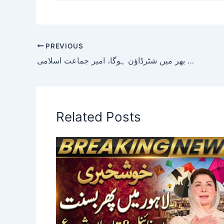
PREVIOUS
جلد ہڑتال کی کال دیں گے، ملک بھر میں شٹرڈاؤن ہوگا، امیر جماعت اسلامی
Related Posts