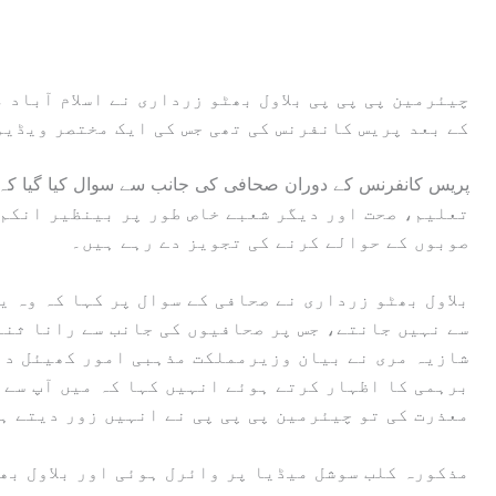
چیئرمین پی پی پی بلاول بھٹو زرداری نے اسلام آباد 
کے بعد پریس کانفرنس کی تھی جس کی ایک مختصر ویڈیو
تعلیم، صحت اور دیگر شعبے خاص طور پر بینظیر انکم 
صوبوں کے حوالے کرنے کی تجویز دے رہے ہیں۔
بلاول بھٹو زرداری نے صحافی کے سوال پر کہا کہ وہ 
سے نہیں جانتے، جس پر صحافیوں کی جانب سے رانا ثنا
شازیہ مری نے بیان وزیرمملکت مذہبی امور کھیئل داس
برہمی کا اظہار کرتے ہوئے انہیں کہا کہ میں آپ سے 
معذرت کی تو چیئرمین پی پی پی نے انہیں زور دیتے ہو
مذکورہ کلب سوشل میڈیا پر وائرل ہوئی اور بلاول بھ