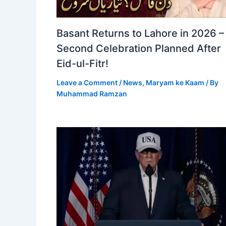
Basant Returns to Lahore in 2026 –
Second Celebration Planned After
Eid-ul-Fitr!
Leave a Comment
/
News
,
Maryam ke Kaam
/ By
Muhammad Ramzan