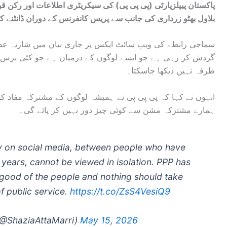
پاکستان پیپلزپارٹی (پی پی پی) کی سیکریٹری اطلاعات اور رکن ق
بلاول بھٹو زرداری کی جانب سے پریس کانفرنس کے دوران ڈانٹنے کی 
سماجی رابطے کی ویب سائٹ ایکس پر جاری بیان میں شازیہ عطا
گردش کر رہی ہے جو ایسے لوگوں کے درمیان ہے جو کئی برس 
طرفہ نہیں دیکھا جاسکتا۔
انہوں نے کہا کہ پی پی پی نے ہمیشہ لوگوں کے مشترکہ مفاد ک
ہمارے مشترکہ مشن سے کوئی چیز دور نہیں کر پائے گی۔
ay on social media, between people who have
years, cannot be viewed in isolation. PPP has
e good of the people and nothing should take
f public service.
https://t.co/ZsS4VesiQ9
(@ShaziaAttaMarri)
May 15, 2026