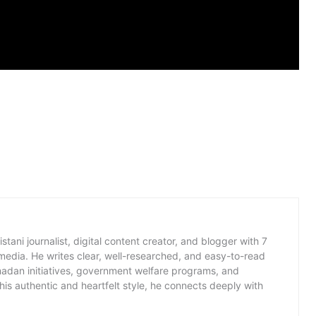
istani journalist, digital content creator, and blogger with 7
 media. He writes clear, well-researched, and easy-to-read
amadan initiatives, government welfare programs, and
is authentic and heartfelt style, he connects deeply with