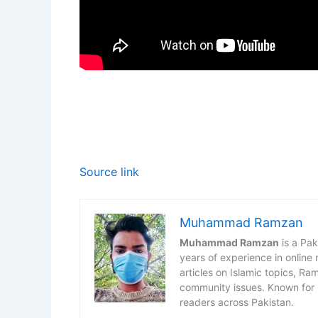
Source link
Muhammad Ramzan
Muhammad Ramzan
is a Pak
years of experience in online
articles on Islamic topics, R
community issues. Known for h
readers across Pakistan.