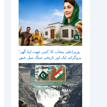
وزیراعلیٰ پنجاب کا ’’اپنی چھت اپنا گھر‘‘
پروگرام، ایک اور تاریخی سنگ میل عبور