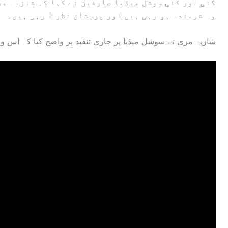
گئی اور کئی سوشل میڈیا صارفین نے کہا کہ شازیہ مر
وہ شرمندہ ہو رہی ہیں اور پریشان نظر آ رہی ہیں۔
شازیہ مری نے سوشل میڈیا پر جاری تنقید پر واضح کیا کہ اس واق