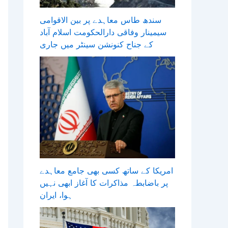
سندھ طاس معاہدے پر بین الاقوامی
سیمینار وفاقی دارالحکومت اسلام آباد
کے جناح کنونشن سینٹر میں جاری
امریکا کے ساتھ کسی بھی جامع معاہدے
پر باضابطہ مذاکرات کا آغاز ابھی نہیں
ہوا، ایران