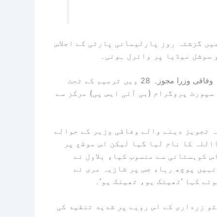
میں گزشتہ روز پارلیمانی پارٹی کے اجلاس
 سوشل میڈیا پر وائرل ہوئی۔
پریس کانفرنس کے دوران صحافی کی جانب سے سوال کیا گیا کہ وفاقی وزرا مجوزہ 28 ویں ترمیم کے تحت
سپورٹ پروگرام (بی آئی ایس پی) مرکز سے
یہ تجویز دینے والے وفاقی وزیر کے حوالے
اللہ کا نام لیا گیا لیکن اس موقع پر
 کوہستانی سے منسوب کیا، بلاول نے
نہیں پوچھ رہا، جس پر شازیہ مری نے
ئے کہا ‘تھینک یو، تھینک یو’۔
ٹو زرداری کے اس رویے پر شدید تنقید کی