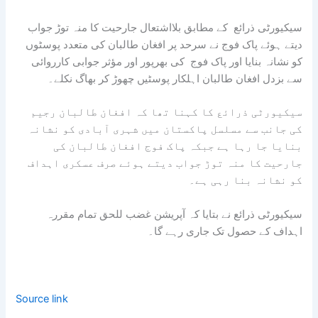
سیکیورٹی ذرائع کے مطابق بلااشتعال جارحیت کا منہ توڑ جواب
دیتے ہوئے پاک فوج نے سرحد پر افغان طالبان کی متعدد پوسٹوں
کو نشانہ بنایا اور پاک فوج کی بھرپور اور مؤثر جوابی کارروائی
سے بزدل افغان طالبان اہلکار پوسٹیں چھوڑ کر بھاگ نکلے۔
سیکیورٹی ذرائع کا کہنا تھا کہ افغان طالبان رجیم
کی جانب سے مسلسل پاکستان میں شہری آبادی کو نشانہ
بنایا جا رہا ہے جبکہ پاک فوج افغان طالبان کی
جارحیت کا منہ توڑ جواب دیتے ہوئے صرف عسکری اہداف
کو نشانہ بنا رہی ہے۔
سیکیورٹی ذرائع نے بتایا کہ آپریشن غضب للحق تمام مقررہ
اہداف کے حصول تک جاری رہے گا۔
Source link