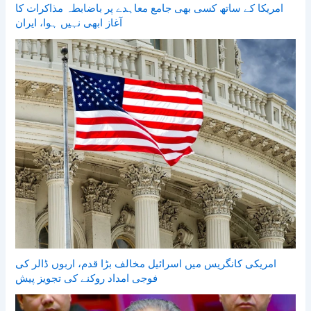
امریکا کے ساتھ کسی بھی جامع معاہدے پر باضابطہ مذاکرات کا
آغاز ابھی نہیں ہوا، ایران
امریکی کانگریس میں اسرائیل مخالف بڑا قدم، اربوں ڈالر کی
فوجی امداد روکنے کی تجویز پیش