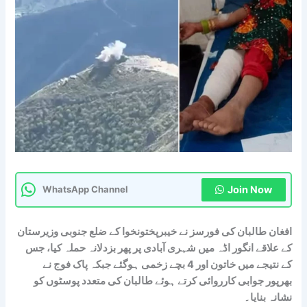
Join Now
WhatsApp Channel
افغان طالبان کی فورسز نے خیبرپختونخوا کے ضلع جنوبی وزیرستان
کے علاقے انگور اڈہ میں شہری آبادی پر پھر بزدلانہ حملہ کیا، جس
کے نتیجے میں خاتون اور 4 بچے زخمی ہوگئے جبکہ پاک فوج نے
بھرپور جوابی کارروائی کرتے ہوئے طالبان کی متعدد پوسٹوں کو
نشانہ بنایا۔