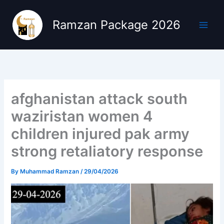
Skip
to
Ramzan Package 2026
content
afghanistan attack south
waziristan women 4
children injured pak army
strong retaliatory response
By
Muhammad Ramzan
/
29/04/2026