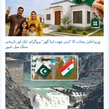
وزیراعلیٰ پنجاب کا ’’اپنی چھت اپنا گھر‘‘ پروگرام، ایک اور تاریخی
سنگ میل عبور