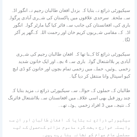
سیکیورٹی ذرائع نے بتایا کہ بزدل افغان طالبان رجیم نے انگور اڈہ
سے ملحقہ سرحدی علاقوں میں پاکستان کی شہری آبادی پرگولہ
باری کی، افغانستان کی جانب سے فائر کیا گیا مارٹر گولہ انگور
اڈہ کے مقامی شہریوں کریم خان اور رحمت اللہ کےگھر پر آکر
لگا۔
سیکیورٹی ذرائع کا کہنا تھا کہ افغان طالبان رجیم کی شہری
آبادی پر بلااشتعال گولہ باری سے 4 بچے اور ایک خاتون شدید
زخمی ہوئیں، حملے میں زخمی تمام بچوں اور خاتون کو ڈی ایچ
کیو اسپتال وانا منتقل کر دیا گیا۔
طالبان کے حملوں کے حوالے سے سیکیورٹی ذرائع نے مزید بتایا کہ
چند روز قبل بھی اسی علاقے میں افغانستان سے بلااشتعال فائرنگ
کے نتیجے میں 3 افراد زخمی ہوئے تھے۔
سیکیورٹی ذرائع نے بتایا کہ افغان طالبان اور ان سے
وابستہ خوارج دہشت گرد مذموم عزائم کےحصول کے لیے
مسلسل عام عوام کو نشانہ بنا رہے ہیں۔