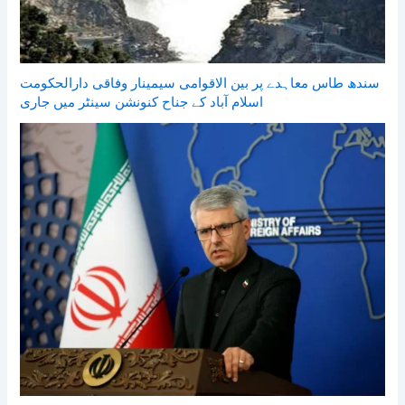
سندھ طاس معاہدے پر بین الاقوامی سیمینار وفاقی دارالحکومت
اسلام آباد کے جناح کنونشن سینٹر میں جاری