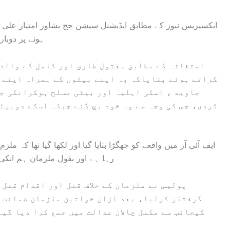
ایکسپریس نیوز کے مطابق ایڈیشنل سیشن جج پشاور امتیاز علی نے
ہونے پر دوبا
استغاثہ کے مطابق مقتول طارق اور کامل کے والد 
کراتے ہوئے بتایاکہ وہ اپنے بیٹوں کے ہمراہ اپنے 
جاوید ، اسکی اہلیہ اور بیٹی مسلح ہوکرانکی ج
کردی، جس کی وجہ سے وہ خود بچ گئے جبکہ اسکے دوبیٹ
ایف آئی آر میں واقعے کو جھگڑا بتایا گیا اور لکھا گیا تھا ک
رہا ہے اور بقول ملزمان ہم انک
پولیس نے ملزمان کے خلاف قتل اور اقدام قتل 
گرفتار کرلیا، بعد ازاں خواتین ملزمان ضمانت پ
کیجانب سے مکمل چالان عدالت میں جمع کرا دیا گیا