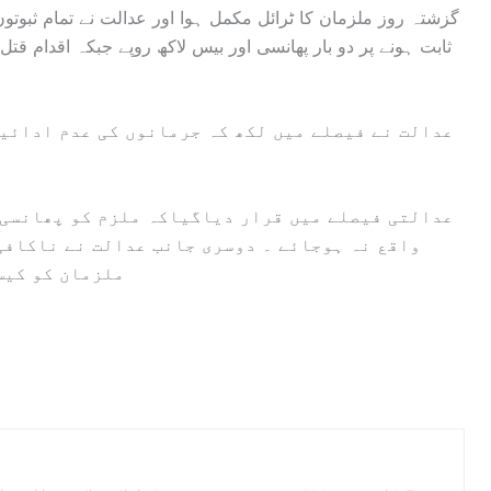
گزشتہ روز ملزمان کا ٹرائل مکمل ہوا اور عدالت نے تمام ثبوتو
ثابت ہونے پر دو بار پھانسی اور بیس لاکھ روپے جبکہ اقدام قتل
عدالت نے فیصلے میں لکھ کہ جرمانوں کی عدم ادائیگ
عدالتی فیصلے میں قرار دیاگیاکہ ملزم کو پھانسی 
واقع نہ ہوجائے ۔ دوسری جانب عدالت نے ناکافی
ملزمان کو کیس