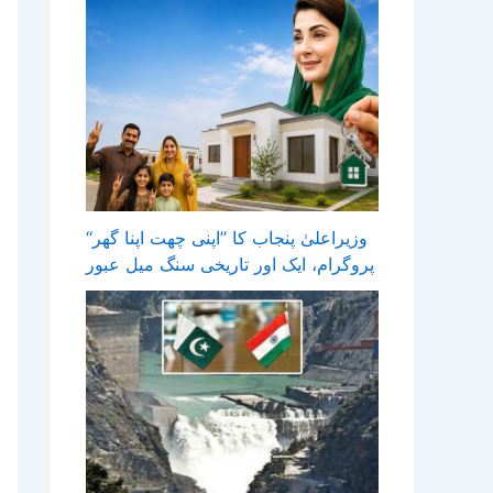
وزیراعلیٰ پنجاب کا ’’اپنی چھت اپنا گھر‘‘
پروگرام، ایک اور تاریخی سنگ میل عبور