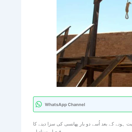
WhatsApp Channel
 پر جرم ثابت ہونے کے بعد اُسے دو بار پھانسی کی سزا دینے کا
فیصلہ سنادیا۔