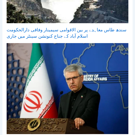
سندھ طاس معاہدے پر بین الاقوامی سیمینار وفاقی دارالحکومت
اسلام آباد کے جناح کنونشن سینٹر میں جاری