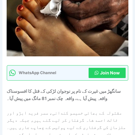
Join Now
WhatsApp Channel
سانگھڑ میں غیرت کے نام پر نوجوان لڑکی کے قتل کا افسوسناک
واقعہ پیش آیا ہے، واقعہ چک نمبر 81 مانگ میں پیش آیا۔
مقتولہ کے بھائی خمیسو کندانی، سسر فرید ابڑو اور
ثالث احمد شاہ گرفتار کر لیے گئے ہیں، جبکہ دیگر
ملزمان کی گرفتاری کے لیے پولیس کے چھاپے جاری ہیں۔
لاش پوسٹ مارٹم کے لیے تحویل میں لے لی گئی ہے۔