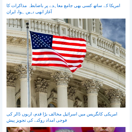
امریکا کے ساتھ کسی بھی جامع معاہدے پر باضابطہ مذاکرات کا
آغاز ابھی نہیں ہوا، ایران
امریکی کانگریس میں اسرائیل مخالف بڑا قدم، اربوں ڈالر کی
فوجی امداد روکنے کی تجویز پیش