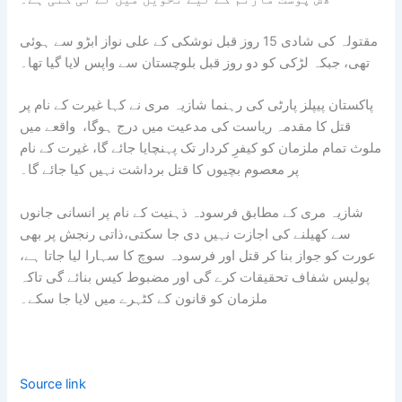
مقتولہ کی شادی 15 روز قبل نوشکی کے علی نواز ابڑو سے ہوئی
تھی، جبکہ لڑکی کو دو روز قبل بلوچستان سے واپس لایا گیا تھا۔
پاکستان پیپلز پارٹی کی رہنما شازیہ مری نے کہا غیرت کے نام پر
قتل کا مقدمہ ریاست کی مدعیت میں درج ہوگا، واقعے میں
ملوث تمام ملزمان کو کیفرِ کردار تک پہنچایا جائے گا، غیرت کے نام
پر معصوم بچیوں کا قتل برداشت نہیں کیا جائے گا۔
شازیہ مری کے مطابق فرسودہ ذہنیت کے نام پر انسانی جانوں
سے کھیلنے کی اجازت نہیں دی جا سکتی،ذاتی رنجش پر بھی
عورت کو جواز بنا کر قتل اور فرسودہ سوچ کا سہارا لیا جاتا ہے،
پولیس شفاف تحقیقات کرے گی اور مضبوط کیس بنائے گی تاکہ
ملزمان کو قانون کے کٹہرے میں لایا جا سکے۔
Source link