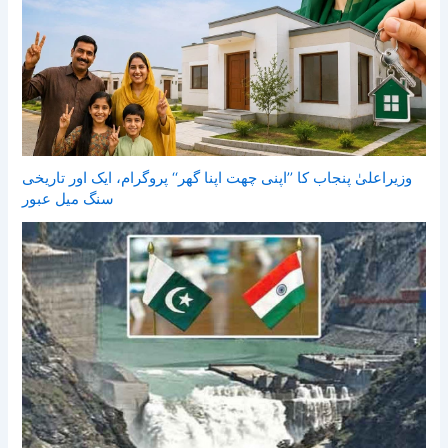
وزیراعلیٰ پنجاب کا ’’اپنی چھت اپنا گھر‘‘ پروگرام، ایک اور تاریخی
سنگ میل عبور