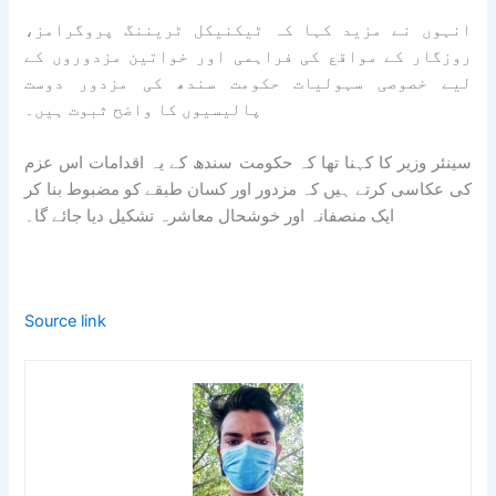
انہوں نے مزید کہا کہ ٹیکنیکل ٹریننگ پروگرامز،
روزگار کے مواقع کی فراہمی اور خواتین مزدوروں کے
لیے خصوصی سہولیات حکومت سندھ کی مزدور دوست
پالیسیوں کا واضح ثبوت ہیں۔
سینئر وزیر کا کہنا تھا کہ حکومت سندھ کے یہ اقدامات اس عزم
کی عکاسی کرتے ہیں کہ مزدور اور کسان طبقے کو مضبوط بنا کر
ایک منصفانہ اور خوشحال معاشرہ تشکیل دیا جائے گا۔
Source link