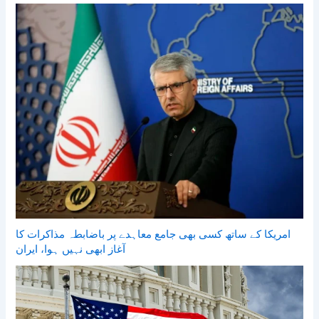
امریکا کے ساتھ کسی بھی جامع معاہدے پر باضابطہ مذاکرات کا
آغاز ابھی نہیں ہوا، ایران