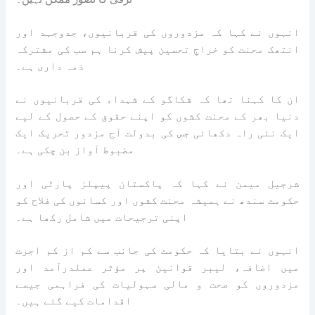
انہوں نے کہا کہ مزدوروں کی قربانیوں، جدوجہد اور
انتھک محنت کو خراجِ تحسین پیش کرنا ہم سب کی مشترکہ
ذمہ داری ہے۔
ان کا کہنا تھا کہ شکاگو کے شہداء کی قربانیوں نے
دنیا بھر کے محنت کشوں کو اپنے حقوق کے حصول کے لیے
ایک نئی راہ دکھائی جس کی بدولت آج مزدور تحریک ایک
مضبوط آواز بن چکی ہے۔
شرجیل میمن نے کہا کہ پاکستان پیپلز پارٹی اور
حکومت سندھ نے ہمیشہ محنت کشوں اور کسانوں کی فلاح کو
اپنی ترجیحات میں شامل رکھا ہے۔
انہوں نے بتایا کہ حکومت کی جانب سے کم از کم اجرت
میں اضافہ، لیبر قوانین پر مؤثر عملدرآمد اور
مزدوروں کو صحت و مالی سہولیات کی فراہمی جیسے
اقدامات کیے گئے ہیں۔