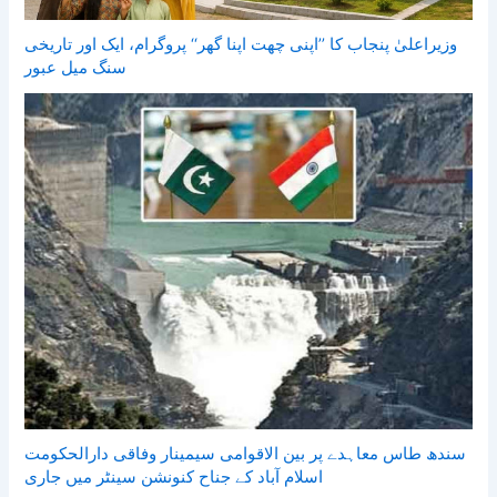
وزیراعلیٰ پنجاب کا ’’اپنی چھت اپنا گھر‘‘ پروگرام، ایک اور تاریخی
سنگ میل عبور
سندھ طاس معاہدے پر بین الاقوامی سیمینار وفاقی دارالحکومت
اسلام آباد کے جناح کنونشن سینٹر میں جاری