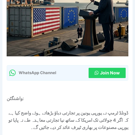
Join Now
WhatsApp Channel
واشنگٹن:
ڈونلڈ ٹرمپ نے یورپی یونین پر تجارتی دباؤ بڑھاتے ہوئے واضح کیا ہے
کہ اگر 4 جولائی تک امریکا کے ساتھ نیا تجارتی معاہدہ طے نہ پایا تو
یورپی مصنوعات پر بھاری ٹیرف عائد کر دیے جائیں گے۔