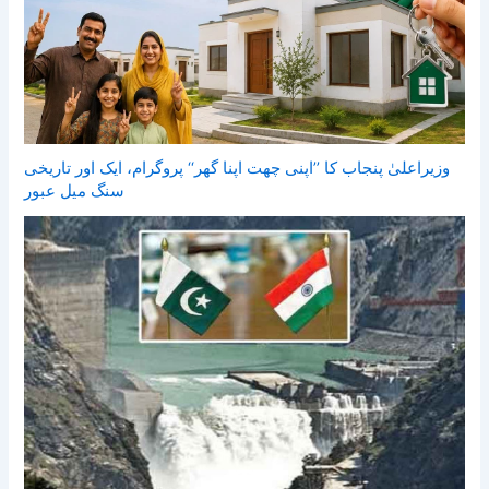
وزیراعلیٰ پنجاب کا ’’اپنی چھت اپنا گھر‘‘ پروگرام، ایک اور تاریخی
سنگ میل عبور