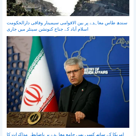
سندھ طاس معاہدے پر بین الاقوامی سیمینار وفاقی دارالحکومت
اسلام آباد کے جناح کنونشن سینٹر میں جاری
امریکا کے ساتھ کسی بھی جامع معاہدے پر باضابطہ مذاکرات کا