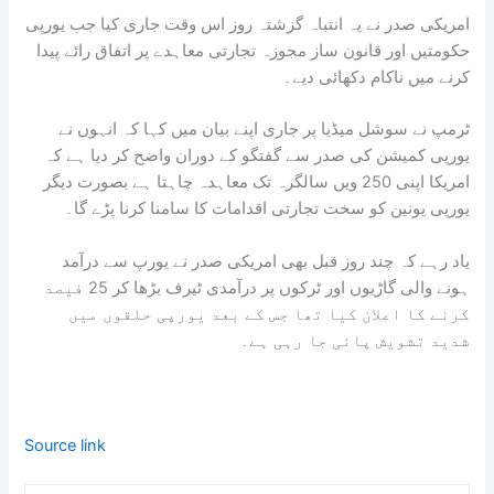
امریکی صدر نے یہ انتباہ گزشتہ روز اس وقت جاری کیا جب یورپی
حکومتیں اور قانون ساز مجوزہ تجارتی معاہدے پر اتفاق رائے پیدا
کرنے میں ناکام دکھائی دیے۔
ٹرمپ نے سوشل میڈیا پر جاری اپنے بیان میں کہا کہ انہوں نے
یورپی کمیشن کی صدر سے گفتگو کے دوران واضح کر دیا ہے کہ
امریکا اپنی 250 ویں سالگرہ تک معاہدہ چاہتا ہے بصورت دیگر
یورپی یونین کو سخت تجارتی اقدامات کا سامنا کرنا پڑے گا۔
یاد رہے کہ چند روز قبل بھی امریکی صدر نے یورپ سے درآمد
ہونے والی گاڑیوں اور ٹرکوں پر درآمدی ٹیرف بڑھا کر 25 فیصد
کرنے کا اعلان کیا تھا جس کے بعد یورپی حلقوں میں
شدید تشویش پائی جا رہی ہے۔
Source link