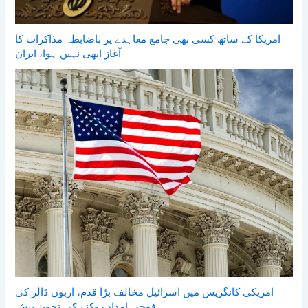
امریکا کے ساتھ کسی بھی جامع معاہدے پر باضابطہ مذاکرات کا
آغاز ابھی نہیں ہوا، ایران
امریکی کانگریس میں اسرائیل مخالف بڑا قدم، اربوں ڈالر کی
فوجی امداد روکنے کی تجویز پیش