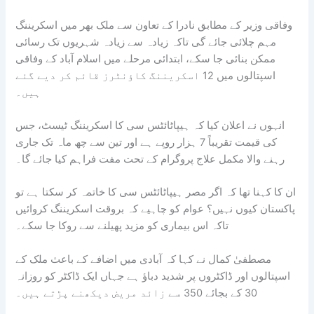
وفاقی وزیر کے مطابق نادرا کے تعاون سے ملک بھر میں اسکریننگ
مہم چلائی جائے گی تاکہ زیادہ سے زیادہ شہریوں تک رسائی
ممکن بنائی جا سکے، ابتدائی مرحلے میں اسلام آباد کے وفاقی
اسپتالوں میں 12 اسکریننگ کاؤنٹرز قائم کر دیے گئے
ہیں۔
انہوں نے اعلان کیا کہ ہیپاٹائٹس سی کا اسکریننگ ٹیسٹ، جس
کی قیمت تقریباً 7 ہزار روپے ہے اور تین سے چھ ماہ تک جاری
رہنے والا مکمل علاج پروگرام کے تحت مفت فراہم کیا جائے گا۔
ان کا کہنا تھا کہ اگر مصر ہیپاٹائٹس سی کا خاتمہ کر سکتا ہے تو
پاکستان کیوں نہیں؟ عوام کو چاہیے کہ بروقت اسکریننگ کروائیں
تاکہ اس بیماری کو مزید پھیلنے سے روکا جا سکے۔
مصطفیٰ کمال نے کہا کہ آبادی میں اضافے کے باعث ملک کے
اسپتالوں اور ڈاکٹروں پر شدید دباؤ ہے جہاں ایک ڈاکٹر کو روزانہ
30 کے بجائے 350 سے زائد مریض دیکھنے پڑتے ہیں۔