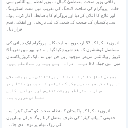
وفاقی وزیر صحت مصطفیٰ کمال نے وزیراعظم ہیپاٹائٹس سی
خاتمہ پروگرام کی سافٹ لانچنگ کی تقریب میں مفت اسکریننگ
اور علاج کا اعلان کر دیا اور پروگرام کا باضابطہ آغاز کرتے ہوئے
اسے پاکستان کے صحت کے شعبے کے لیے تاریخی اور انقلابی قدم
قرار دیا۔
انہوں نے کہا کہ 67 ارب روپے مالیت کا یہ پروگرام ایک دہائی کی
مسلسل کوششوں کے بعد شروع کیا گیا ہے، دنیا بھر میں تقریباً 6
کروڑ ہیپاٹائٹس مریض موجود ہیں جن میں سے ایک کروڑ پاکستان
میں ہیں جبکہ 80 فیصد افراد اپنی بیماری سے لاعلم ہیں۔
مصطفیٰ کمال کا کہنا تھا کہ ہیپاٹائٹس سی بروقت علاج
نہ ہونے کی صورت میں جگر کے کینسر کا سبب بن سکتا ہے،
اس لیے احتیاط، بروقت تشخیص اور عوامی آگاہی
انتہائی ضروری ہے۔
انہوں نے کہا کہ پاکستان کے نظام صحت کو “سک کیئر” سے
حقیقی “ہیلتھ کیئر” کی طرف منتقل کرنا ہوگا جہاں بیماریوں
کی روک تھام پر توجہ دی جائے۔