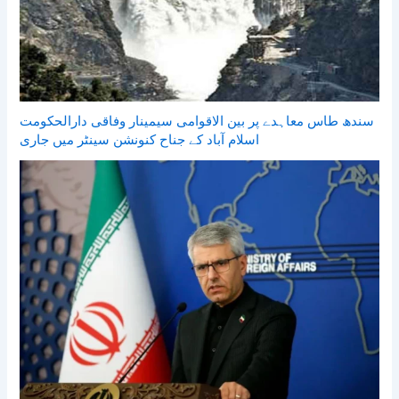
سندھ طاس معاہدے پر بین الاقوامی سیمینار وفاقی دارالحکومت
اسلام آباد کے جناح کنونشن سینٹر میں جاری