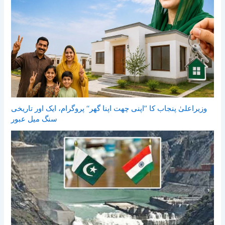
وزیراعلیٰ پنجاب کا ’’اپنی چھت اپنا گھر‘‘ پروگرام، ایک اور تاریخی
سنگ میل عبور