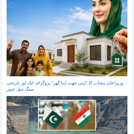
وزیراعلیٰ پنجاب کا ’’اپنی چھت اپنا گھر‘‘ پروگرام، ایک اور تاریخی
سنگ میل عبور