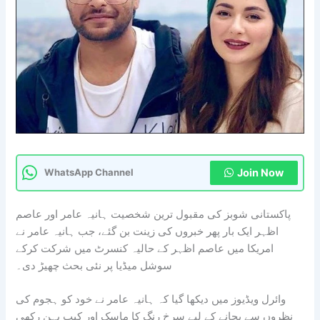
Join Now
WhatsApp Channel
پاکستانی شوبز کی مقبول ترین شخصیت ہانیہ عامر اور عاصم
اظہر ایک بار پھر خبروں کی زینت بن گئے، جب ہانیہ عامر نے
امریکا میں عاصم اظہر کے حالیہ کنسرٹ میں شرکت کرکے
سوشل میڈیا پر نئی بحث چھیڑ دی۔
وائرل ویڈیوز میں دیکھا گیا کہ ہانیہ عامر نے خود کو ہجوم کی
نظروں سے بچانے کے لیے سرخ رنگ کا ماسک اور کیپ پہن رکھی