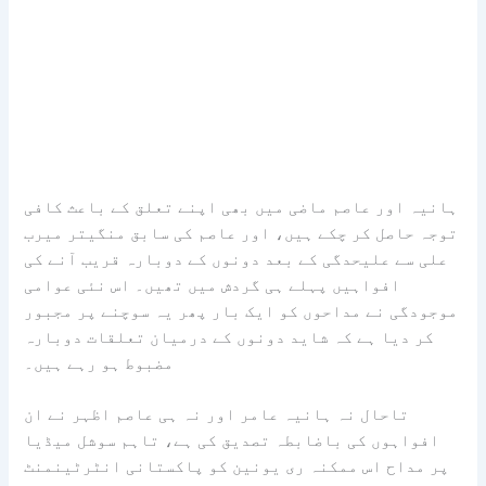
ہانیہ اور عاصم ماضی میں بھی اپنے تعلق کے باعث کافی
توجہ حاصل کر چکے ہیں، اور عاصم کی سابق منگیتر میرب
علی سے علیحدگی کے بعد دونوں کے دوبارہ قریب آنے کی
افواہیں پہلے ہی گردش میں تھیں۔ اس نئی عوامی
موجودگی نے مداحوں کو ایک بار پھر یہ سوچنے پر مجبور
کر دیا ہے کہ شاید دونوں کے درمیان تعلقات دوبارہ
مضبوط ہو رہے ہیں۔
تاحال نہ ہانیہ عامر اور نہ ہی عاصم اظہر نے ان
افواہوں کی باضابطہ تصدیق کی ہے، تاہم سوشل میڈیا
پر مداح اس ممکنہ ری یونین کو پاکستانی انٹرٹینمنٹ