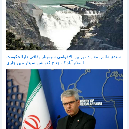
سندھ طاس معاہدے پر بین الاقوامی سیمینار وفاقی دارالحکومت
اسلام آباد کے جناح کنونشن سینٹر میں جاری