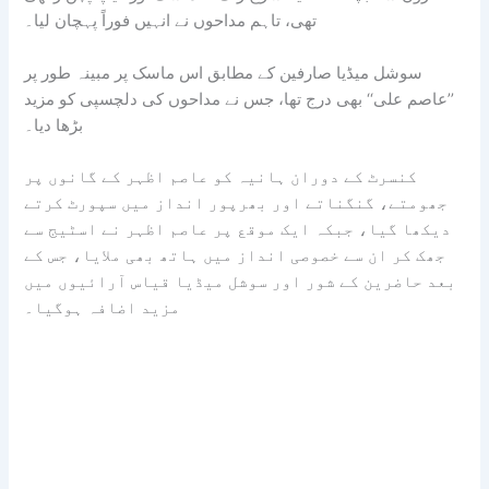
تھی، تاہم مداحوں نے انہیں فوراً پہچان لیا۔
سوشل میڈیا صارفین کے مطابق اس ماسک پر مبینہ طور پر
’’عاصم علی‘‘ بھی درج تھا، جس نے مداحوں کی دلچسپی کو مزید
بڑھا دیا۔
کنسرٹ کے دوران ہانیہ کو عاصم اظہر کے گانوں پر
جھومتے، گنگناتے اور بھرپور انداز میں سپورٹ کرتے
دیکھا گیا، جبکہ ایک موقع پر عاصم اظہر نے اسٹیج سے
جھک کر ان سے خصوصی انداز میں ہاتھ بھی ملایا، جس کے
بعد حاضرین کے شور اور سوشل میڈیا قیاس آرائیوں میں
مزید اضافہ ہوگیا۔