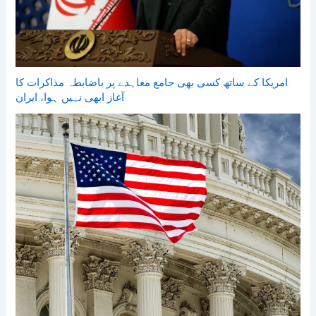
امریکا کے ساتھ کسی بھی جامع معاہدے پر باضابطہ مذاکرات کا
آغاز ابھی نہیں ہوا، ایران