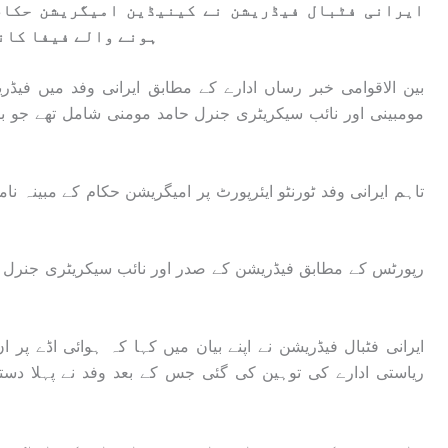
ایرانی فٹبال فیڈریشن نے کینیڈین امیگریشن حکام
ہونے والے فیفا کان
بین الاقوامی خبر رساں ادارے کے مطابق ایرانی وفد میں فی
مومبینی اور نائب سیکریٹری جنرل حامد مومنی شامل تھے جو ب
تاہم ایرانی وفد ٹورنٹو ایئرپورٹ پر امیگریشن حکام کے مبینہ ن
رپورٹس کے مطابق فیڈریشن کے صدر اور نائب سیکریٹری جنرل نے 
ایرانی فٹبال فیڈریشن نے اپنے بیان میں کہا کہ ہوائی اڈے پر 
ریاستی ادارے کی توہین کی گئی جس کے بعد وفد نے پہلا دستی