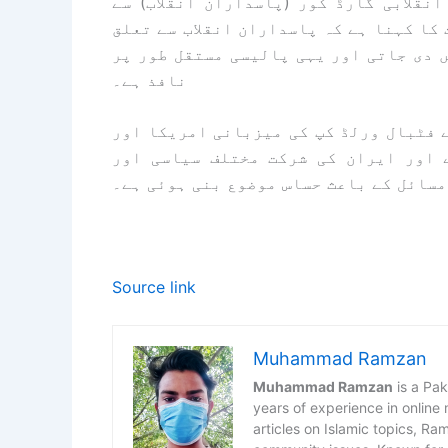
نقلابی گارڈ کور (پاسداران انقلاب) سے
کا کہنا ہے کہ پاسداران انقلاب سے تعلق
 دی جاتی اور یہی پالیسی مستقل طور پر
نافذ ہے۔
ش رفت ایک ایسے وقت میں ہوئی ہے جب کینیڈا 2026 کے فٹبال ورلڈ کپ کی میزبانی امریکا اور
 اور ایران کی شرکت مختلف سیاسی اور
سائل کے باعث حساس موضوع بنی ہوئی ہے۔
Source link
Muhammad Ramzan
Muhammad Ramzan
is a Pak
years of experience in online
articles on Islamic topics, R