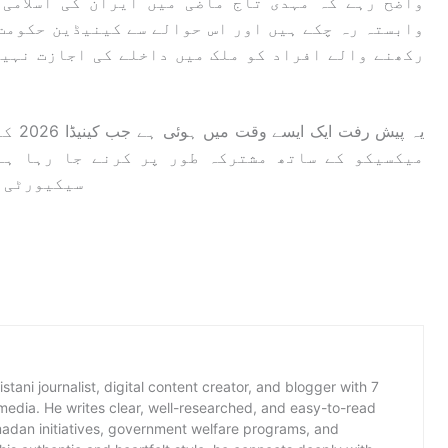
واضح رہے کہ مہدی تاج ماضی میں ایران کی اسلامی ا
وابستہ رہ چکے ہیں اور اس حوالے سے کینیڈین حکومت 
رکھنے والے افراد کو ملک میں داخلے کی اجازت نہیں
یہ پی
میکسیکو کے ساتھ مشترکہ طور پر کرنے جا رہا ہے
سیکیورٹی م
istani journalist, digital content creator, and blogger with 7
 media. He writes clear, well-researched, and easy-to-read
amadan initiatives, government welfare programs, and