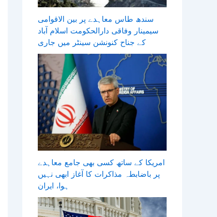
سندھ طاس معاہدے پر بین الاقوامی
سیمینار وفاقی دارالحکومت اسلام آباد
کے جناح کنونشن سینٹر میں جاری
امریکا کے ساتھ کسی بھی جامع معاہدے
پر باضابطہ مذاکرات کا آغاز ابھی نہیں
ہوا، ایران