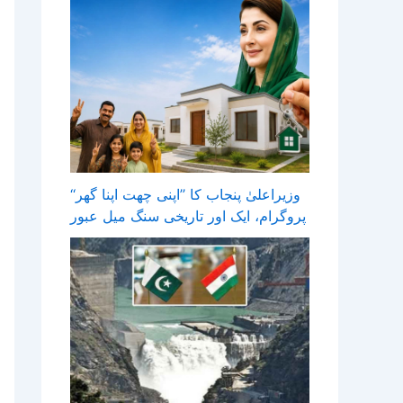
وزیراعلیٰ پنجاب کا ’’اپنی چھت اپنا گھر‘‘
پروگرام، ایک اور تاریخی سنگ میل عبور