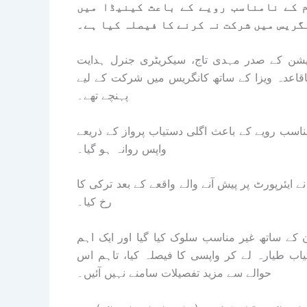
 کے نامناسب رویے کے باعث کینیڈا میں
گریس میں شرکت نہ کرنے کا فیصلہ کیا ہے۔
ڈریشن کے صدر مہدی تاج، سیکریٹری جنرل ہدایت
اقاعدہ ویزا کے ساتھ کانگریس میں شرکت کے لیے
پہنچے تھے۔
امناسب رویے کے باعث اگلی دستیاب پرواز کے ذریعے
واپس روانہ ہو گیا۔
ایئرپورٹ پر پیش آنے والے واقعے کے بعد ترکی کا
رخ کیا۔
ان کے ساتھ غیر مناسب سلوک کیا گیا اور ایک اہم
اب طیارہ لے کر واپسی کا فیصلہ کیا، تاہم اس
حوالے سے مزید تفصیلات سامنے نہیں آئیں۔