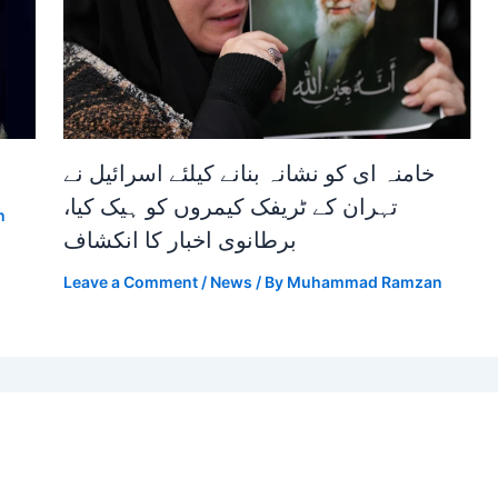
خامنہ ای کو نشانہ بنانے کیلئے اسرائیل نے
تہران کے ٹریفک کیمروں کو ہیک کیا،
n
برطانوی اخبار کا انکشاف
Leave a Comment
/
News
/ By
Muhammad Ramzan