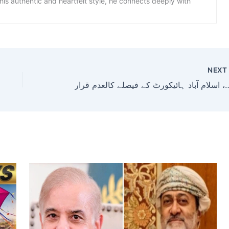
is authentic and heartfelt style, he connects deeply with
NEX
علق بڑا فیصلہ، اسلام آباد ہائیکورٹ کے فیصلے کالعدم قرار