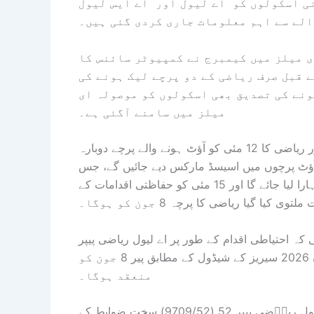
ی اسکولوں کو اے لیول اور اے ایس لیول
الے سے اہم معلومات جاری کردی گئی ہیں۔
 میلز میں کیمبرج نے کمپیوٹر سائنس کا
 قبل صرف ریاضی کے دو پرچے لیک ہونے کی
ونے کی تصدیق بھی اسکولوں کو موصولہ ای
میلز میں سامنے آگئی ہے۔
اسکولوں سے موصول ایل میلز کے مطابق کمپیوٹر سائنس اور ریاضی کا 12 مئی کو آؤٹ ہونے والے پرچے دوبارہ
ے، کمپیوٹر سائنس اور ریاضی کے 12 مئی کے آؤٹ پرچوں میں اسیسڈ مارکس دیے جائیں گے، جس
کے لیے دونوں پرچوں کے دوسرے کمپونینٹ کے مارکس کا سہارا لیا جائے گا اور 15 مئی کو حفاظتی اقدامات کے
ملتوی کیا گیا ریاضی کا پرچہ 8 جون کو ہوگا۔
 نے 13 مئی کو اطلاع دی تھی کہ احتیاطی اقدام کے طور پر اے لیول ریاضی پیپر
32(9709) کا امتحان مؤخر کیا جا رہا ہے اب یہ امتحان جون 2026 سیریز کے شیڈول کے مطابق پیر 8 جون کو
منعقد ہوگا۔
کیمبرج نے 13 مئی کو تصدیق کی تھی کہ اے ایس اور اے لیول ریاؔضی پیپر 52 (9709/52) سخت ضوابط کے