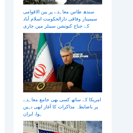
سندھ طاس معاہدے پر بین الاقوامی
سیمینار وفاقی دارالحکومت اسلام آباد
کے جناح کنونشن سینٹر میں جاری
امریکا کے ساتھ کسی بھی جامع معاہدے
پر باضابطہ مذاکرات کا آغاز ابھی نہیں
ہوا، ایران