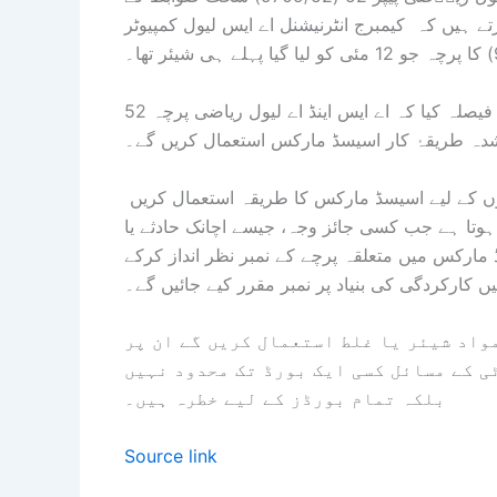
ے ہیں کہ کیمبرج انٹرنیشنل اے ایس لیول کمپیوٹر
ای میل میں مزید کہا گیا ہے کہ سینئر اسسمنٹ ماہرین نے فیصلہ کیا کہ اے ایس اینڈ اے لیول ریاضی پرچہ 52
 شدہ طریقۂ کار اسیسڈ مارکس استعمال کریں گے۔
اے ایس لیول کمپیوٹر سائنس پرچہ 12 پاکستان کے تمام امیدواروں کے لیے اسیسڈ مارکس کا طریقہ استعمال کریں
ہوتا ہے جب کسی جائز وجہ، جیسے اچانک حادثے یا
مارکس میں متعلقہ پرچے کے نمبر نظر انداز کرکے
کارکردگی کی بنیاد پر نمبر مقرر کیے جائیں گے۔
واد شیئر یا غلط استعمال کریں گے ان پر
 کے مسائل کسی ایک بورڈ تک محدود نہیں
بلکہ تمام بورڈز کے لیے خطرہ ہیں۔
Source link