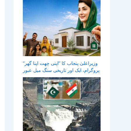
وزیراعلیٰ پنجاب کا ’’اپنی چھت اپنا گھر‘‘
پروگرام، ایک اور تاریخی سنگ میل عبور