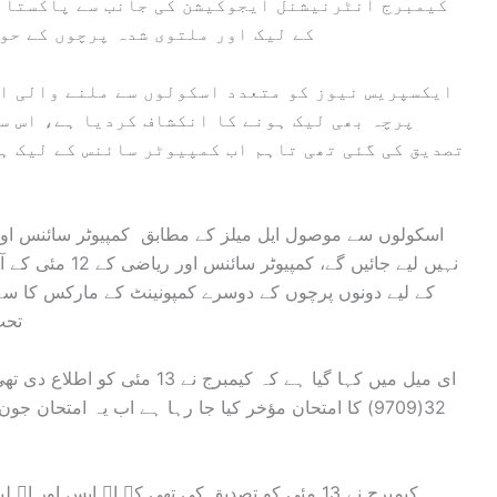
کیمبرج انٹرنیشنل ایجوکیشن کی جانب سے پاکستان
کے لیک اور ملتوی شدہ پرچوں کے حو
ایکسپریس نیوز کو متعدد اسکولوں سے ملنے والی ای
پرچہ بھی لیک ہونے کا انکشاف کردیا ہے، اس سے
تصدیق کی گئی تھی تاہم اب کمپیوٹر سائنس کے لیک ہ
نہیں لیے جائیں گ
تحت 
ای میل میں کہا گیا ہے کہ کیمبرج