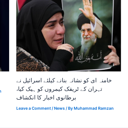
خامنہ ای کو نشانہ بنانے کیلئے اسرائیل نے
تہران کے ٹریفک کیمروں کو ہیک کیا،
n
برطانوی اخبار کا انکشاف
Leave a Comment
/
News
/ By
Muhammad Ramzan