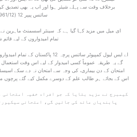
برخلاف وقت سے پہلے شیئر ہوا اور اب یہ بھی تصدیق کرت
سائنس پیپر 12 (961/12) کا پرچہ جو 12 مئی کو لیا گیا پہلے ہی شیئر تھا۔
تمام امیدواروں کے لیے قائم
گے یہ طریقہ عموماً کسی امیدوار کے لیے اس وقت استعمال 
امتحان کے دن بیماری، کی وجہ سے امتحان نہ دے سکے اسیسڈ 
اس کے بجائے ہر طالب علم کے دوسرے مکمل کیے گئے پرچوں میں 
کیمبرج نے مزید بتایا کہ جو افراد خفیہ امتحانی م
پابندیاں عائد کی جائیں گی، امتحانی سیکیورٹی