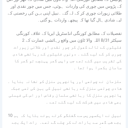
کے پڑوس میں چوری کی واردات ہوئی، جس میں چور نقدی اور
طلائی زیورات چوری کر کے لے گئے ۔نبیل اپنی بہن کی رخصتی کے
لیے شادی ہال گیا تھا کہ پیچھے واردات ہو گئی۔
تفصیلات کے مطابق کورنگی انڈسٹریل ایریا کے علاقے کورنگی
سیکٹر 31/B اللہ والا ٹاؤن میں واقع رہائشی عمارت کے 2
فلیٹوں کے تالے کھول کر چور نقدی اور طلائی زیورات
چوری کر کے لیے گئے ۔ دونوں فلیٹوں کے رہائشی شادی
کی تقریب میں گئے تھے جب واپس گھر پہنچے تو گھر کا
سامان بکھرا ہوا تھا ۔
ملزمان نے چوتھی اور پانچویں منزل کو نشانہ بنایا ۔
شادی چوتھی منزل کے رہائشی نبیل کی بہن کی تھی جبکہ
پانچویں منزل کا رہائشی سلمان وقاص اور اس کی فیملی
بھی شادی میں شرکت کے لیے گئے تھے ۔
نبیل نے ایکسپریس سے گفتگو کرتے ہوئے بتایا کہ ہم 10
بجے شب گھر سے بارات لے کر چلے گے تھے۔ رات ایک بجے