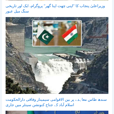
وزیراعلیٰ پنجاب کا ’’اپنی چھت اپنا گھر‘‘ پروگرام، ایک اور تاریخی
سنگ میل عبور
سندھ طاس معاہدے پر بین الاقوامی سیمینار وفاقی دارالحکومت
اسلام آباد کے جناح کنونشن سینٹر میں جاری