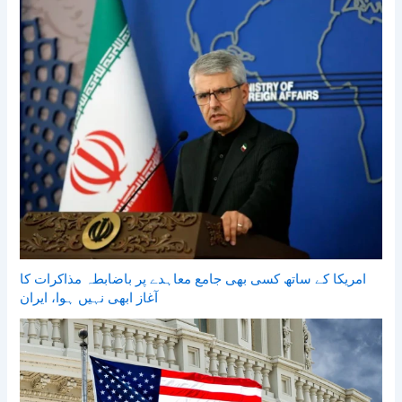
امریکا کے ساتھ کسی بھی جامع معاہدے پر باضابطہ مذاکرات کا
آغاز ابھی نہیں ہوا، ایران