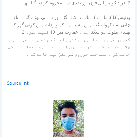
7 افراد کو موبائل فون اور نقدی سے محروم کر دیا گیا تھا۔
پولیس کا کہنا ہے کہ تالے نہ کاٹے گئے اور نہ ہی توڑے گئے ۔ تالے
چابی سے کھولے گئے ہیں۔ شبہ ہے کہ واردات میں کوئی گھر کا
بھیدی ملوث ہو سکتا ہے ۔ عمارت میں 10 فلیٹ ہیں۔ 2
گھروں میں وارداتیں ہوگئیں اور کسی کو پتا بھی نہیں
چلا ۔ عمارت کے دیگر مکینوں اور ماسیوں سے تحقیقات کی
جائے گی ۔ بہت جلد چوروں کو پکڑ لیا جائے گا ۔
Source link