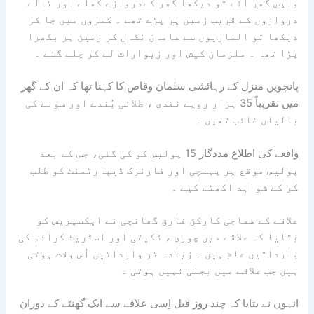
واپس گھر آئے تو دیکھا گھر کےدروازے کھلے اور تالے
دروازوں کے قریب زمین پر پڑے تھے ۔ کمروں میں جا کر
دیکھا تو الماریوں سے سامان نکال کر زمین پر بکھرا
پڑا تھا ۔ ملزمان کیش اور زیوارات لے کر چلے گئے ۔
پانچویں منزل کے رہائشی سلمان وقاص کا کہنا تھا کہ ان کے گھر
میں تقریباً 35 ہزار روپے نقدی ، طلائی بُندے اور سونے کی
بالیاں غائب تھیں ۔
واقعے کی اطلاع مددگار 15 پولیس کو کی گئی، جس کے بعد
پولیس موقع پر پہنچی اور فارنزک ڈیپارٹمنٹ کو طلب
کر کے شواہد اکھٹے کیے ۔
علاقے کے سماجی کارکن فارق گھانچی نے ایکسپریس کو
بتایا کہ علاقے میں چوری ، ڈکیتی اور اسٹریٹ کرائم کی
وارداتیں عام ہیں ۔ زیادہ تر وارداتیں اُس وقت ہوتی
ہیں جب علاقے میں بجلی نہیں ہوتی ۔
انہوں نے بتایا کہ چند روز قبل اِسی علاقے سے ایک گھنٹے کے دوران