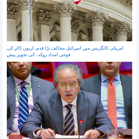
امریکی کانگریس میں اسرائیل مخالف بڑا قدم، اربوں ڈالر کی
فوجی امداد روکنے کی تجویز پیش