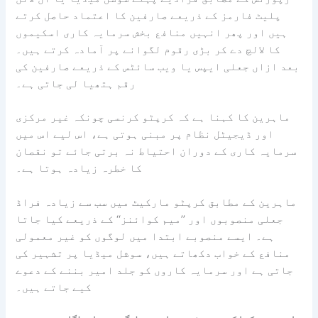
پلیٹ فارمز کے ذریعے صارفین کا اعتماد حاصل کرتے
ہیں اور پھر انہیں منافع بخش سرمایہ کاری اسکیموں
کا لالچ دے کر بڑی رقوم لگوانے پر آمادہ کرتے ہیں۔
بعد ازاں جعلی ایپس یا ویب سائٹس کے ذریعے صارفین کی
رقم ہتھیا لی جاتی ہے۔
ماہرین کا کہنا ہے کہ کرپٹو کرنسی چونکہ غیر مرکزی
اور ڈیجیٹل نظام پر مبنی ہوتی ہے، اس لیے اس میں
سرمایہ کاری کے دوران احتیاط نہ برتی جائے تو نقصان
کا خطرہ زیادہ ہوتا ہے۔
ماہرین کے مطابق کرپٹو مارکیٹ میں سب سے زیادہ فراڈ
جعلی منصوبوں اور ’’میم کوائنز‘‘ کے ذریعے کیا جاتا
ہے۔ ایسے منصوبے ابتدا میں لوگوں کو غیر معمولی
منافع کے خواب دکھاتے ہیں، سوشل میڈیا پر تشہیر کی
جاتی ہے اور سرمایہ کاروں کو جلد امیر بننے کے دعوے
کیے جاتے ہیں۔