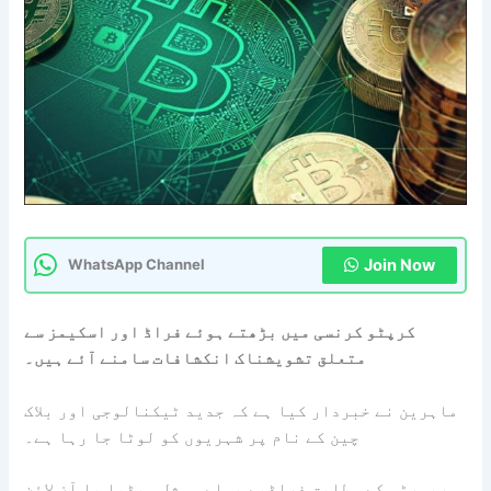
Join Now
WhatsApp Channel
کرپٹو کرنسی میں بڑھتے ہوئے فراڈ اور اسکیمز سے
متعلق تشویشناک انکشافات سامنے آئے ہیں۔
ماہرین نے خبردار کیا ہے کہ جدید ٹیکنالوجی اور بلاک
چین کے نام پر شہریوں کو لوٹا جا رہا ہے۔
رپورٹس کے مطابق فراڈیے پہلے سوشل میڈیا یا آن لائن