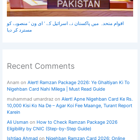
اقوام متحدہ میں پاکستان نے اسرائیل کے ’ ای ون ‘ منصوبے کو
مسترد کر دیا
Recent Comments
Anam
on
Alert! Ramzan Package 2026: Ye Ghaltiyan Ki To
Nigehban Card Nahi Milega | Must Read Guide
muhammad umardraz
on
Alert! Apne Nigehban Card Ke Rs.
10,000 Kisi Ko Na De – Agar Koi Fee Maange, Turant Report
Karein
Ali Usman
on
How to Check Ramzan Package 2026
Eligibility by CNIC (Step-by-Step Guide)
Ishtiaq Ahmad
on
Nigehban Ramzan Card 2026: Online