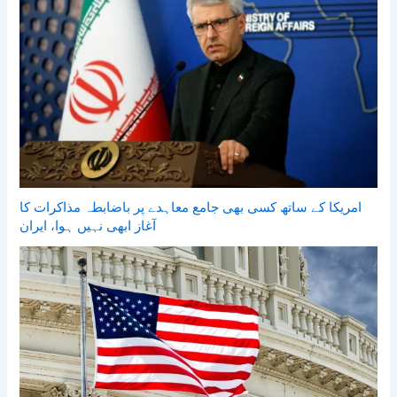
امریکا کے ساتھ کسی بھی جامع معاہدے پر باضابطہ مذاکرات کا
آغاز ابھی نہیں ہوا، ایران