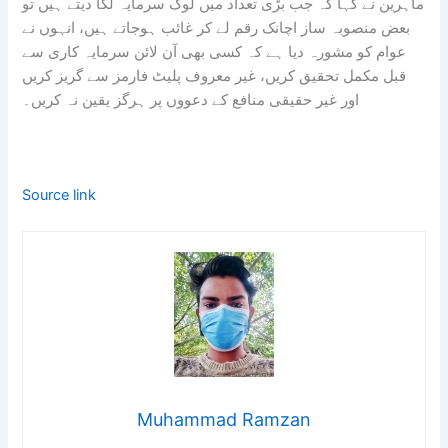
ماہرین نے کہا کہ جب بڑی تعداد میں لوگ سرمایہ لگا دیتے ہیں تو
بعض منصوبہ ساز اچانک رقم لے کر غائب ہوجاتے ہیں، انہوں نے
عوام کو مشورہ دیا ہے کہ کسی بھی آن لائن سرمایہ کاری سے
قبل مکمل تحقیق کریں، غیر معروف پلیٹ فارمز سے گریز کریں
اور غیر حقیقی منافع کے دعووں پر ہرگز یقین نہ کریں۔
Source link
Muhammad Ramzan