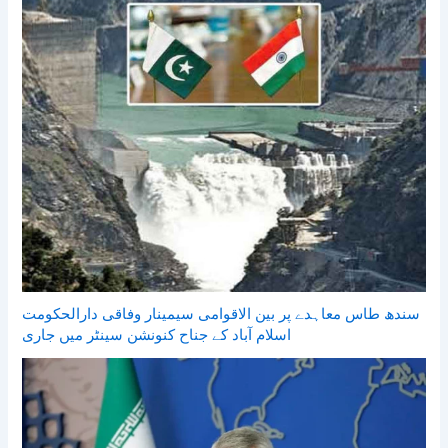
سندھ طاس معاہدے پر بین الاقوامی سیمینار وفاقی دارالحکومت
اسلام آباد کے جناح کنونشن سینٹر میں جاری