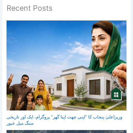
Recent Posts
وزیراعلیٰ پنجاب کا ’’اپنی چھت اپنا گھر‘‘ پروگرام، ایک اور تاریخی
سنگ میل عبور