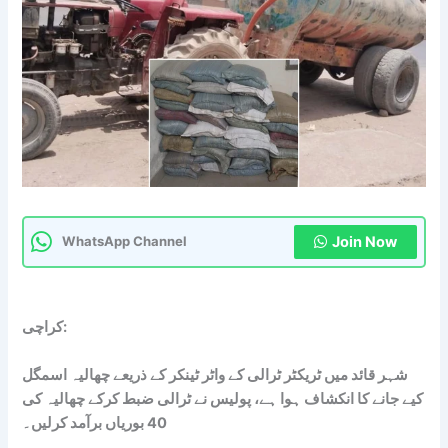
Join Now
WhatsApp Channel
کراچی:
شہر قائد میں ٹریکٹر ٹرالی کے واٹر ٹینکر کے ذریعے چھالیہ اسمگل
کیے جانے کا انکشاف ہوا ہے، پولیس نے ٹرالی ضبط کرکے چھالیہ کی
40 بوریاں برآمد کرلیں۔