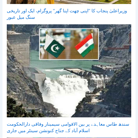
وزیراعلیٰ پنجاب کا ’’اپنی چھت اپنا گھر‘‘ پروگرام، ایک اور تاریخی
سنگ میل عبور
سندھ طاس معاہدے پر بین الاقوامی سیمینار وفاقی دارالحکومت
اسلام آباد کے جناح کنونشن سینٹر میں جاری