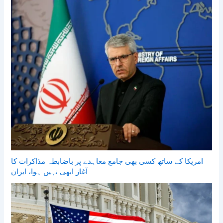
امریکا کے ساتھ کسی بھی جامع معاہدے پر باضابطہ مذاکرات کا
آغاز ابھی نہیں ہوا، ایران