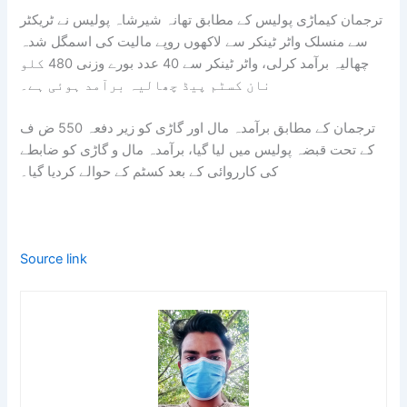
ترجمان کیماڑی پولیس کے مطابق تھانہ شیرشاہ پولیس نے ٹریکٹر
سے منسلک واٹر ٹینکر سے لاکھوں روپے مالیت کی اسمگل شدہ
چھالیہ برآمد کرلی، واٹر ٹینکر سے 40 عدد بورے وزنی 480 کلو
نان کسٹم پیڈ چھالیہ برآمد ہوئی ہے۔
ترجمان کے مطابق برآمدہ مال اور گاڑی کو زیر دفعہ 550 ض ف
کے تحت قبضہ پولیس میں لیا گیا، برآمدہ مال و گاڑی کو ضابطے
کی کارروائی کے بعد کسٹم کے حوالے کردیا گیا۔
Source link