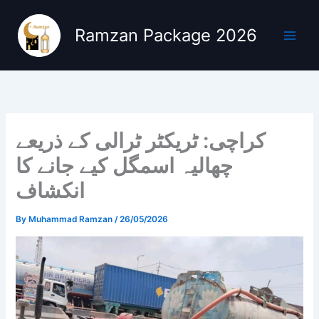
Skip
to
Ramzan Package 2026
content
کراچی: ٹریکٹر ٹرالی کے ذریعے
چھالیہ اسمگل کیے جانے کا
انکشاف
By
Muhammad Ramzan
/
26/05/2026