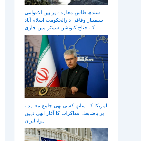
سندھ طاس معاہدے پر بین الاقوامی
سیمینار وفاقی دارالحکومت اسلام آباد
کے جناح کنونشن سینٹر میں جاری
امریکا کے ساتھ کسی بھی جامع معاہدے
پر باضابطہ مذاکرات کا آغاز ابھی نہیں
ہوا، ایران