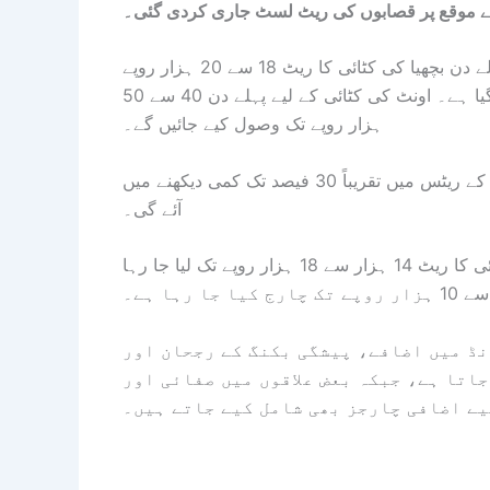
کے موقع پر قصابوں کی ریٹ لسٹ جاری کردی گئی۔
ایمپریس مارکیٹ میٹ مرچنٹس ایسوسی ایشن کے مطابق پہلے دن بچھیا کی کٹائی کا ریٹ 18 سے 20 ہزار روپے
رکھا گیا ہے جبکہ بکرا ذبح کرنے کا ریٹ 4 ہزار روپے مقرر کیا گیا ہے۔ اونٹ کی کٹائی کے لیے پہلے دن 40 سے 50
ہزار روپے تک وصول کیے جائیں گے۔
ایسوسی ایشن کے مطابق عید کے دوسرے اور تیسرے دن کٹائی کے ریٹس میں تقریباً 30 فیصد تک کمی دیکھنے میں
آئے گی۔
مزید اطلاعات کے مطابق 2 سے 2.5 من وزنی بڑے جانور کی کٹائی کا ریٹ 14 ہزار سے 18 ہزار روپے تک لیا جا رہا
نڈ میں اضافے، پیشگی بکنگ کے رجحان اور
جاتا ہے، جبکہ بعض علاقوں میں صفائی اور
یے اضافی چارجز بھی شامل کیے جاتے ہیں۔