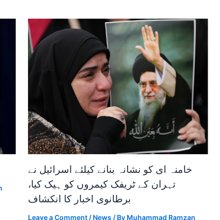
خامنہ ای کو نشانہ بنانے کیلئے اسرائیل نے
تہران کے ٹریفک کیمروں کو ہیک کیا،
n
برطانوی اخبار کا انکشاف
Leave a Comment
/
News
/ By
Muhammad Ramzan