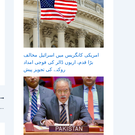
امریکی کانگریس میں اسرائیل مخالف
بڑا قدم، اربوں ڈالر کی فوجی امداد
روکنے کی تجویز پیش
T
ایران کے ساتھ ممکنہ معاہدے کو حتمی شکل دینے میں چند دن لگ سکتے ہیں، امریکی وزیر خارجہ