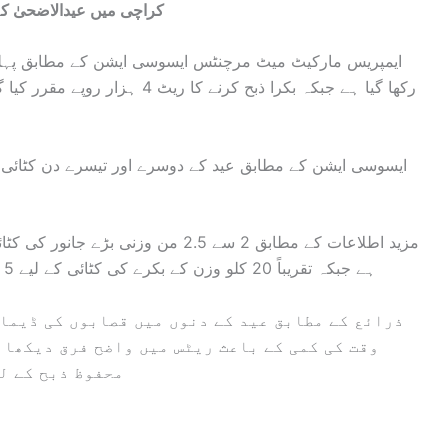
کراچی میں عیدالاضحیٰ 
ہے جبکہ تقریباً 20 کلو وزن کے بکرے کی کٹائی کے لیے 5 سے 10 ہزار روپے تک چارج کیا جا رہا ہے۔
ذرائع کے مطابق عید کے دنوں میں قصابوں کی ڈیما
وقت کی کمی کے باعث ریٹس میں واضح فرق دیکھا 
محفوظ ذبح کے ل