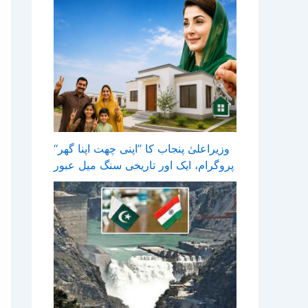
وزیراعلیٰ پنجاب کا ’’اپنی چھت اپنا گھر‘‘
پروگرام، ایک اور تاریخی سنگ میل عبور