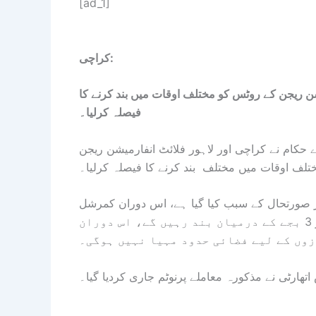
[ad_1]
کراچی:
یشن ریجن کے روٹس کو مختلف اوقات میں بند کرنے کا
فیصلہ کرلیا۔
حکام نے کراچی اور لاہور فلائٹ انفارمیشن ریجن
لف اوقات میں مختلف بند کرنے کا فیصلہ کرلیا۔
یر صورتحال کے سبب کیا گیا ہے، اس دوران کمرشل
پروازوں کے لیے فضائی روٹ 3 تا 31 مارچ صبح 9 سے سہ پہر 3 بجے کے درمیان بند رہیں گے، اس دوران
وں کے لیے فضائی حدود مہیا نہیں ہوگی۔
اتھارٹی نے مذکورہ معاملے پرنوٹم جاری کردیا گیا۔