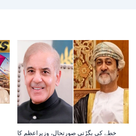
خطے کی بگڑتی صورتحال، وزیراعظم کا