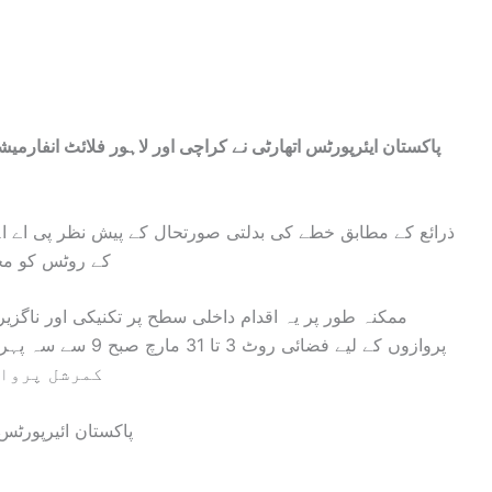
پاکستان ایئرپورٹس اتھارٹی نے کراچی اور لاہور فلائٹ انفارم
ذرائع کے مطابق خطے کی بدلتی صورتحال کے پیش نظر پی اے اے 
کے روٹس کو مخت
ممکنہ طور پر یہ اقدام داخلی سطح پر تکنیکی اور ناگز
کمرشل پرواز
پاکستان ائیرپورٹس 