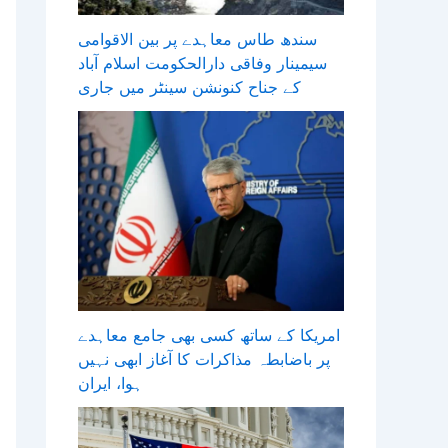
سندھ طاس معاہدے پر بین الاقوامی
سیمینار وفاقی دارالحکومت اسلام آباد
کے جناح کنونشن سینٹر میں جاری
امریکا کے ساتھ کسی بھی جامع معاہدے
پر باضابطہ مذاکرات کا آغاز ابھی نہیں
ہوا، ایران