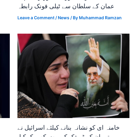
عمان کے سلطان سے ٹیلی فونک رابطہ
Leave a Comment
/
News
/ By
Muhammad Ramzan
خامنہ ای کو نشانہ بنانے کیلئے اسرائیل نے
تہران کے ٹریفک کیمروں کو ہیک کیا،