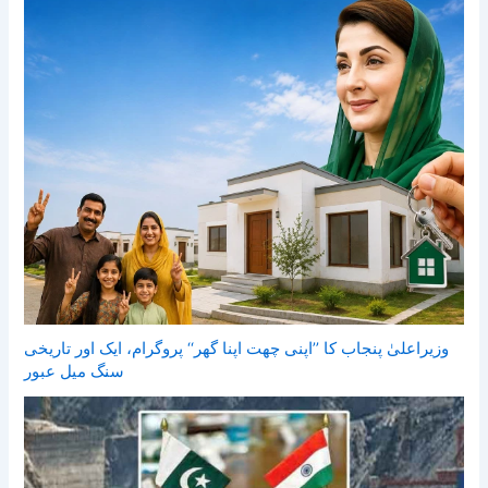
وزیراعلیٰ پنجاب کا ’’اپنی چھت اپنا گھر‘‘ پروگرام، ایک اور تاریخی
سنگ میل عبور