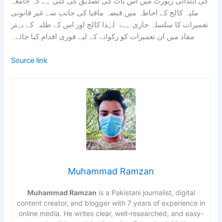
کی ابتدائی رپورٹ میں اس بات کی تصدیق کی گئی ہے کہ جامعہ
ملیہ کالج کے احاطہ میں قبضہ مافیا کی جانب سے غیر قانونی
تعمیرات کا سلسلہ جاری ہے، لہٰذا کالج اور اس کے طلبہ کے بہتر
مفاد میں ان تعمیرات کو رکوانے کے لیے فوری اقدام کیا جائے۔
Source link
Muhammad Ramzan
Muhammad Ramzan
is a Pakistani journalist, digital
content creator, and blogger with 7 years of experience in
online media. He writes clear, well-researched, and easy-