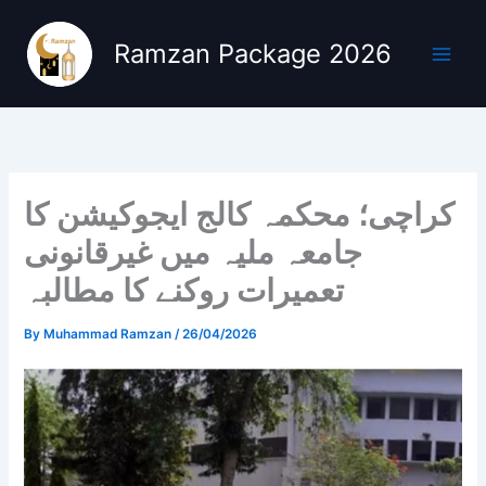
Skip
to
Ramzan Package 2026
content
کراچی؛ محکمہ کالج ایجوکیشن کا
جامعہ ملیہ میں غیرقانونی
تعمیرات روکنے کا مطالبہ
By
Muhammad Ramzan
/
26/04/2026