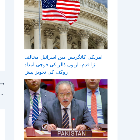
امریکی کانگریس میں اسرائیل مخالف
بڑا قدم، اربوں ڈالر کی فوجی امداد
روکنے کی تجویز پیش
T
خطے میں امن کا دارومدار باہمی تحمل، ذمہ داری اور خودمختاری کے احترام پ