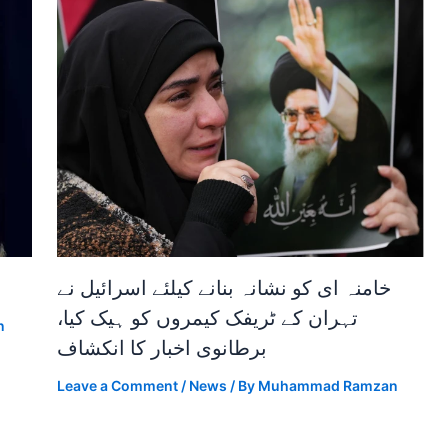
خامنہ ای کو نشانہ بنانے کیلئے اسرائیل نے
تہران کے ٹریفک کیمروں کو ہیک کیا،
n
برطانوی اخبار کا انکشاف
Leave a Comment
/
News
/ By
Muhammad Ramzan