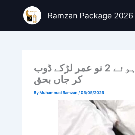
Skip
to
Ramzan Package 2026
content
کراچی؛ حب نہر میں نہاتے ہوئے 2 نو عمر لڑکے ڈوب
کر جاں بحق
By
Muhammad Ramzan
/
05/05/2026