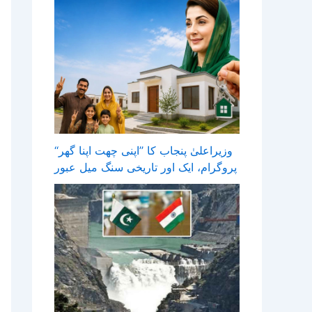
وزیراعلیٰ پنجاب کا ’’اپنی چھت اپنا گھر‘‘
پروگرام، ایک اور تاریخی سنگ میل عبور