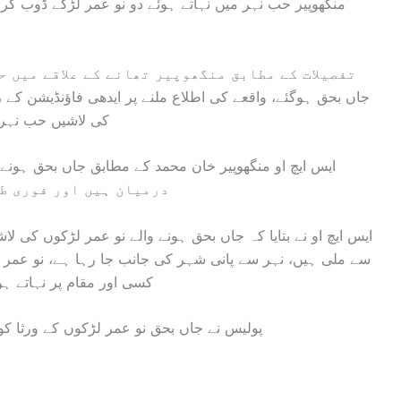
منگھوپیر حب نہر میں نہاتے ہوئے دو نو عمر لڑکے ڈوب کر
جاں بحق ہوگئے، واقعے کی اطلاع ملنے پر ایدھی فاؤنڈیشن کے ر
کی لاشیں حب نہر س
درمیان ہیں اور فوری طو
ایس ایچ او نے بتایا کہ جاں بحق ہونے والے نو عمر لڑکوں کی 
سے ملی ہیں، نہر سے پانی شہر کی جانب جا رہا ہے، نو عمر لڑ
کسی اور مقام پر نہاتے 
پولیس نے جاں بحق نو عمر لڑکوں کے ورثا ک