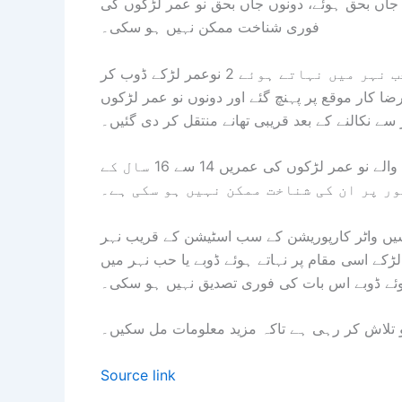
 جاں بحق ہوئے، دونوں جاں بحق نو عمر لڑکوں کی
فوری شناخت ممکن نہیں ہو سکی۔
تفصیلات کے مطابق منگھوپیر تھانے کے علاقے میں حب نہر میں نہاتے ہوئے 2 نوعمر لڑکے ڈوب کر
ضا کار موقع پر پہنچ گئے اور دونوں نو عمر لڑکوں
ے نکالنے کے بعد قریبی تھانے منتقل کر دی گئیں۔
ایس ایچ او منگھوپیر خان محمد کے مطابق جاں بحق ہونے والے نو عمر لڑکوں کی عمریں 14 سے 16 سال کے
ر پر ان کی شناخت ممکن نہیں ہو سکی ہے۔
لاشیں واٹر کارپوریشن کے سب اسٹیشن کے قریب نہر
کے اسی مقام پر نہاتے ہوئے ڈوبے یا حب نہر میں
ہوئے ڈوبے اس بات کی فوری تصدیق نہیں ہو سکی۔
و تلاش کر رہی ہے تاکہ مزید معلومات مل سکیں۔
Source link