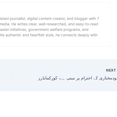
istani journalist, digital content creator, and blogger with 7
 media. He writes clear, well-researched, and easy-to-read
amadan initiatives, government welfare programs, and
is authentic and heartfelt style, he connects deeply with
NEX
ر مبنی ہے، کورکمانڈرز