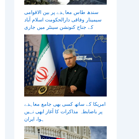
سندھ طاس معاہدے پر بین الاقوامی
سیمینار وفاقی دارالحکومت اسلام آباد
کے جناح کنونشن سینٹر میں جاری
امریکا کے ساتھ کسی بھی جامع معاہدے
پر باضابطہ مذاکرات کا آغاز ابھی نہیں
ہوا، ایران