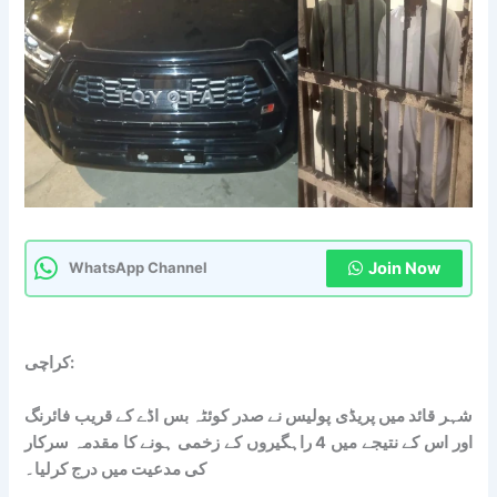
Join Now
WhatsApp Channel
کراچی:
شہر قائد میں پریڈی پولیس نے صدر کوئٹہ بس اڈے کے قریب فائرنگ
اور اس کے نتیجے میں 4 راہگیروں کے زخمی ہونے کا مقدمہ سرکار
کی مدعیت میں درج کرلیا۔