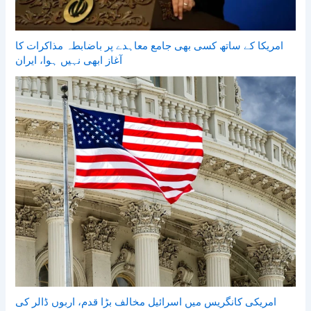
امریکا کے ساتھ کسی بھی جامع معاہدے پر باضابطہ مذاکرات کا
آغاز ابھی نہیں ہوا، ایران
امریکی کانگریس میں اسرائیل مخالف بڑا قدم، اربوں ڈالر کی