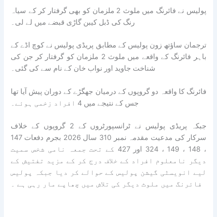
پولیس نے فائرنگ میں ملوث 2 ملزمان کو بھی گرفتار کر کے سیاہ
رنگ کی ڈبل کیبن گاڑی قبضے میں لے لی۔
ترجمان ساؤتھ زون پولیس کے مطابق پریڈی پولیس نے کوچ اڈے کے
باہر فائرنگ کے واقعے میں ملوث 2 ملزمان کو گرفتار کر جن کی
شناخت جاوید اور نواب خان کے نام سے کی گئی۔
فائرنگ کا واقعہ دو گروپوں کے درمیان جھگڑے کے دوران پیش آیا تھا
جس کے نتیجے میں 4 افراد زخمی ہوئے۔
جبکہ پریڈی پولیس نے ٹرانسپورٹروں کے 2 گروپوں کے خلاف
سرکار کی مدعیت مقدمہ نمبر 310 سال 2026 بجرم دفعات 147
، 148 ، 149 ، 324 اور 427 کے تحت جمعہ نامی شخص سمیت
دیگر نامعلوم افراد کے خلاف درج کر کے مزید تفتیش کے
لیے انویسٹی گیشن پولیس کے حوالے کر دیا جبکہ پولیس
فائرنگ میں ملوث دیگر کی تلاش میں چھاپے مار رہی ہے ۔