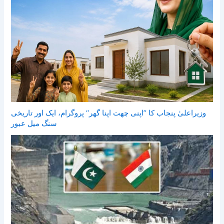
وزیراعلیٰ پنجاب کا ’’اپنی چھت اپنا گھر‘‘ پروگرام، ایک اور تاریخی
سنگ میل عبور