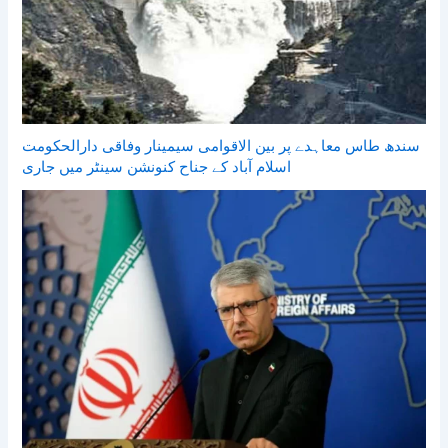
سندھ طاس معاہدے پر بین الاقوامی سیمینار وفاقی دارالحکومت
اسلام آباد کے جناح کنونشن سینٹر میں جاری