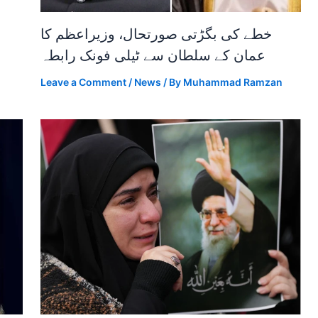
خطے کی بگڑتی صورتحال، وزیراعظم کا
عمان کے سلطان سے ٹیلی فونک رابطہ
Leave a Comment
/
News
/ By
Muhammad Ramzan