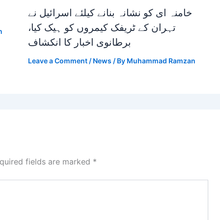
خامنہ ای کو نشانہ بنانے کیلئے اسرائیل نے
تہران کے ٹریفک کیمروں کو ہیک کیا،
n
برطانوی اخبار کا انکشاف
Leave a Comment
/
News
/ By
Muhammad Ramzan
quired fields are marked
*