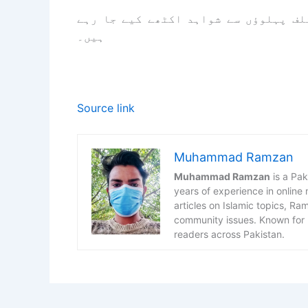
لف پہلوؤں سے شواہد اکٹھے کیے جا رہے
ہیں۔
Source link
Muhammad Ramzan
Muhammad Ramzan
is a Pak
years of experience in online
articles on Islamic topics, R
community issues. Known for h
readers across Pakistan.