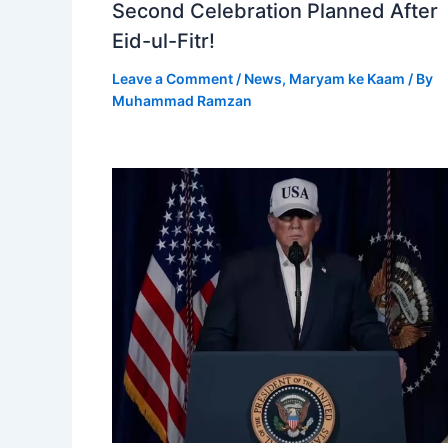
Second Celebration Planned After
Eid-ul-Fitr!
Leave a Comment
/
News
,
Maryam ke Kaam
/ By
Muhammad Ramzan