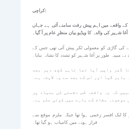
کراچی:
بی آر افسر پر فائرنگ کے واقعے میں اہم پیش رفت سامنے آئی ہے جہاں
ا شہیر کی والدہ کا ویڈیو بیان منظرِ عام پر آ گیا۔
بیٹے کی گاڑی کو معمولی ٹکر پیش آئی تھی جس کے
نے مبینہ طور پر آغا شہیر کو تشدد کا نشانہ بنایا۔
ا گھر واپس آیا تھا تاہم کچھ دیر بعد
باہر گیا اور اس کے بعد سے وہ لاپتہ ہے۔
ہیں کہ یہ واقعہ کس دشمنی کی بنیاد پر
 موجودہ مقام کے بارے میں کوئی علم ہے۔
کا ایک افسر زخمی ہوا تھا جبکہ ملزم موقع سے
فرار ہونے میں کامیاب ہو گیا تھا۔