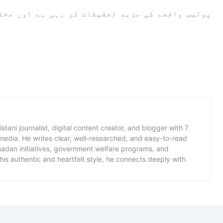
پولیس واقعے کی مزید تحقیقات کر رہی ہے اور مخت
istani journalist, digital content creator, and blogger with 7
 media. He writes clear, well-researched, and easy-to-read
amadan initiatives, government welfare programs, and
is authentic and heartfelt style, he connects deeply with