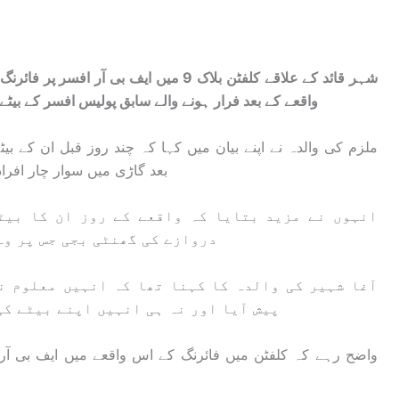
شہر قائد کے علاقے کلفٹن بلاک 9 میں ایف 
واقعے کے بعد فرار ہونے والے سابق پولیس افسر کے بیٹے آغ
ملزم کی والدہ نے اپنے بیان میں کہا کہ چند روز قبل ان کے 
بعد گاڑی میں سوار چار افراد 
انہوں نے مزید بتایا کہ واقعے کے روز ان کا بیٹ
دروازے کی گھنٹی بجی جس پر وہ 
آغا شہیر کی والدہ کا کہنا تھا کہ انہیں معلوم ن
پیش آیا اور نہ ہی انہیں اپنے بیٹے کی
واضح رہے کہ کلفٹن میں فائرنگ کے اس واقعے میں ایف بی آر 