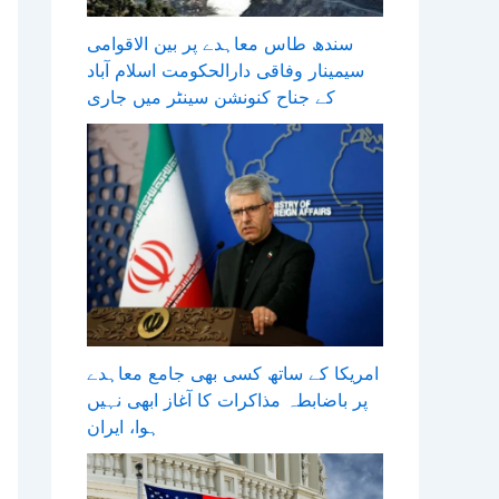
سندھ طاس معاہدے پر بین الاقوامی
سیمینار وفاقی دارالحکومت اسلام آباد
کے جناح کنونشن سینٹر میں جاری
امریکا کے ساتھ کسی بھی جامع معاہدے
پر باضابطہ مذاکرات کا آغاز ابھی نہیں
ہوا، ایران