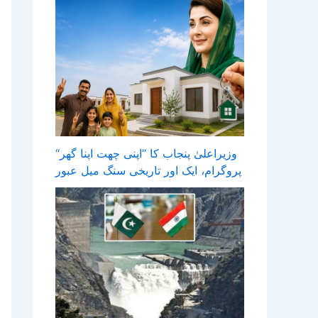
وزیراعلیٰ پنجاب کا ’’اپنی چھت اپنا گھر‘‘
پروگرام، ایک اور تاریخی سنگ میل عبور