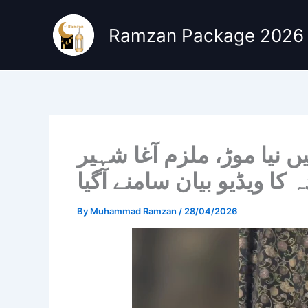
Skip
to
Ramzan Package 2026
content
 نیا موڑ، ملزم آغا شہیر
 کا ویڈیو بیان سامنے آگیا
By
Muhammad Ramzan
/
28/04/2026