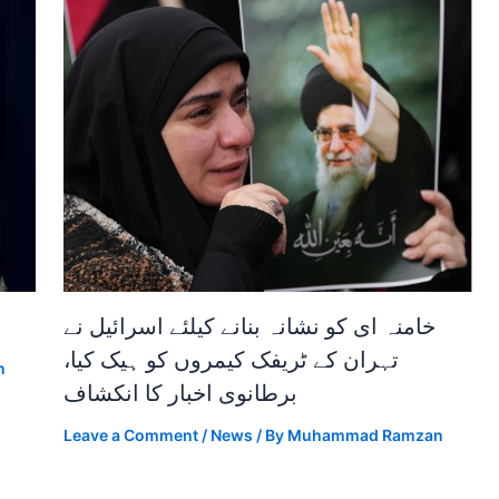
خامنہ ای کو نشانہ بنانے کیلئے اسرائیل نے
تہران کے ٹریفک کیمروں کو ہیک کیا،
n
برطانوی اخبار کا انکشاف
Leave a Comment
/
News
/ By
Muhammad Ramzan