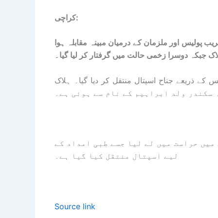
کراچی:
بر پرائم اپارٹمنٹ کے قریب پولیس اور ملزمان کے درمیان مبینہ مقابلہ ہوا
اک جبکہ دوسرا زخمی حالت میں گرفتار کر لیا گیا۔
س کے ذریعے جناح اسپتال منتقل کر دیا گیا۔ ہلاک
میں حراست میں لے لیا جسے طبی امداد کے
لیے اسپتال منتقل کیا گیا ہے۔
Source link