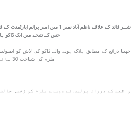
شہر قائد کے علاقے ناظم آباد نمبر 1 میں ام
جس کے نتیجے میں ایک ڈاکو ہل
چھیپا ذرائع کے مطابق ہلاک ہونے والے ڈاکو کی لاش کو ایمبولین
ملزم کی شناخت 30 سالہ سکندر ولد ابراہیم کے نام سے ہوئی ہے۔
واقعے کے دوران پولیس نے دوسرے ملزم کو زخمی حالت 