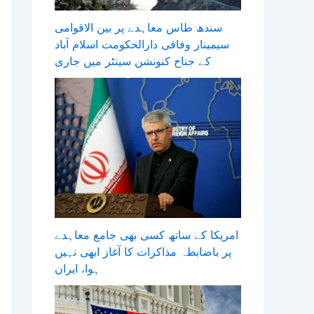
سندھ طاس معاہدے پر بین الاقوامی
سیمینار وفاقی دارالحکومت اسلام آباد
کے جناح کنونشن سینٹر میں جاری
امریکا کے ساتھ کسی بھی جامع معاہدے
پر باضابطہ مذاکرات کا آغاز ابھی نہیں
ہوا، ایران