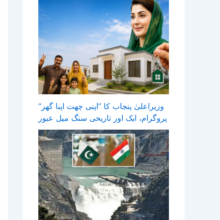
وزیراعلیٰ پنجاب کا ’’اپنی چھت اپنا گھر‘‘
پروگرام، ایک اور تاریخی سنگ میل عبور