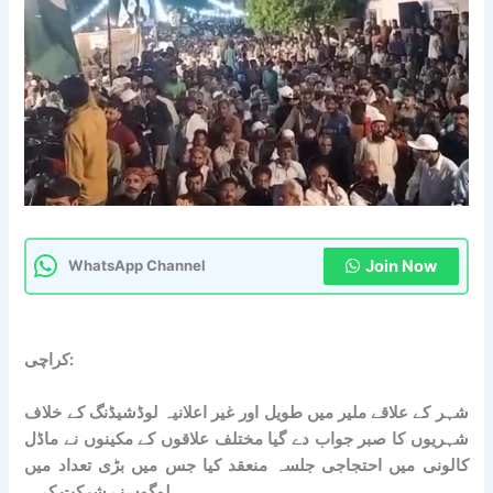
Join Now
WhatsApp Channel
کراچی:
شہر کے علاقے ملیر میں طویل اور غیر اعلانیہ لوڈشیڈنگ کے خلاف
شہریوں کا صبر جواب دے گیا مختلف علاقوں کے مکینوں نے ماڈل
کالونی میں احتجاجی جلسہ منعقد کیا جس میں بڑی تعداد میں
لوگوں نے شرکت کی۔