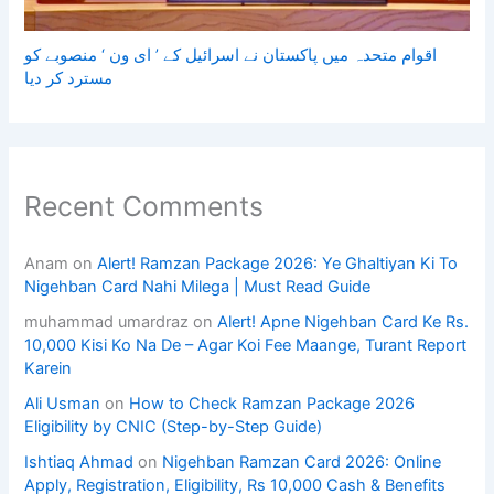
اقوام متحدہ میں پاکستان نے اسرائیل کے ’ ای ون ‘ منصوبے کو
مسترد کر دیا
Recent Comments
Anam
on
Alert! Ramzan Package 2026: Ye Ghaltiyan Ki To
Nigehban Card Nahi Milega | Must Read Guide
muhammad umardraz
on
Alert! Apne Nigehban Card Ke Rs.
10,000 Kisi Ko Na De – Agar Koi Fee Maange, Turant Report
Karein
Ali Usman
on
How to Check Ramzan Package 2026
Eligibility by CNIC (Step-by-Step Guide)
Ishtiaq Ahmad
on
Nigehban Ramzan Card 2026: Online
Apply, Registration, Eligibility, Rs 10,000 Cash & Benefits