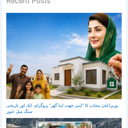
Recent Posts
وزیراعلیٰ پنجاب کا ’’اپنی چھت اپنا گھر‘‘ پروگرام، ایک اور تاریخی
سنگ میل عبور