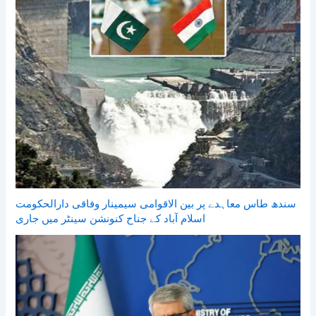
سندھ طاس معاہدے پر بین الاقوامی سیمینار وفاقی دارالحکومت
اسلام آباد کے جناح کنونشن سینٹر میں جاری