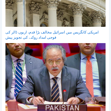
امریکی کانگریس میں اسرائیل مخالف بڑا قدم، اربوں ڈالر کی
فوجی امداد روکنے کی تجویز پیش