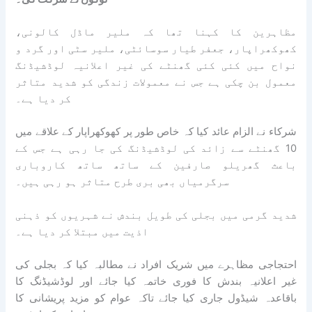
مظاہرین کا کہنا تھا کہ ملیر ماڈل کالونی،
کھوکھراپار، جعفر طیار سوسائٹی، ملیر سٹی اور گرد و
نواح میں کئی کئی گھنٹے کی غیر اعلانیہ لوڈشیڈنگ
معمول بن چکی ہے جس نے معمولات زندگی کو شدید متاثر
کر دیا ہے۔
شرکاء نے الزام عائد کیا کہ خاص طور پر کھوکھراپار کے علاقے میں
10 گھنٹے سے زائد کی لوڈشیڈنگ کی جا رہی ہے جس کے
باعث گھریلو صارفین کے ساتھ ساتھ کاروباری
سرگرمیاں بھی بری طرح متاثر ہو رہی ہیں۔
شدید گرمی میں بجلی کی طویل بندش نے شہریوں کو ذہنی
اذیت میں مبتلا کر دیا ہے۔
احتجاجی مظاہرے میں شریک افراد نے مطالبہ کیا کہ بجلی کی
غیر اعلانیہ بندش کا فوری خاتمہ کیا جائے اور لوڈشیڈنگ کا
باقاعدہ شیڈول جاری کیا جائے تاکہ عوام کو مزید پریشانی کا