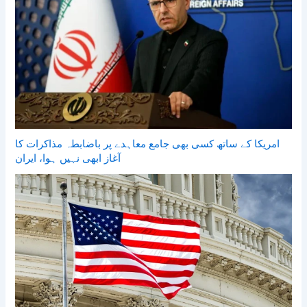
امریکا کے ساتھ کسی بھی جامع معاہدے پر باضابطہ مذاکرات کا
آغاز ابھی نہیں ہوا، ایران