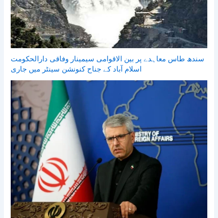
سندھ طاس معاہدے پر بین الاقوامی سیمینار وفاقی دارالحکومت
اسلام آباد کے جناح کنونشن سینٹر میں جاری