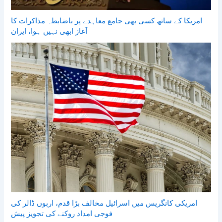
امریکا کے ساتھ کسی بھی جامع معاہدے پر باضابطہ مذاکرات کا
آغاز ابھی نہیں ہوا، ایران
امریکی کانگریس میں اسرائیل مخالف بڑا قدم، اربوں ڈالر کی
فوجی امداد روکنے کی تجویز پیش