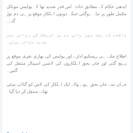
ایدھی حکام کے مطابق حادثہ اس قدر شدید تھا کہ پولیس موبائل
مکمل طور پر تباہ ہوگئی جبکہ دونوں اہلکار موقع پر ہی دم توڑ
گئے۔
واقعے کے بعد سپر ہائی وے پر ٹریفک کی روانی بھی
شدید متاثر ہوئی۔
اطلاع ملتے ہی ریسکیو ادارے اور پولیس کی بھاری نفری موقع پر
پہنچ گئی اور جاں بحق اہلکاروں کی لاشیں اسپتال منتقل کی
گئیں۔
جہاں سے جاں بحق ہونے والے ایک اہلکار کی لاش کو گڈاپ سٹی
تھانے منتقل کر دیا گیا۔