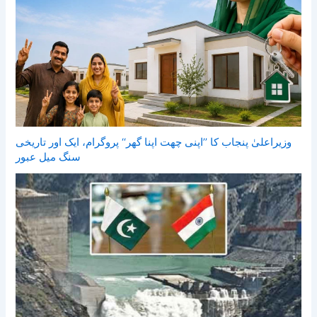
وزیراعلیٰ پنجاب کا ’’اپنی چھت اپنا گھر‘‘ پروگرام، ایک اور تاریخی
سنگ میل عبور