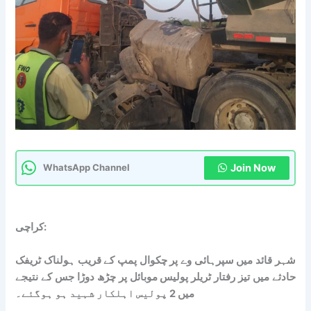
Join Now
WhatsApp Channel
کراچی:
شہر قائد میں سپرہائی وے پر چکوال پمپ کے قریب ہولناک ٹریفک
حادثے میں تیز رفتار ٹریلر پولیس موبائل پر چڑھ دوڑا جس کے نتیجے
میں 2 پولیس اہلکار شہید ہو ہوگئے۔