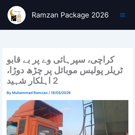
Skip
to
Ramzan Package 2026
content
کراچی، سپرہائی وے پر بے قابو
ٹریلر پولیس موبائل پر چڑھ دوڑا،
2 اہلکار شہید
By
Muhammad Ramzan
/
18/05/2026