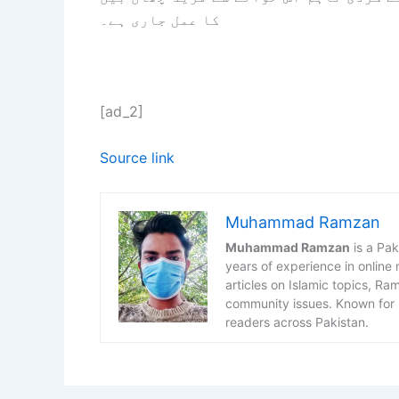
کا عمل جاری ہے۔
[ad_2]
Source link
Muhammad Ramzan
Muhammad Ramzan
is a Pak
years of experience in online
articles on Islamic topics, R
community issues. Known for h
readers across Pakistan.