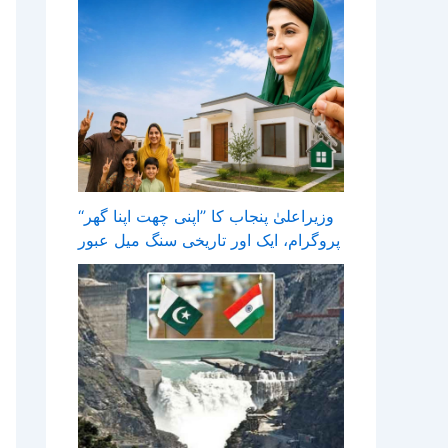
وزیراعلیٰ پنجاب کا ’’اپنی چھت اپنا گھر‘‘
پروگرام، ایک اور تاریخی سنگ میل عبور