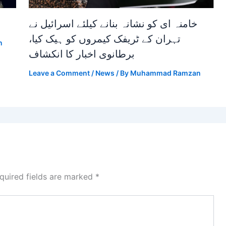
خامنہ ای کو نشانہ بنانے کیلئے اسرائیل نے
تہران کے ٹریفک کیمروں کو ہیک کیا،
n
برطانوی اخبار کا انکشاف
Leave a Comment
/
News
/ By
Muhammad Ramzan
quired fields are marked
*