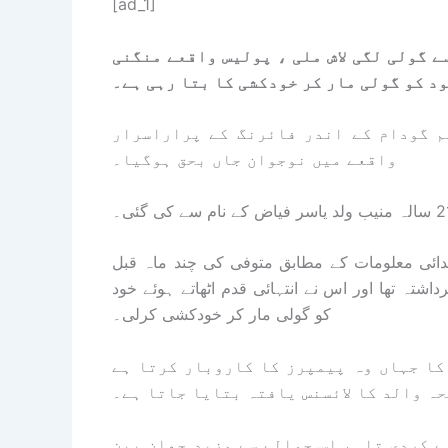
[ad_1]
ے گولی لگی لاش ملی ، پولیس واقعے منگنی
د کو گولی مار کر خودکشی کا بتا رہی ہے۔
ق صفورا گوٹھ سعدی ٹاون بلاک 2میں قائم گودام کے اندر فائرنگ کے پراراسرار
واقعے میں نوجوان جاں بحق ہوگیا۔
تدائی معلومات کے مطابق متوفی کی چند ماہ قبل
ہ تھا اور اس نے انتہائی قدم اٹھاتے ہوئے خود
کو گولی مار کر خودکشی کرلی۔
 کا جہاں وہ پیمپرز کا کاروبار کرتا ہے
ے کردی تاہم اس حوالے سے مزید چھان بین