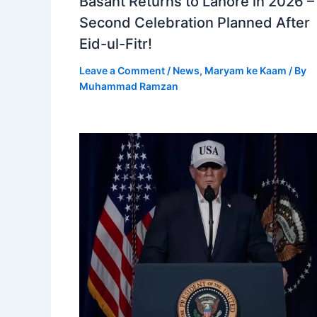
Basant Returns to Lahore in 2026 –
Second Celebration Planned After
Eid-ul-Fitr!
Leave a Comment
/
News
,
Maryam ke Kaam
/ By
Muhammad Ramzan