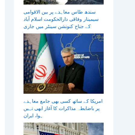
سندھ طاس معاہدے پر بین الاقوامی
سیمینار وفاقی دارالحکومت اسلام آباد
کے جناح کنونشن سینٹر میں جاری
امریکا کے ساتھ کسی بھی جامع معاہدے
پر باضابطہ مذاکرات کا آغاز ابھی نہیں
ہوا، ایران