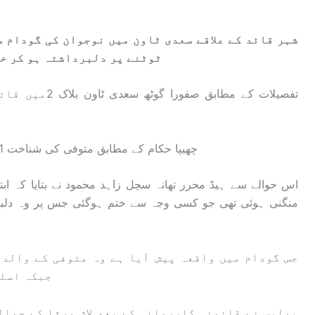
شہر قائد کے علاقے سعدی ٹاون میں نوجوان کی گودام س
ٹوٹنے پر دلبرداشتہ ہو کر خو
تفصیلات کے مطاب
چھیپا حکام کے مطابق متوفی کی شناخت 21 سالہ منیب ولد یاسر فیاض کے نام سے کی گئی۔
اس حوالے سے ہیڈ محرر تھانہ سچل زاہد محمود نے بتایا کہ اب
منگنی ہوئی تھی جو کسی وجہ سے ختم ہوگئی جس پر وہ دلبرداشت
جس گودام میں واقعہ پیش آیا ہے وہ متوفی کے والد
جبکہ اسلحہ والد کا لائسنس یافتہ بتایا جاتا ہے۔
پولیس نے قانونی کارروائی کے بعد لاش ورثا کے حوال