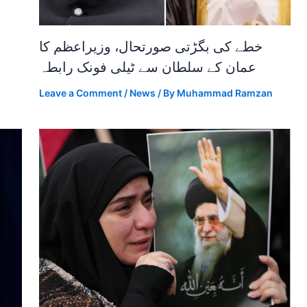
خطے کی بگڑتی صورتحال، وزیراعظم کا
عمان کے سلطان سے ٹیلی فونک رابطہ
Leave a Comment
/
News
/ By
Muhammad Ramzan