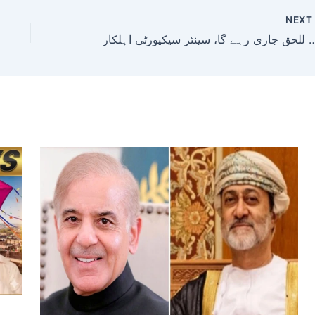
NEX
 آپریشن غضب للحق جاری رہے گا، سینئر سیکیورٹی اہلکار