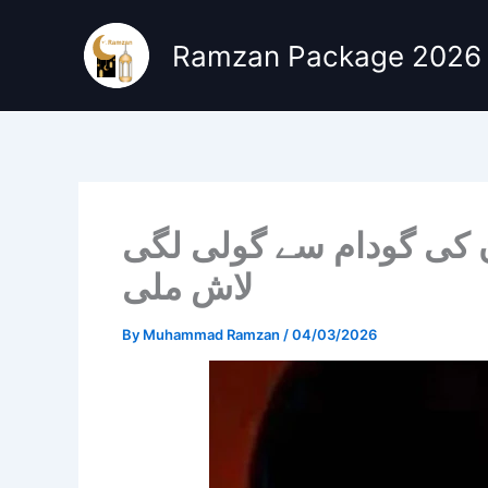
Skip
to
Ramzan Package 2026
content
 کی گودام سے گولی لگی
لاش ملی
By
Muhammad Ramzan
/
04/03/2026