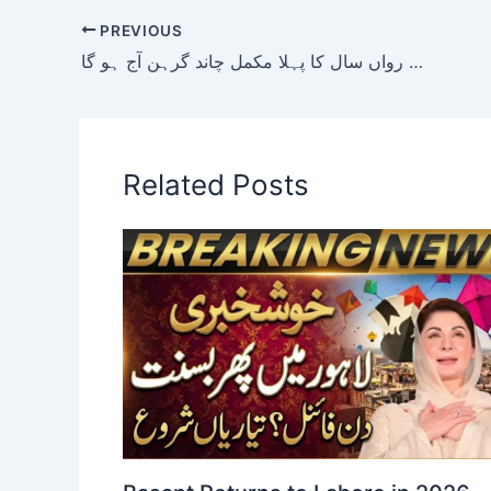
PREVIOUS
آسمان پر بلڈ مون کا خوبصورت منظر، رواں سال کا پہلا مکمل چاند گرہن آج ہو گا
Related Posts