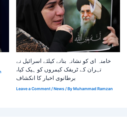
خامنہ ای کو نشانہ بنانے کیلئے اسرائیل نے
تہران کے ٹریفک کیمروں کو ہیک کیا،
n
برطانوی اخبار کا انکشاف
Leave a Comment
/
News
/ By
Muhammad Ramzan