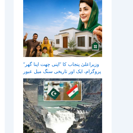
وزیراعلیٰ پنجاب کا ’’اپنی چھت اپنا گھر‘‘
پروگرام، ایک اور تاریخی سنگ میل عبور