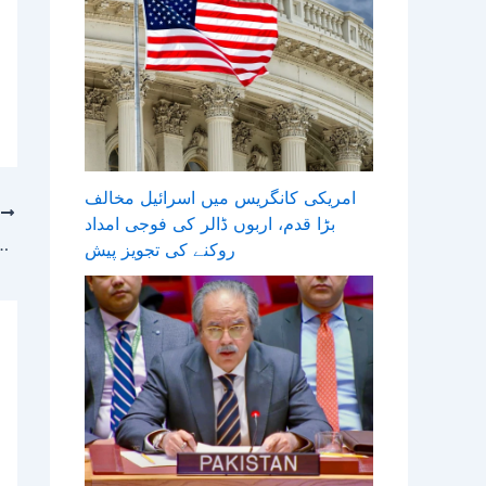
امریکی کانگریس میں اسرائیل مخالف
T
بڑا قدم، اربوں ڈالر کی فوجی امداد
پاکستان، پاک چین لازوال اور آہنی دوستی پر فخر محسو
روکنے کی تجویز پیش