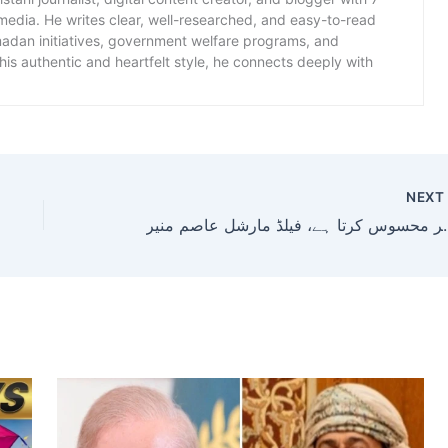
 media. He writes clear, well-researched, and easy-to-read
amadan initiatives, government welfare programs, and
is authentic and heartfelt style, he connects deeply with
NEX
س کرتا ہے، فیلڈ مارشل عاصم منیر