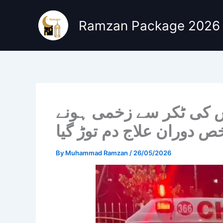
Skip
to
Ramzan Package 2026
content
 کی ٹکر سے زخمی ہونے
ص دوران علاج دم توڑ گیا
By
Muhammad Ramzan
/
26/05/2026