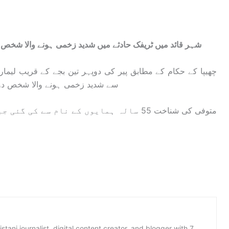
شہر قائد میں ٹریفک حادثے میں شدید زخمی ہونے والا شخص دوران علاج زخموں کی تاب نہ لاتے ہوئے دم توڑ دیا۔
چھیپا کے حکام کے مطابق پیر کی دوپہر تین بجے کے قریب ل
سے شدید زخمی ہونے والا شخص دوران علاج زخموں کی تاب نہ لاتے ہوئے دم توڑ گیا۔
متوفی کی شناخت 55 سالہ ہمایوں کے نام سے
istani journalist, digital content creator, and blogger with 7