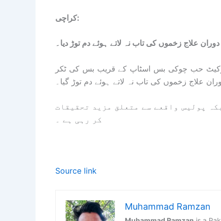
کراچی:
یمارکیٹ حب چوکی بس اسٹاپ کے قریب بس کی ٹکر
 کی گئی جبکہ پولیس واقعے سے متعلق مزید تحقیقات
کر رہی ہے ۔
Source link
Muhammad Ramzan
Muhammad Ramzan
is a Pak