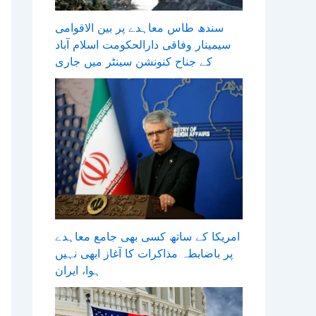
سندھ طاس معاہدے پر بین الاقوامی
سیمینار وفاقی دارالحکومت اسلام آباد
کے جناح کنونشن سینٹر میں جاری
امریکا کے ساتھ کسی بھی جامع معاہدے
پر باضابطہ مذاکرات کا آغاز ابھی نہیں
ہوا، ایران