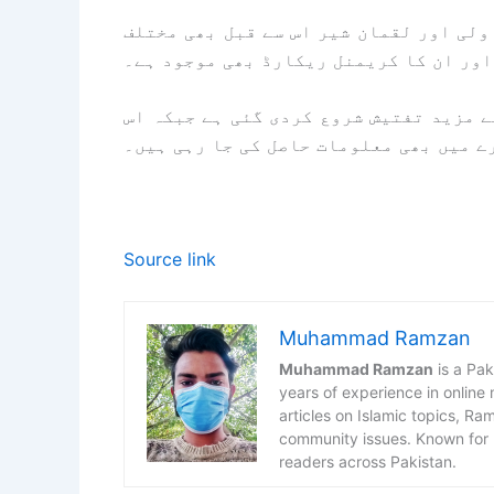
ولی اور لقمان شیر اس سے قبل بھی مختلف
اور ان کا کریمنل ریکارڈ بھی موجود ہے۔
ے مزید تفتیش شروع کردی گئی ہے جبکہ اس
ے میں بھی معلومات حاصل کی جا رہی ہیں۔
Source link
Muhammad Ramzan
Muhammad Ramzan
is a Pak
years of experience in online
articles on Islamic topics, R
community issues. Known for h
readers across Pakistan.