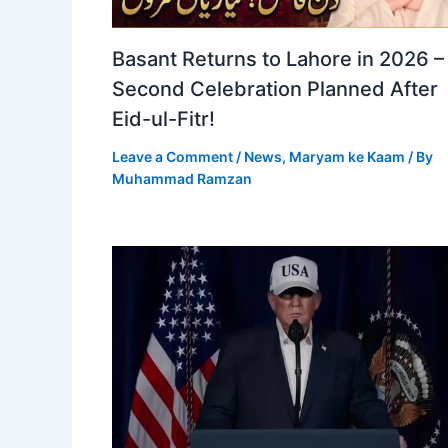
Basant Returns to Lahore in 2026 –
Second Celebration Planned After
Eid-ul-Fitr!
Leave a Comment
/
News
,
Maryam ke Kaam
/ By
Muhammad Ramzan