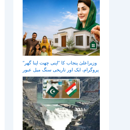
وزیراعلیٰ پنجاب کا ’’اپنی چھت اپنا گھر‘‘
پروگرام، ایک اور تاریخی سنگ میل عبور