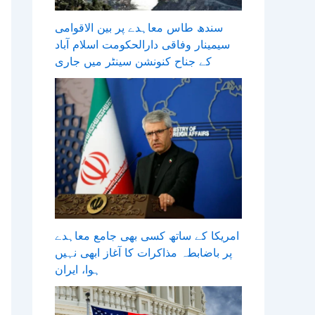
سندھ طاس معاہدے پر بین الاقوامی
سیمینار وفاقی دارالحکومت اسلام آباد
کے جناح کنونشن سینٹر میں جاری
امریکا کے ساتھ کسی بھی جامع معاہدے
پر باضابطہ مذاکرات کا آغاز ابھی نہیں
ہوا، ایران