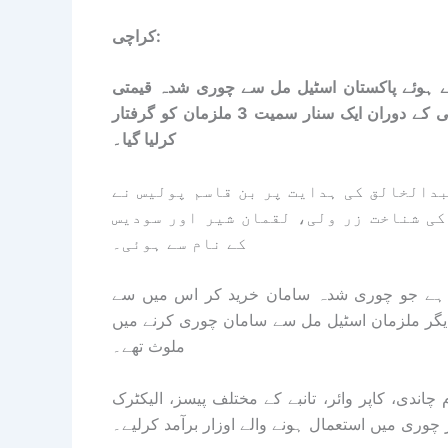
کراچی:
تے ہوئے پاکستان اسٹیل مل سے چوری شدہ قیمتی
دھاتیں نکال کر فروخت کرنے والے گروہ کا سراغ لگا لیا کارروائی کے دوران ایک سنار سمیت 3 ملزمان کو گرفتار
کرلیا گیا۔
بدالخالق کی ہدایت پر بن قاسم پولیس نے
کی شناخت زر ولی، لقمان شیر اور سودیس
کے نام سے ہوئی۔
ر ہے جو چوری شدہ سامان خرید کر اس میں سے
 دیگر ملزمان اسٹیل مل سے سامان چوری کرنے میں
ملوث تھے۔
کارروائی کے دوران ملزمان کے قبضے سے 2800 گرام چاندی، کاپر وائر، تانبے کے مختلف پیسز، الیکٹرک
چوری میں استعمال ہونے والے اوزار برآمد کرلیے۔