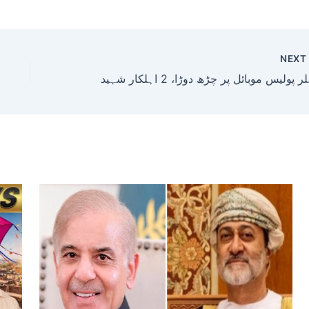
NEX
اہلکار شہید