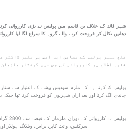
شہر قائد کے علاقے بن قاسم میں پولیس نے بڑی کارروائی کر
ضلع ملیر پولیس کے مطابق ایس ایس پی ملیر ڈاکٹر ع
خفیہ اطلاع پر کارروائی کی جس میں گرفتار ملزمان 
پولیس کا کہنا ہے کہ ملزم سودیس پیشے کے اعتبار سے سنا
چاندی الگ کرتا اور بعد ازاں شہریوں کو فروخت کرتا تھا جبکہ
پولیس نے 
سرکٹس، وائٹ کاپر، براس، ویلڈنگ ہولڈر اور 