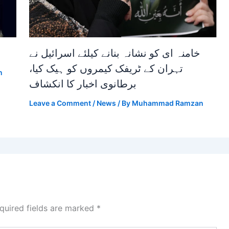
خامنہ ای کو نشانہ بنانے کیلئے اسرائیل نے
تہران کے ٹریفک کیمروں کو ہیک کیا،
n
برطانوی اخبار کا انکشاف
Leave a Comment
/
News
/ By
Muhammad Ramzan
quired fields are marked
*