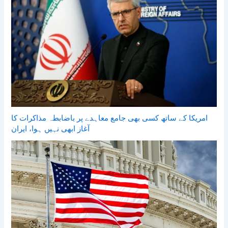
امریکا کے ساتھ کسی بھی جامع معاہدے پر باضابطہ مذاکرات کا
آغاز ابھی نہیں ہوا، ایران