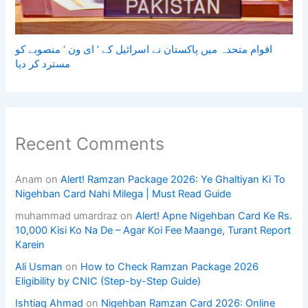
اقوام متحدہ میں پاکستان نے اسرائیل کے ’ ای ون ‘ منصوبے کو
مسترد کر دیا
Recent Comments
Anam
on
Alert! Ramzan Package 2026: Ye Ghaltiyan Ki To
Nigehban Card Nahi Milega | Must Read Guide
muhammad umardraz
on
Alert! Apne Nigehban Card Ke Rs.
10,000 Kisi Ko Na De – Agar Koi Fee Maange, Turant Report
Karein
Ali Usman
on
How to Check Ramzan Package 2026
Eligibility by CNIC (Step-by-Step Guide)
Ishtiaq Ahmad
on
Nigehban Ramzan Card 2026: Online