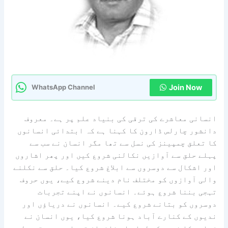
Join Now
WhatsApp Channel
انسانی معاشرے کی ترقی کی بنیاد علم پر ہے۔ معروف
دانشور چارلس ڈارون کا کہنا ہے کہ ابتدائی انسانوں
کا تعلق چمپینز کی نسل سے تھا مگر انسان نے سب سے
پہلے حلق سے آوازیں نکالنی شروع کیں اور پھر اشاروں
اور اشکال سے دوسروں سے ابلاغ شروع کیا۔ حلق سے نکلنے
والی آوازوں کو مختلف نام دینے شروع کیے، یوں حروف
تہجی بننا شروع ہوئے۔ انسانوں نے اپنے تجربات
دوسروں کو بتانے شروع کیے۔ انسانوں نے دریاؤں اور
ندیوں کے کنارے آباد ہونا شروع کیا، یوں انسان نے