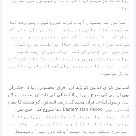
زراعت کا فن سیکھ لیا۔ اب خاندان قبیلوں میں تبدیل
ہوئے۔
انسانوں نے بستیاں آباد کرنا شروع کیں۔ یہی وقت تھا
جب کچھ دانا انسانوں نے رزمیہ انداز میں اپنے خیالات
بیان کر نے شروع کیے۔ انسانوں نے شروع میں جانوروں
کی کھالوں اور درختوں کی چھال پر لکھنا شروع کیا۔
مصر میں اہرام مصر کی کھدائی کے دوران ایسے کتبے
برآمد ہوئے تھے جن پر رعایا کے لیے احکامات لکھے گئے
تھے۔ انبیاء کا دور شروع ہوا، کچھ انبیاء پر کتابیں
نازل ہوئیں۔
انسانوں کو ان کتابوں کو پڑھ کریہ فرق محسوس ہوا کہ حکمران
بھی ان ہی کی طرح ہیں اور اﷲ تعالیٰ کی ذات ان سب سے بالاتر
ہے۔ رسول اﷲ نے قرآن مجید کے ذریعے انسانوں کو محبت کا پیغام
دینا شروع کیا۔ چین میں Eastern Han Period کے دور میں
کاغذ ایجاد ہوا۔ جرمنی کے ایک مکینک نے پہلا پرنٹنگ
پریس ایجاد کیا۔ کاغذ اور پرنٹنگ پریس کی ایجاد نے
اسی طرح تہلکہ مچایا جیسے آج کے دور میں آرٹیفیشل