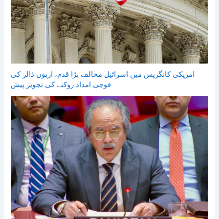
امریکی کانگریس میں اسرائیل مخالف بڑا قدم، اربوں ڈالر کی
فوجی امداد روکنے کی تجویز پیش