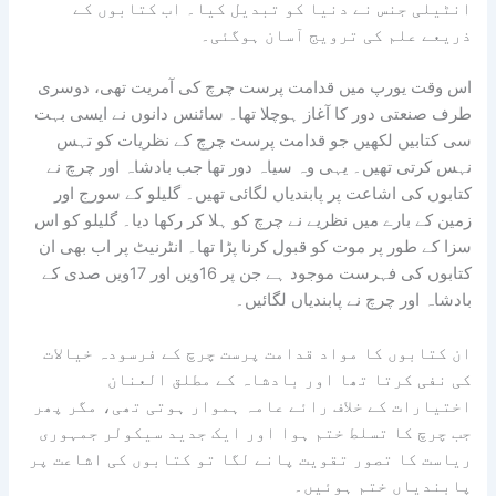
انٹیلی جنس نے دنیا کو تبدیل کیا۔ اب کتابوں کے
ذریعے علم کی ترویج آسان ہوگئی۔
اس وقت یورپ میں قدامت پرست چرچ کی آمریت تھی، دوسری
طرف صنعتی دور کا آغاز ہوچلا تھا۔ سائنس دانوں نے ایسی بہت
سی کتابیں لکھیں جو قدامت پرست چرچ کے نظریات کو تہس
نہس کرتی تھیں۔ یہی وہ سیاہ دور تھا جب بادشاہ اور چرچ نے
کتابوں کی اشاعت پر پابندیاں لگائی تھیں۔ گلیلو کے سورج اور
زمین کے بارے میں نظریے نے چرچ کو ہلا کر رکھا دیا۔ گلیلو کو اس
سزا کے طور پر موت کو قبول کرنا پڑا تھا۔ انٹرنیٹ پر اب بھی ان
کتابوں کی فہرست موجود ہے جن پر 16ویں اور 17ویں صدی کے
بادشاہ اور چرچ نے پابندیاں لگائیں۔
ان کتابوں کا مواد قدامت پرست چرچ کے فرسودہ خیالات
کی نفی کرتا تھا اور بادشاہ کے مطلق العنان
اختیارات کے خلاف رائے عامہ ہموار ہوتی تھی، مگر پھر
جب چرچ کا تسلط ختم ہوا اور ایک جدید سیکولر جمہوری
ریاست کا تصور تقویت پانے لگا تو کتابوں کی اشاعت پر
پابندیاں ختم ہوئیں۔