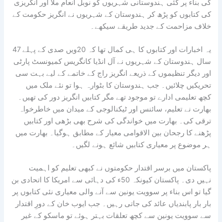
کی بناء پر کئی ہندوستانی شہریوں کو نوبل انعام ملا اور انگریزی
کی کتابوں کو پڑھ کر ہندوستان کے شہریوں نے انگریز حکومت کے
خلاف مزاحمت کے جدید طریقے سیکھے۔
یہ اخبارات اور کتابوں کا ہی کمال تھا کہ 20ویں صدی کے پہلے 47
سال ہندوستان کے شہریوں نے آل انڈیا کانگریس کمیونسٹ پارٹی
اور دیگر تنظیموں کے ذریعے انگریز راج کے خاتمے کے لیے بہت سی
تحریکیں چلائیں۔ جب ہندوستان کا بٹوارہ ہوا تو نئے ملک میں
کچھ تعلیمی ادارے تو موجود تھے مگر کتابیں انگریز دور کی تھیں۔
بھارت نے تعلیم، سائنس اور ٹیکنالوجی کے میدان میں خاطرخواہ
ترقی کی۔ بھارت میں خواندگی کی شرح بھی بڑھی اور کتابیں
پڑھنے کا رجحان بین الاقوامی معیار کے مطابق ہوگیا۔ بھارت میں
ہر موضوع پر معیاری کتابیں شائع ہونے لگیں۔
پاکستان میں برسر اقتدار حکومتوں نے کبھی تعلیم کو اہمیت
نہیں دی۔ پاکستان کیونکہ 50ء کی دہائی سے امریکا کا اتحادی بن
گیا تو اس بناء پر سوویت یونین سے آنے والی معیاری نئی کتابوں پر
بار بار پابندیاں عائد کی جاتی رہیں۔ جب ایوب خان کے دورِ اقتدار
سے سوویت یونین سے کچھ تعلقات بہتر ہوئے تو ماسکو کے غیر