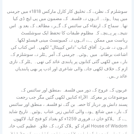
سوشلزم کے نظریے کے تخلیق کار کارل مارکس 1818ء میں جرمنی
میں پیدا ہوئے۔ انہوں نے فلسفہ کے مضمون میں پی ایچ ڈی کیا
تھا۔ سماج کے ارتقاء کی سائنس کے گہرے مطالعے کے بعد وہ اس
نتیجے پر پہنچے کہ مظلوم طبقات کا تحفظ ایک سوشلسٹ
ریاست میں ممکن ہے، انہوں نے کمیونسٹ مینی فیسٹو لکھا۔
انہوں نے شہرئہ آفاق کتاب ’’داس کیپیٹال‘‘ لکھی۔ اس کتاب کی
اشاعت برطانیہ میں ہوئی۔ جرمنی کے آمر ہٹلر نے سوشلزم کے
بارے میں لکھی گئی کتابوں پر پابندی عائد کی تھی۔ ہٹلر کے نازی
ازم کے خلاف لکھی جانے والی شاعری اور ادب پر بھی پابندیاں
عائد رہیں۔
عربوں کے عروج کے دور میں فلسفہ ،منطق اور سائنس کے
موضوعات پر معرکتہ الآراء کتابیں لکھی گئیں مگر جب رجعت
پسند دانش ور دربار کا حصہ بن گئے تو فلسفہ، منطق اور سائنس
کے بارے میں شائع ہونے والی کتابیں زیر ِ عتاب ہوئیں۔ تاریخ شاید
ہے کہ ہلاکو خان نے فروری 1259ء کو بغداد کو فتح کیا، لاکھوں
افراد کو ہلاک کرنے کے علاوہ عظیم کتب خانہ House of Wisdom
کو تباہ کردیا گیا اور لاکھوں نادر کتابوں کو جلا ڈالا