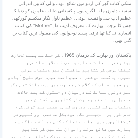
ملکی کتاب گھر کی اردو میں شائع ہونے والی کتابیں انتہائی
سستے داموں ملنے لگیں، یوں پاکستانی طالب علموں کو دنیا کے
عظیم ادب سے واقفیت ہوئی۔ عظیم ناول نگار میکسم گورکھی
کی کتاب “Mother”جس کا ترجمہ بھارت کے معروف ادیب ظہ
انصاری نے کیا تھا ترقی پسند نوجوانوں کی مقبول ترین کتاب بن
گئی تھی۔
پاکستان اور بھارت کے درمیان 1965ء کی جنگ سے پہلے تجارت
ہوتی تھی۔ بھارت سے اردو ادب کے علاوہ سائنس و
ٹیکنالوجی کی کتابیں پاکستان میں دستیاب ہوتی
تھیں۔ پاکستانی شعراء فیض احمد فیض، جوش ملیح آبادی
اور حبیب جالب کے کلام کی بھارت میں بہت مانگ تھی مگر
پھر دونوں ممالک کے درمیان دو جنگوں کے بعد حالات
معمول پر آئے تو بھارت کی کتابیں پاکستان میں
دستیاب ہونے لگیں۔ بھارت نے ہر شعبہ میں ترقی کی،
خاص طور پر انجینئر نگ، میڈیکل سائنس اور کمپیوٹر
ٹیکنالوجی میں بھارت دنیا کے کئی ممالک سے آگے ہے۔
بھارت میں شائع ہونے والی ان مضامین کی کتابیں
پاکستان کی یونیورسٹیوں میں اب تک پڑھائی جاتی ہیں۔