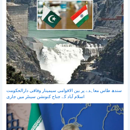
سندھ طاس معاہدے پر بین الاقوامی سیمینار وفاقی دارالحکومت
اسلام آباد کے جناح کنونشن سینٹر میں جاری