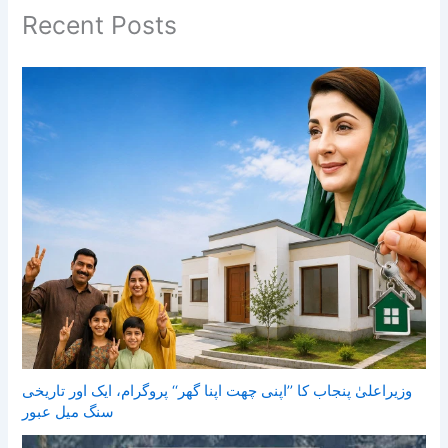
Recent Posts
وزیراعلیٰ پنجاب کا ’’اپنی چھت اپنا گھر‘‘ پروگرام، ایک اور تاریخی
سنگ میل عبور