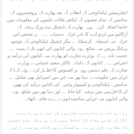
انفارمیشن ٹیکنالوجی کے انقلاب کے بعد بھارت کے پروفیسروں کے
سائنس کے تمام شعبوں کے لیکچر طالب علموں کی معلومات میں
خاصا اضافہ کرتے ہیں۔ بھارت کے ڈیجیٹل نیٹ ورک ریختہ کے
آرکائیو میں اردو ادب کا نادر خزانہ دستیاب ہے۔ ہر شخص اس
خزانہ سے استفادہ کرسکتا ہے مگر ڈیجیٹل ٹیکنالوجی کے باوجود
پرنٹنگ پریس سے شائع ہونے والی کتابوں کی ابھی تک اہمیت ہے۔
عجیب بات ہے کہ وزارت تجارت کو بھارت سے کتابوں کی درآمد پر
اعتراض ہے۔ کتابوں کے دلدادہ ڈاکٹر سعید عثمانی نے وزارت
تجارت کے علم دشمن رویہ پر افسوس کا اظہار کرتے ہوئے کہا کہ
ایران میں حکومت نے دنیا بھر سے جن میں اسرائیل بھی شامل ہے
سائنس ، ٹیکنالوجی و کمپیوٹر وغیرہ کی کتابیں درآمد کی تھیں،
ان کا فارسی میں ترجمہ کیا جاتا ہے اور دنیا بھر میں شائع ہونے
والی کتابوں سے ایرانی سائنسدانوں نے بہت فائدے اٹھائے۔
وزارت تجارت بھارت سے کتابوں کی تجارت پر پابندی
لگا کر قومی مفاد کا تحفظ نہیں کررہی بلکہ علم دشمنی
کا مظاہرہ کررہی ہے۔ پاکستان میں کتاب پڑھنے والوں