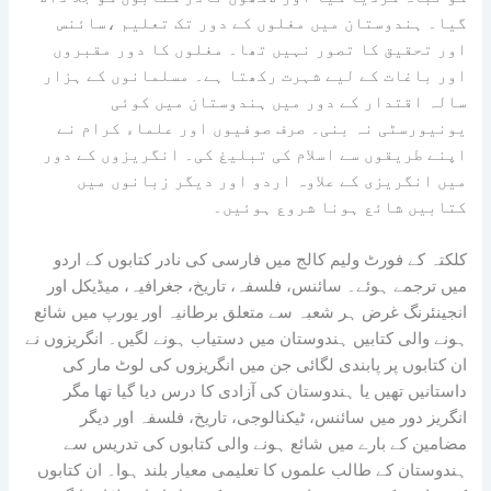
گیا۔ ہندوستان میں مغلوں کے دور تک تعلیم ،سائنس
اور تحقیق کا تصور نہیں تھا۔ مغلوں کا دور مقبروں
اور باغات کے لیے شہرت رکھتا ہے۔ مسلمانوں کے ہزار
سالہ اقتدار کے دور میں ہندوستان میں کوئی
یونیورسٹی نہ بنی۔ صرف صوفیوں اور علماء کرام نے
اپنے طریقوں سے اسلام کی تبلیغ کی۔ انگریزوں کے دور
میں انگریزی کے علاوہ اردو اور دیگر زبانوں میں
کتابیں شائع ہونا شروع ہوئیں۔
کلکتہ کے فورٹ ولیم کالج میں فارسی کی نادر کتابوں کے اردو
میں ترجمے ہوئے۔ سائنس، فلسفہ، تاریخ، جغرافیہ، میڈیکل اور
انجینئرنگ غرض ہر شعبہ سے متعلق برطانیہ اور یورپ میں شائع
ہونے والی کتابیں ہندوستان میں دستیاب ہونے لگیں۔ انگریزوں نے
ان کتابوں پر پابندی لگائی جن میں انگریزوں کی لوٹ مار کی
داستانیں تھیں یا ہندوستان کی آزادی کا درس دیا گیا تھا مگر
انگریز دور میں سائنس، ٹیکنالوجی، تاریخ، فلسفہ اور دیگر
مضامین کے بارے میں شائع ہونے والی کتابوں کی تدریس سے
ہندوستان کے طالب علموں کا تعلیمی معیار بلند ہوا۔ ان کتابوں