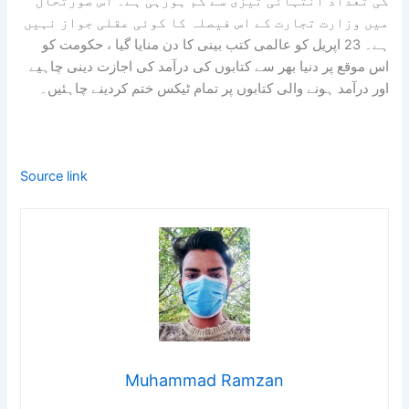
کی تعداد انتہائی تیزی سے کم ہورہی ہے۔ اس صورتحال
میں وزارت تجارت کے اس فیصلہ کا کوئی عقلی جواز نہیں
ہے۔ 23 اپریل کو عالمی کتب بینی کا دن منایا گیا ، حکومت کو
اس موقع پر دنیا بھر سے کتابوں کی درآمد کی اجازت دینی چاہیے
اور درآمد ہونے والی کتابوں پر تمام ٹیکس ختم کردینے چاہئیں۔
Source link
Muhammad Ramzan