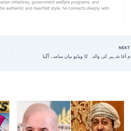
amadan initiatives, government welfare programs, and
is authentic and heartfelt style, he connects deeply with
NEX
ن سامنے آگیا