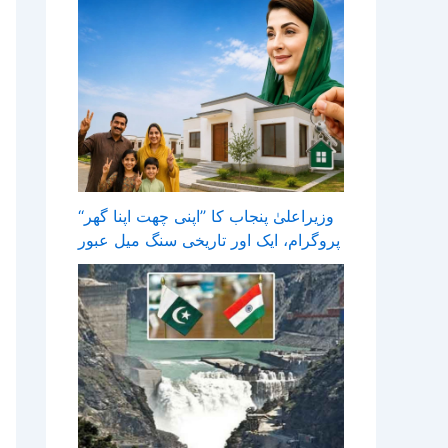
وزیراعلیٰ پنجاب کا ’’اپنی چھت اپنا گھر‘‘
پروگرام، ایک اور تاریخی سنگ میل عبور