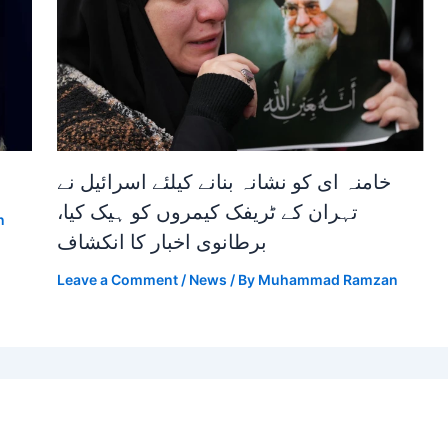
خامنہ ای کو نشانہ بنانے کیلئے اسرائیل نے
تہران کے ٹریفک کیمروں کو ہیک کیا،
n
برطانوی اخبار کا انکشاف
Leave a Comment
/
News
/ By
Muhammad Ramzan