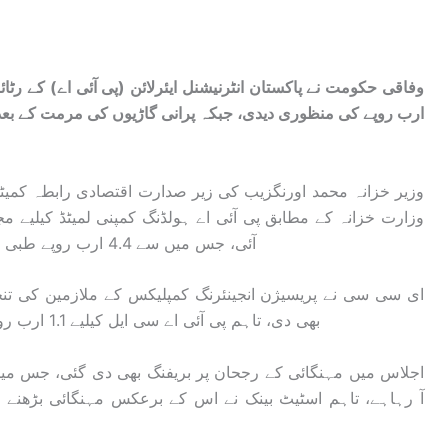
ارب روپے کی منظوری دیدی، جبکہ پرانی گاڑیوں کی مرمت کے بعد بر
وزیر خزانہ محمد اورنگزیب کی زیر صدارت اقتصادی رابطہ کمی
آئی، جس میں سے 4.4 ارب روپے طبی اور پنشن واجبات کی ادائیگی کیلیے منظورکیے گئے۔
بھی دی، تاہم پی آئی اے سی ایل کیلیے 1.1 ارب روپے کی اضافی رقم کی منظوری مؤخرکر دی گئی۔
اجلاس میں مہنگائی کے رجحان پر بریفنگ بھی دی گئی، جس می
آ رہاہے، تاہم اسٹیٹ بینک نے اس کے برعکس مہنگائی بڑھن