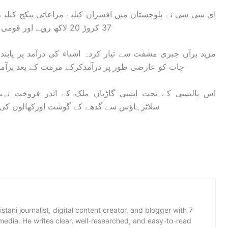
37 کروڑ 20 لاکھ روپے اور قومی ہاکی ٹیم کیلیے 3 کروڑروپے کی منظوری بھی دی۔
مزید برآں جبری مشقت سے تیار کردہ اشیاء کی درآمد پر پابن
جات کو عارضی طور پر درآمدکرکے مرمت کے بعد برآم
اس پالیسی کے تحت ایسی گاڑیاں ملک کے اندر فروخت نہی
سلاٹرہاؤس سے گدھے کے گوشت اورکھالوں کی ب
istani journalist, digital content creator, and blogger with 7
 media. He writes clear, well-researched, and easy-to-read