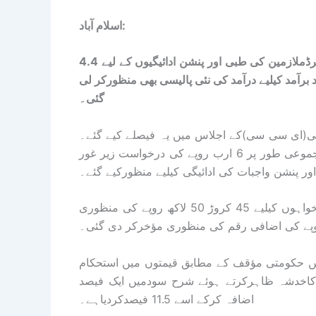
اسلام آباد:
وفاقی حکومت نے پاکستان انٹرنیشنل ایئرلائن (پی آئی اے) کے رٹائرڈملازمین کی طبی اور پنشن ادائیگیوں کے لیے 4.4
آمد کیلیے درآمد کی نئی پالیسی بھی منظورکر لی
گئی۔
ٹی(ای سی سی)کے اجلاس میں یہ فیصلے کیے گئے۔
وزارت خزانہ کے مطابق پی آئی اے ہولڈنگ کمپنی لمیٹڈ کیلیے مجموعی طور پر 6 ارب روپے کی درخواست زیر غور
ای سی سی نے پریسیژن انجینئرنگ کمپلیکس کے ملازمین کی تنخواہوں کیلیے 45 کروڑ 50 لاکھ روپے کی منظوری
ں حکومتی مؤقف کے مطابق قیمتوں میں استحکام
ے کاخدشہ ظاہرکرتے ہوئے شرح سودمیں ایک فیصد
اضافہ کرکے اسے 11.5 فیصدکردیاہے۔