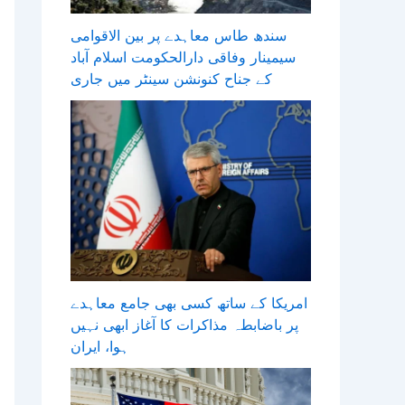
سندھ طاس معاہدے پر بین الاقوامی
سیمینار وفاقی دارالحکومت اسلام آباد
کے جناح کنونشن سینٹر میں جاری
امریکا کے ساتھ کسی بھی جامع معاہدے
پر باضابطہ مذاکرات کا آغاز ابھی نہیں
ہوا، ایران