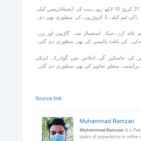
ای سی سی نے بلوچستان میں افسران کیلیے مراعاتی پیکج کیلیے 31 کروڑ 10 لاکھ روپے،نیب کی ڈیجیٹلائزیشن کیلیے
دی عائد کرنے،جبکہ استعمال شدہ گاڑیوں اور پرزہ
دکرنے کی پائلٹ پالیسی کی بھی منظوری دی گئی۔
ں کی جاسکیں گی۔اجلاس میں گوادرکے ڈونکی
رآمدسے متعلق تجاویز کی بھی منظوری دی گئی۔
Source link
Muhammad Ramzan
Muhammad Ramzan
is a Pak
years of experience in online