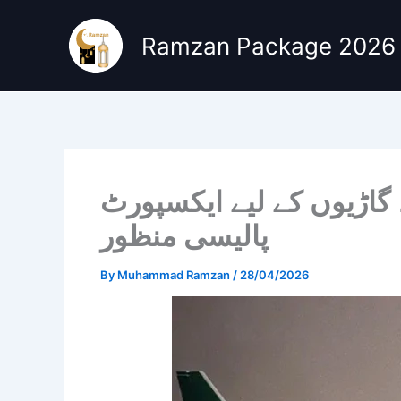
Skip
to
Ramzan Package 2026
content
، گاڑیوں کے لیے ایکسپورٹ
پالیسی منظور
By
Muhammad Ramzan
/
28/04/2026