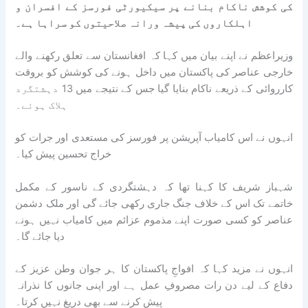
کی کوشش ناکام بنانے پر سیکیورٹی فورسز کے افسران و
اہلکاروں کی پیشہ ورانہ صلاحیتوں کو سراہا ہے۔
وزیراعظم نے اپنے بیان میں کہا کہ افغانستان سے تعلق رکھنے والے
خارجی عناصر کی پاکستان میں داخل ہونے کی کوشش کو بروقت
کارروائی کے ذریعے ناکام بنایا گیا جس کے نتیجے میں 13 دہشتگرد
ہلاک ہوئے۔
انہوں نے اس کامیاب آپریشن پر فورسز کی مستعدی اور جرات کو
خراج تحسین پیش کیا۔
شہباز شریف کا کہنا تھا کہ دہشتگردی کے ناسور کے مکمل
خاتمے تک اس کے خلاف جنگ جاری رکھی جائے گی اور ملک دشمن
عناصر کو کسی صورت اپنے مذموم عزائم میں کامیاب نہیں ہونے
دیا جائے گا۔
انہوں نے مزید کہا کہ افواجِ پاکستان کا ہر جوان وطن عزیز کے
دفاع کے لیے دن رات مصروفِ عمل ہے اور اپنی جانوں کا نذرانہ
پیش کرنے سے بھی دریغ نہیں کرتا۔