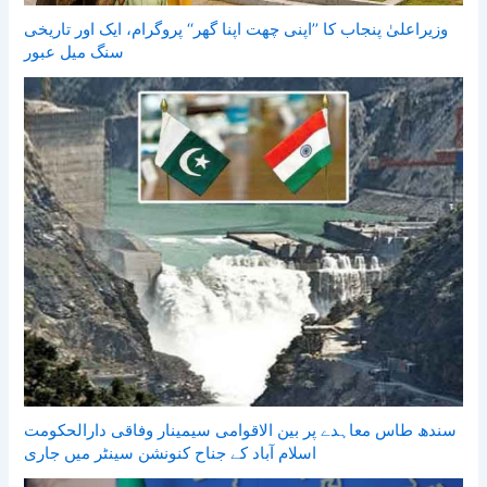
وزیراعلیٰ پنجاب کا ’’اپنی چھت اپنا گھر‘‘ پروگرام، ایک اور تاریخی
سنگ میل عبور
سندھ طاس معاہدے پر بین الاقوامی سیمینار وفاقی دارالحکومت
اسلام آباد کے جناح کنونشن سینٹر میں جاری