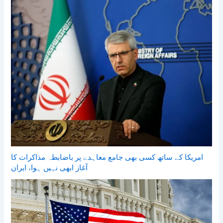
امریکا کے ساتھ کسی بھی جامع معاہدے پر باضابطہ مذاکرات کا
آغاز ابھی نہیں ہوا، ایران