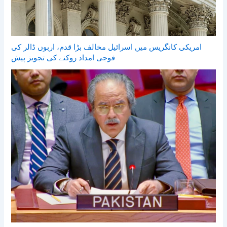
امریکی کانگریس میں اسرائیل مخالف بڑا قدم، اربوں ڈالر کی
فوجی امداد روکنے کی تجویز پیش