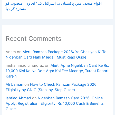
اقوام متحدہ میں پاکستان نے اسرائیل کے ’ ای ون ‘ منصوبے کو
مسترد کر دیا
Recent Comments
Anam
on
Alert! Ramzan Package 2026: Ye Ghaltiyan Ki To
Nigehban Card Nahi Milega | Must Read Guide
muhammad umardraz
on
Alert! Apne Nigehban Card Ke Rs.
10,000 Kisi Ko Na De – Agar Koi Fee Maange, Turant Report
Karein
Ali Usman
on
How to Check Ramzan Package 2026
Eligibility by CNIC (Step-by-Step Guide)
Ishtiaq Ahmad
on
Nigehban Ramzan Card 2026: Online
Apply, Registration, Eligibility, Rs 10,000 Cash & Benefits
Guide