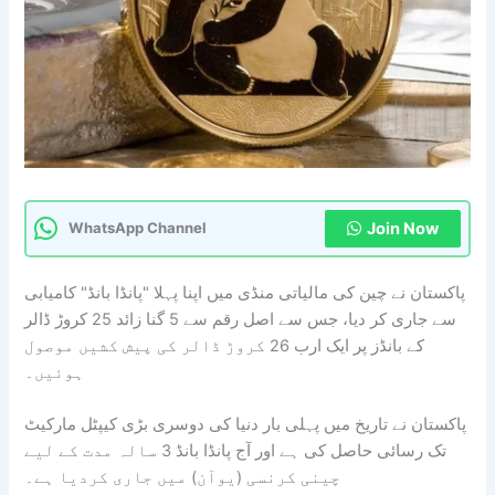
Join Now
WhatsApp Channel
پاکستان نے چین کی مالیاتی منڈی میں اپنا پہلا "پانڈا بانڈ" کامیابی
سے جاری کر دیا، جس سے اصل رقم سے 5 گنا زائد 25 کروڑ ڈالر
کے بانڈز پر ایک ارب 26 کروڑ ڈالر کی پیش کشیں موصول
ہوئیں۔
پاکستان نے تاریخ میں پہلی بار دنیا کی دوسری بڑی کیپٹل مارکیٹ
تک رسائی حاصل کی ہے اور آج پانڈا بانڈ 3 سالہ مدت کے لیے
چینی کرنسی (یوآن) میں جاری کردیا ہے۔