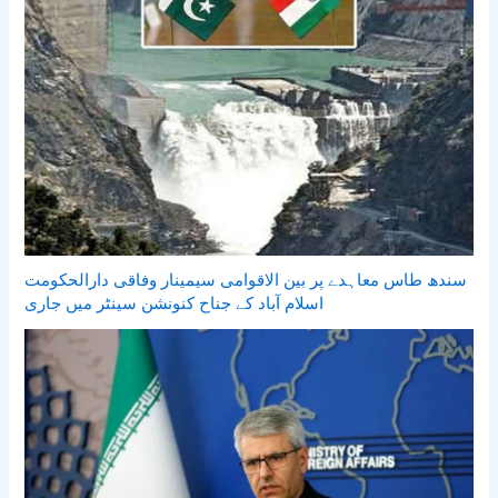
سندھ طاس معاہدے پر بین الاقوامی سیمینار وفاقی دارالحکومت
اسلام آباد کے جناح کنونشن سینٹر میں جاری