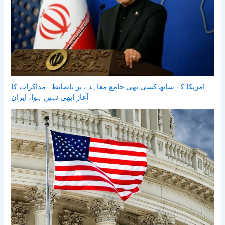
امریکا کے ساتھ کسی بھی جامع معاہدے پر باضابطہ مذاکرات کا
آغاز ابھی نہیں ہوا، ایران