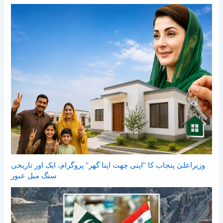
وزیراعلیٰ پنجاب کا ’’اپنی چھت اپنا گھر‘‘ پروگرام، ایک اور تاریخی
سنگ میل عبور