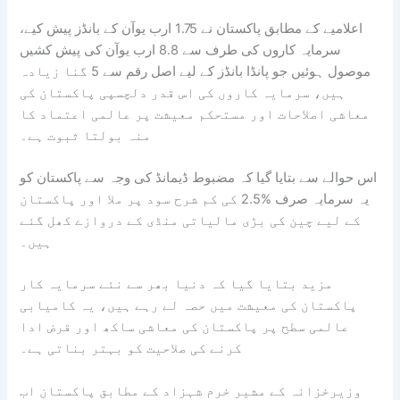
اعلامیے کے مطابق پاکستان نے 1.75 ارب یوآن کے بانڈز پیش کیے،
سرمایہ کاروں کی طرف سے 8.8 ارب یوآن کی پیش کشیں
موصول ہوئیں جو پانڈا بانڈز کے لیے اصل رقم سے 5 گنا زیادہ
ہیں، سرمایہ کاروں کی اس قدر دلچسپی پاکستان کی
معاشی اصلاحات اور مستحکم معیشت پر عالمی اعتماد کا
منہ بولتا ثبوت ہے۔
اس حوالے سے بتایا گیا کہ مضبوط ڈیمانڈ کی وجہ سے پاکستان کو
یہ سرمایہ صرف %2.5 کی کم شرح سود پر ملا اور پاکستان
کے لیے چین کی بڑی مالیاتی منڈی کے دروازے کھل گئے
ہیں۔
مزید بتایا گیا کہ دنیا بھر سے نئے سرمایہ کار
پاکستان کی معیشت میں حصہ لے رہے ہیں، یہ کامیابی
عالمی سطح پر پاکستان کی معاشی ساکھ اور قرض ادا
کرنے کی صلاحیت کو بہتر بناتی ہے۔
وزیرخزانہ کے مشیر خرم شہزاد کے مطابق پاکستان اب