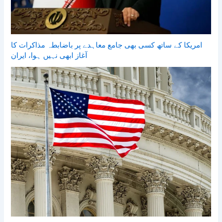
امریکا کے ساتھ کسی بھی جامع معاہدے پر باضابطہ مذاکرات کا
آغاز ابھی نہیں ہوا، ایران