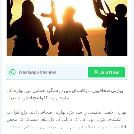
Join Now
WhatsApp Channel
بھارتی صحافیوں نے پاکستان میں دہشتگرد حملوں میں بھارت کے
ملوث ہونے کا واضح اشارہ دے دیا۔
بھارتی خفیہ ایجنسی را سے جڑے بھارتی صحافی آدتیہ راج کول نے
انکشاف کرتے ہوئے کہا کہ دہلی کے لال قلعہ دھماکے کے محض
24 گھنٹے بعد اسلام آباد ہائی کورٹ میں خود کش دھماکا
کس نے کرایا سب سمجھ سکتے ہیں۔