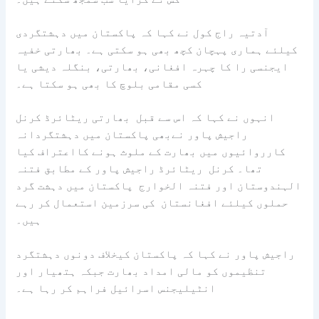
آدتیہ راج کول نے کہا کہ پاکستان میں دہشتگردی
کیلئے ہماری پہچان کچھ بھی ہو سکتی ہے۔ بھارتی خفیہ
ایجنسی را کا چہرہ افغانی، بھارتی، بنگلہ دیشی یا
کسی مقامی بلوچ کا بھی ہو سکتا ہے۔
انہوں نے کہا کہ اس سے قبل بھارتی ریٹائرڈ کرنل
راجیش پاور نےبھی پاکستان میں دہشتگردانہ
کارروائیوں میں بھارت کے ملوث ہونے کااعتراف کیا
تھا۔ کرنل ریٹائرڈ راجیش پاور کے مطابق فتنہ
الہندوستان اور فتنہ الخوارج پاکستان میں دہشت گرد
حملوں کیلئے افغانستان کی سرزمین استعمال کر رہے
ہیں۔
راجیش پاور نے کہا کہ پاکستان کیخلاف دونوں دہشتگرد
تنظیموں کو مالی امداد بھارت جبکہ ہتھیار اور
انٹیلیجنس اسرائیل فراہم کر رہا ہے۔