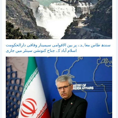
سندھ طاس معاہدے پر بین الاقوامی سیمینار وفاقی دارالحکومت
اسلام آباد کے جناح کنونشن سینٹر میں جاری