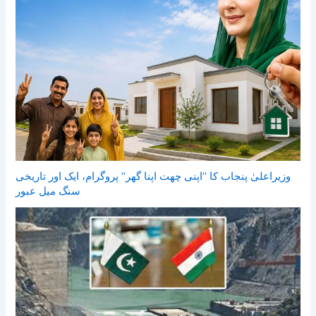
وزیراعلیٰ پنجاب کا ’’اپنی چھت اپنا گھر‘‘ پروگرام، ایک اور تاریخی
سنگ میل عبور